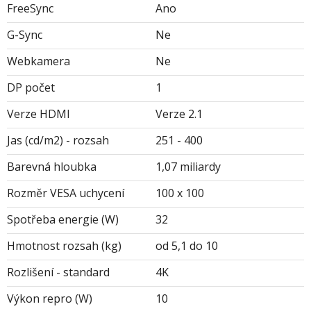
FreeSync
Ano
G-Sync
Ne
Webkamera
Ne
DP počet
1
Verze HDMI
Verze 2.1
Jas (cd/m2) - rozsah
251 - 400
Barevná hloubka
1,07 miliardy
Rozměr VESA uchycení
100 x 100
Spotřeba energie (W)
32
Hmotnost rozsah (kg)
od 5,1 do 10
Rozlišení - standard
4K
Výkon repro (W)
10