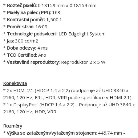
*
Rozteč pixelů:
0.18159 mm x 0.18159 mm
*
Pixely na palec (PPI):
163
*
Kontrastní poměr:
1,500:1
*
Poměr stran:
16:09
*
Technologie podsvícení:
LED Edgelight System
*
Jas:
300 cd/m2
*
Doba odezvy:
4 ms
*
TCO Certified
: Ano
*
Vestavěné reproduktory
: Reproduktor 2 x 5 W
Konektivita
* 2x HDMI 2.1 (HDCP 1.4 a 2.2) (podporuje až UHD 3840 x
2160, 120 Hz, FRL, HDR, VRR podle specifikace v HDMI 2.1)
* 1x DisplayPort (HDCP 1.4 a 2.2) - Podporuje až UHD 3840 x
2160, 120 Hz, HDR, VRR
Rozměry
*
Výška se zataženým/vytaženým stojanem:
445.74 mm -