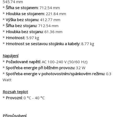
545.74 mm
*
Šířka se stojanem:
712.54 mm
*
Hloubka se stojanem:
221.84 mm
*
Výška bez stojanu:
412.77 mm
*
Šířka bez stojanu:
712.54 mm
*
Hloubka bez stojanu:
61.36 mm
*
Hmotnost:
5.97 kg
*
Hmotnost se sestavou stojánku a kabely:
8.77 kg
Napájení
*
Požadované napětí:
AC 100-240 V (50/60 Hz)
*
Spotřeba energie při běžném provozu:
32 W
*
Spotřeba energie v pohotovostním/spánkovém režimu:
0.3
Watt
Rozsah teplot
*
Provozní:
0 °C - 40 °C
Přizpůsobení