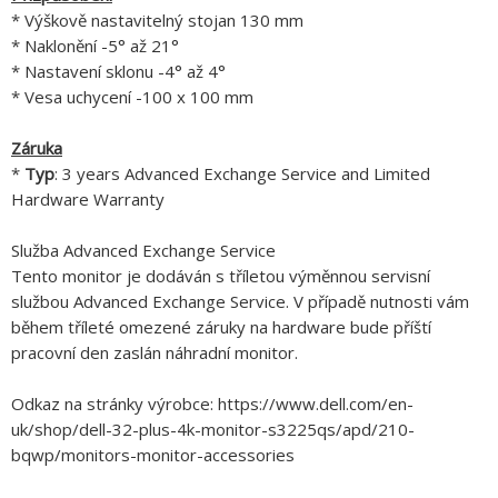
* Výškově nastavitelný stojan 130 mm
* Naklonění -5° až 21°
* Nastavení sklonu -4° až 4°
* Vesa uchycení -100 x 100 mm
Záruka
*
Typ
: 3 years Advanced Exchange Service and Limited
Hardware Warranty
Služba Advanced Exchange Service
Tento monitor je dodáván s tříletou výměnnou servisní
službou Advanced Exchange Service. V případě nutnosti vám
během tříleté omezené záruky na hardware bude příští
pracovní den zaslán náhradní monitor.
Odkaz na stránky výrobce: https://www.dell.com/en-
uk/shop/dell-32-plus-4k-monitor-s3225qs/apd/210-
bqwp/monitors-monitor-accessories