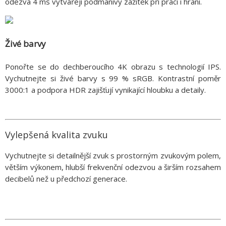
odezva 4 ms vytvářejí podmanivý zážitek při práci i hraní.
Živé barvy
Ponořte se do dechberoucího 4K obrazu s technologií IPS.
Vychutnejte si živé barvy s 99 % sRGB. Kontrastní poměr
3000:1 a podpora HDR zajišťují vynikající hloubku a detaily.
Vylepšená kvalita zvuku
Vychutnejte si detailnější zvuk s prostorným zvukovým polem,
větším výkonem, hlubší frekvenční odezvou a širším rozsahem
decibelů než u předchozí generace.