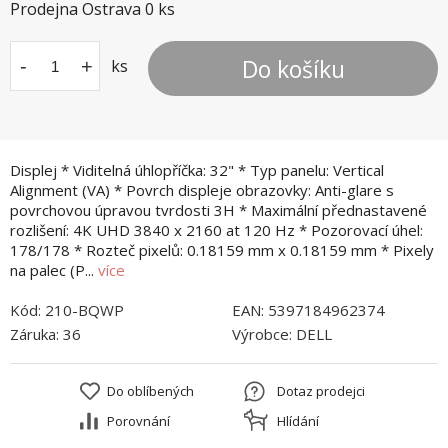
Prodejna Ostrava
0
ks
Do košíku
-
+
ks
Displej * Viditelná úhlopříčka: 32" * Typ panelu: Vertical
Alignment (VA) * Povrch displeje obrazovky: Anti-glare s
povrchovou úpravou tvrdosti 3H * Maximální přednastavené
rozlišení: 4K UHD 3840 x 2160 at 120 Hz * Pozorovací úhel:
178/178 * Rozteč pixelů: 0.18159 mm x 0.18159 mm * Pixely
na palec (P...
více
Kód:
210-BQWP
EAN:
5397184962374
Záruka:
36
Výrobce:
DELL
Do oblíbených
Dotaz prodejci
Porovnání
Hlídání