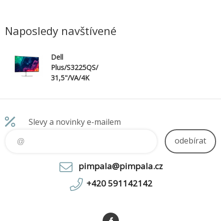
isku: 1TB
systém: Windows 11 Pro * Kapacita
Windows 
PCIe Gen4
disku: 512GB SSD * Grafická karta:
SSD * Gr
IDIA® A
Integrovaná AMD Radeon 740M Graphics
Radeon 74
Naposledy navštívené
* Připojen
Dell
Plus/S3225QS/
31,5"/VA/4K
UHD/120Hz/4
ms/White/3R
Slevy a novinky e-mailem
odebírat
pimpala@pimpala.cz
+420 591142142