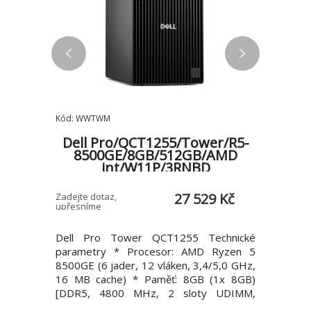
Kód: WWTWM
Kód: C2J6M
Dell Pro/QCT1255/Tower/R5-
Dell 
/U7-
8500GE/8GB/512GB/AMD
830
TX
int/W11P/3RNBD
BD
0 Kč
27 529 Kč
Zadejte dotaz,
Zadejte do
upřesníme
upřesníme
Technické
Dell Pro Tower QCT1255 Technické
Dell Pr
el® Core™
parametry * Procesor: AMD Ryzen 5
paramet
.3 GHz, 65
8500GE (6 jader, 12 vláken, 3,4/5,0 GHz,
8300G (4 
) [DDR5,
16 MB cache) * Paměť: 8GB (1x 8GB)
MB cache
maximální
[DDR5, 4800 MHz, 2 sloty UDIMM,
4800 MHz
í systém:
maximální konfigurace 64 GB] * Operační
konfigur