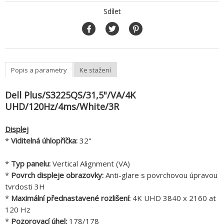
Sdílet
Popis a parametry
Ke stažení
Dell Plus/S3225QS/31,5"/VA/4K
UHD/120Hz/4ms/White/3R
Displej
*
Viditelná úhlopříčka:
32"
*
Typ panelu:
Vertical Alignment (VA)
*
Povrch displeje obrazovky:
Anti-glare s povrchovou úpravou
tvrdosti 3H
*
Maximální přednastavené rozlišení:
4K UHD 3840 x 2160 at
120 Hz
*
Pozorovací úhel:
178/178