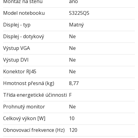
Montáž na stěnu
ano
Model notebooku
S3225QS
Displej - typ
Matný
Displej - dotykový
Ne
Výstup VGA
Ne
Výstup DVI
Ne
Konektor RJ45
Ne
Hmotnost přesná (kg)
8,77
Třída energetické účinnosti
F
Prohnutý monitor
Ne
Celkový výkon [W]
10
Obnovovací frekvence (Hz)
120