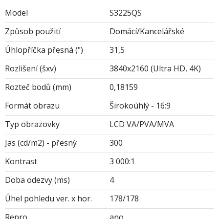
Model
S3225QS
Způsob použití
Domácí/Kancelářské
Úhlopříčka přesná (")
31,5
Rozlišení (šxv)
3840x2160 (Ultra HD, 4K)
Rozteč bodů (mm)
0,18159
Formát obrazu
Širokoúhlý - 16:9
Typ obrazovky
LCD VA/PVA/MVA
Jas (cd/m2) - přesný
300
Kontrast
3 000:1
Doba odezvy (ms)
4
Úhel pohledu ver. x hor.
178/178
Repro
ano