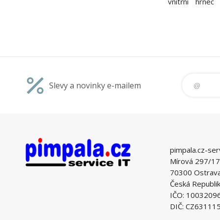
vnitřní hrnec
příslušenství T
Cuco II spoju
pokrmů v jed
Hrnec můžete 
Slevy a novinky e-mailem
pimpala.cz-ser
Mírová 297/17
70300 Ostrava 
Česká Republi
IČO: 1003209
DIČ: CZ63111