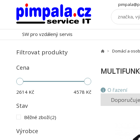
pimpala@pi
SW pro vzdálený servis
Filtrovat produkty
Domácí a osob
Cena
MULTIFUNK
O řazení
2614
Kč
4578
Kč
Doporučuj
Stav
Běžné zboží
(2)
Výrobce