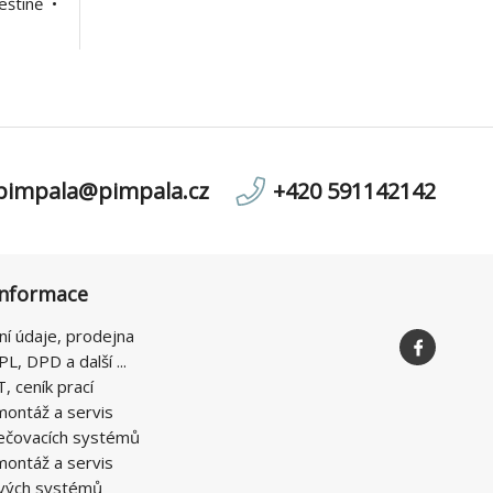
štině •
ovrch •
 recepty
hrnec s
pimpala@pimpala.cz
+420 591142142
informace
ní údaje, prodejna
PL, DPD a další ...
T, ceník prací
montáž a servis
ečovacích systémů
montáž a servis
vých systémů