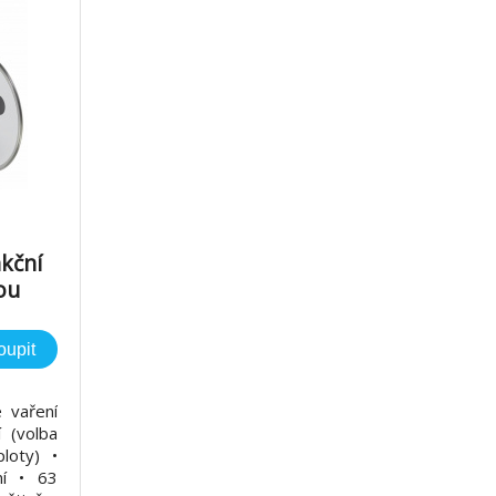
nkční
ou
oupit
 vaření
 (volba
loty) •
ní • 63