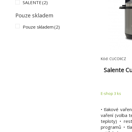
SALENTE
(2)
Pouze skladem
Pouze skladem
(2)
Kód: CUCOIICZ
Salente Cu
E-shop 3 ks
• tlakové vařen
vaření (volba t
teploty) • res
programů • tla