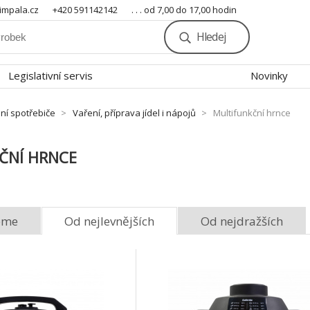
mpala.cz
+420 591142142
. . . od 7,00 do 17,00 hodin
Hledej
Legislativní servis
Novinky
ní spotřebiče
Vaření, příprava jídel i nápojů
Multifunkční hrnce
ČNÍ HRNCE
eme
Od nejlevnějších
Od nejdražších