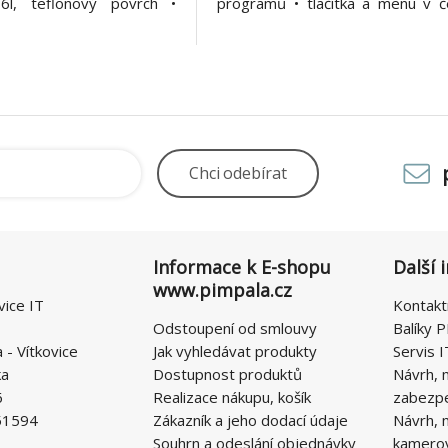
 6l, teflonový povrch •
programů • tlačítka a menu v če
ři režimy použití Salente
vnitřní hrnec 6l, teflonový p
je tři způsoby přípravy
bohaté příslušenství • kuchařka s
nom moderním zařízení.
Salente Ario II, multifunkční 
pou
horkovzdušnou
Chci
odebírat
Informace k E-shopu
Další 
www.pimpala.cz
vice IT
Kontakt
Odstoupení od smlouvy
Balíky P
- Vítkovice
Jak vyhledávat produkty
Servis I
ka
Dostupnost produktů
Návrh, 
6
Realizace nákupu, košík
zabezp
51594
Zákazník a jeho dodací údaje
Návrh, 
Souhrn a odeslání objednávky
kamero