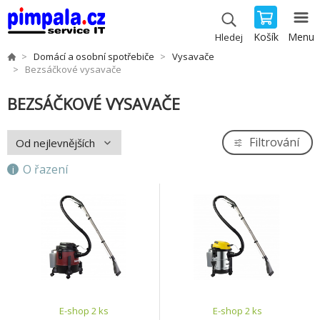
Košík
Menu
Hledej
Domácí a osobní spotřebiče
Vysavače
Bezsáčkové vysavače
BEZSÁČKOVÉ VYSAVAČE
Filtrování
O řazení
E-shop 2 ks
E-shop 2 ks