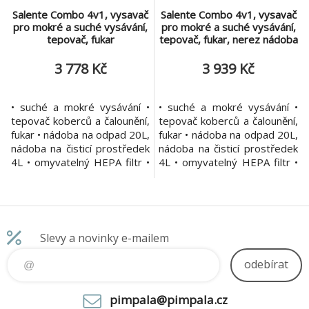
Salente Combo 4v1, vysavač
Salente Combo 4v1, vysavač
pro mokré a suché vysávání,
pro mokré a suché vysávání,
tepovač, fukar
tepovač, fukar, nerez nádoba
3 778 Kč
3 939 Kč
• suché a mokré vysávání •
• suché a mokré vysávání •
tepovač koberců a čalounění,
tepovač koberců a čalounění,
fukar • nádoba na odpad 20L,
fukar • nádoba na odpad 20L,
nádoba na čisticí prostředek
nádoba na čisticí prostředek
4L • omyvatelný HEPA filtr •
4L • omyvatelný HEPA filtr •
vysávání bez sáčku nebo s
vysávání bez sáčku nebo s
textilním / papírovým
textilním / papírovým sáčkem
sáčkem • velký akční rádius •
• velký akční rádius • vysoký
vysoký sací výkon 1400W •
sací výkon 1400W • bohaté
bohaté příslušenství
příslušenství Víceúčelový
Slevy a novinky e-mailem
Víceúčelový vysavač Salente
vysavač Salente Combo 4v1
Combo 4v1 využijete
využijete prakticky všud
odebírat
prakticky všud
pimpala@pimpala.cz