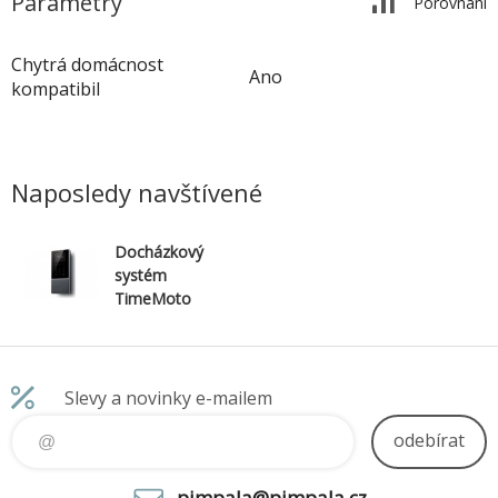
Parametry
Porovnání
Chytrá domácnost
Ano
kompatibil
Naposledy navštívené
Docházkový
systém
TimeMoto
TM-616
Slevy a novinky e-mailem
odebírat
pimpala@pimpala.cz