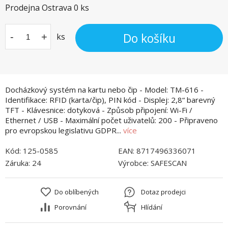
Prodejna Ostrava
0
ks
Do košíku
-
+
ks
Docházkový systém na kartu nebo čip - Model: TM-616 -
Identifikace: RFID (karta/čip), PIN kód - Displej: 2,8“ barevný
TFT - Klávesnice: dotyková - Způsob připojení: Wi-Fi /
Ethernet / USB - Maximální počet uživatelů: 200 - Připraveno
pro evropskou legislativu GDPR...
více
Kód:
125-0585
EAN:
8717496336071
Záruka:
24
Výrobce:
SAFESCAN
Do oblíbených
Dotaz prodejci
Porovnání
Hlídání