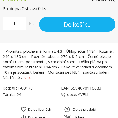
Prodejna Ostrava
0
ks
Do košíku
-
+
ks
- Promítací plocha má formát: 4:3 - Úhlopříčka: 118" - Rozměr:
240 x 180 cm - Rozměr tubusu: 270 x 8,5 cm - Černé okraje:
horní 10 cm, postranní 2,5 cm dolní 4 cm - Délka plátna po
maximálním roztažení: 194 cm - Dálkové ovládání s dosahem
40 m je součástí balení - Montážní set NENÍ součástí balení
Nástěnné ...
více
Kód:
XRT-00173
EAN:
8594070116683
Záruka:
24
Výrobce:
AVELI
Do oblíbených
Dotaz prodejci
Porovnání
Hlídání