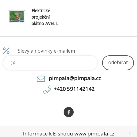
Elektrické
projekční
plátno AVELI,
240x180 (4:3)
118"
Slevy a novinky e-mailem
odebírat
pimpala@pimpala.cz
+420 591142142
Informace k E-shopu www.pimpala.cz