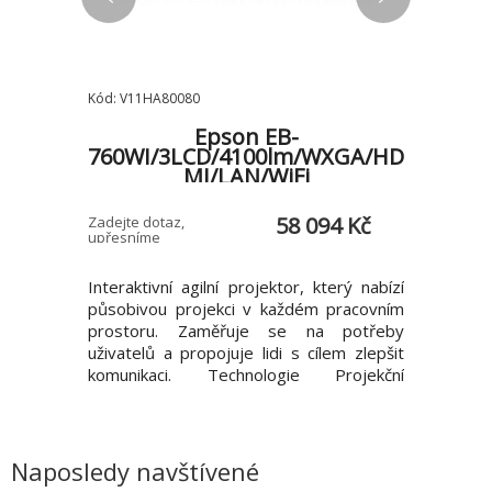
Kód: V11HA80080
Kód: MR.JW
0lm/4K
Epson EB-
760WI/3LCD/4100lm/WXGA/HD
PL351
MI/LAN/WiFi
2 Kč
58 094 Kč
Zadejte dotaz,
E-shop > 5 
upřesníme
 projektor
Interaktivní agilní projektor, který nabízí
Acer Ver
O-UHD1 do
působivou projekci v každém pracovním
Laser/LE
ástí nové
prostoru. Zaměřuje se na potřeby
(1920 x 
e vybaven
uživatelů a propojuje lidi s cílem zlepšit
(Standar
zvučením
komunikaci. Technologie Projekční
Poměr s
ké údaje
systém: Technologie 3LCD, RGB se
(podporo
systém:
závěrkou s kapalnými krystaly LCD panel:
000:1 Dyn
ávěrkou s
0,59 palců s C2 Fine Obraz Barevný
2.59 ~ 
62 palců s
světelný výstup: 4.100 lumenů-
(manuální
Naposledy navštívené