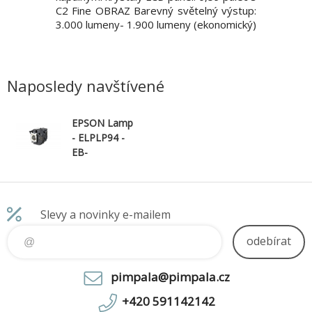
ý výstup:
C2 Fine OBRAZ Barevný světelný výstup:
C2 Fine 
konomický)
3.000 lumeny- 1.900 lumeny (ekonomický)
3.200 lum
eny- 1.900
Bílý světelný výstup: 3.000 lumeny- 1.900
Bílý svět
: Full HD
lumeny (ekonomický) Rozlišení: WXGA,
lumeny (
9 Vysoké
1280 x 800, 16:10 Vysoké rozlišení (HD):
1080p, 
HD ready Poměr
rozlišení 
Naposledy navštívené
EPSON Lamp
- ELPLP94 -
EB-
1780W/1785W
/1795F
Slevy a novinky e-mailem
odebírat
pimpala@pimpala.cz
+420 591142142