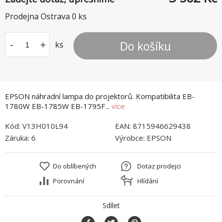
Prodejna Ostrava
0
ks
Do košíku
-
+
ks
EPSON náhradní lampa do projektorů. Kompatibilita EB-
1780W EB-1785W EB-1795F...
více
Kód:
V13H010L94
EAN:
8715946629438
Záruka:
6
Výrobce:
EPSON
Do oblíbených
Dotaz prodejci
Porovnání
Hlídání
Sdílet