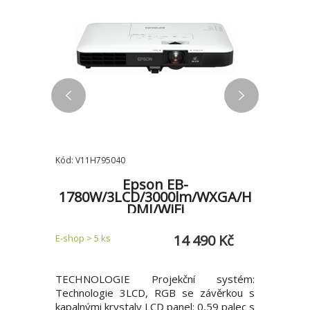
Kód: V11H795040
Kód: V11H7
Epson EB-
HD/HDM
1780W/3LCD/3000lm/WXGA/H
1795F
DMI/WiFi
0 Kč
14 490 Kč
E-shop > 5 ks
Zadejte do
upřesníme
systém:
TECHNOLOGIE Projekční systém:
TECHNO
ávěrkou s
Technologie 3LCD, RGB se závěrkou s
Technolo
59 palec s
kapalnými krystaly LCD panel: 0,59 palec s
kapalnými