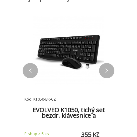
Kód: K1050-BK-CZ
Kód: TWINV
nice s
EVOLVEO K1050, tichý set
EVOLVE
Z+SK,
bezdr. klávesnice a
t
 Kč
355 Kč
E-shop > 5 ks
E-shop > 5 