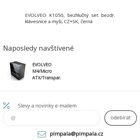
cením, k
EVOLVEO K1050, bezhlučný set bezdr.
EVOLVEO 
intenzity
klávesnice a myši, CZ+SK, černá
ergonomi
klávesy s
černá • 
syndrom 
tlačítek i
Naposledy navštívené
současně 
• Integr
Variab
EVOLVEO
800/1200
M4/Micro
ATX/Transpar.
/Černá
Slevy a novinky e-mailem
odebírat
pimpala@pimpala.cz