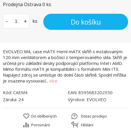
Prodejna Ostrava
0
ks
Do košíku
-
+
ks
EVOLVEO M4, case mATX Herní mATX skříň s instalovaným
120 mm ventilátorem a bočnicí z temperovaného skla. Skříň je
určená pro základní desky podporující platformu Intel i AMD.
Mimo formátu mATX je kompatibilní i s formátem Mini ITX.
Napájecí zdroj se umísťuje do dolní části skříně. Spodní mřížka
je osazena vysouvací...
více
Kód:
CAEM4
EAN:
8595683202350
Záruka:
24
Výrobce:
EVOLVEO
Do oblíbených
Dotaz prodejci
Porovnání
Hlídání