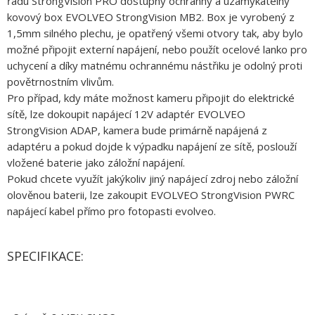
řadu StrongVision PRO dostupný ochranný a uzamykatelný
kovový box EVOLVEO StrongVision MB2. Box je vyrobený z
1,5mm silného plechu, je opatřený všemi otvory tak, aby bylo
možné připojit externí napájení, nebo použít ocelové lanko pro
uchycení a díky matnému ochrannému nástřiku je odolný proti
povětrnostním vlivům.
Pro případ, kdy máte možnost kameru připojit do elektrické
sítě, lze dokoupit napájecí 12V adaptér EVOLVEO
StrongVision ADAP, kamera bude primárně napájená z
adaptéru a pokud dojde k výpadku napájení ze sítě, poslouží
vložené baterie jako záložní napájení.
Pokud chcete využít jakýkoliv jiný napájecí zdroj nebo záložní
olověnou baterii, lze zakoupit EVOLVEO StrongVision PWRC
napájecí kabel přímo pro fotopasti evolveo.
SPECIFIKACE: