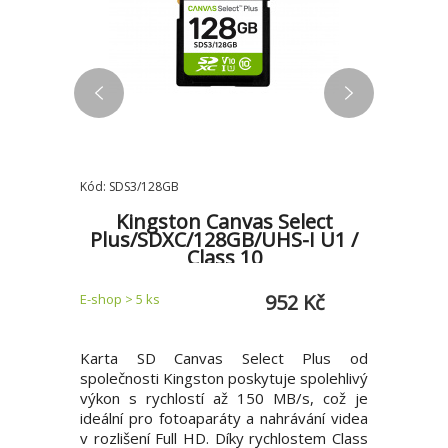
Kód: SDS3/128GB
Kód: SDS3/
lect
Kingston Canvas Select
Kin
I U1 /
Plus/SDXC/128GB/UHS-I U1 /
Plus/
Class 10
5 Kč
952 Kč
E-shop > 5 ks
E-shop > 5 
 Plus od
Karta SD Canvas Select Plus od
Karta S
spolehlivý
společnosti Kingston poskytuje spolehlivý
společnos
s, což je
výkon s rychlostí až 150 MB/s, což je
výkon s 
vání videa
ideální pro fotoaparáty a nahrávání videa
ideální p
stem Class
v rozlišení Full HD. Díky rychlostem Class
v rozliše