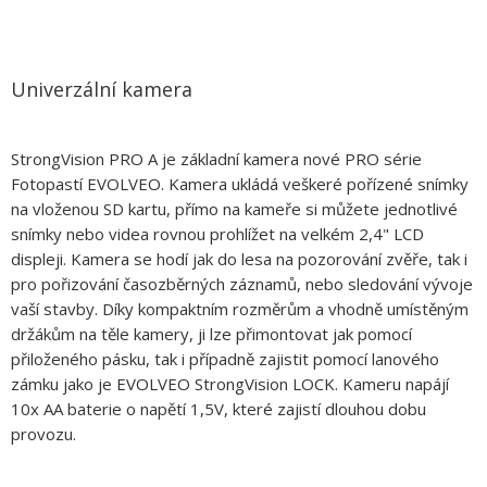
Univerzální kamera
StrongVision PRO A je základní kamera nové PRO série
Fotopastí EVOLVEO. Kamera ukládá veškeré pořízené snímky
na vloženou SD kartu, přímo na kameře si můžete jednotlivé
snímky nebo videa rovnou prohlížet na velkém 2,4" LCD
displeji. Kamera se hodí jak do lesa na pozorování zvěře, tak i
pro pořizování časozběrných záznamů, nebo sledování vývoje
vaší stavby. Díky kompaktním rozměrům a vhodně umístěným
držákům na těle kamery, ji lze přimontovat jak pomocí
přiloženého pásku, tak i případně zajistit pomocí lanového
zámku jako je EVOLVEO StrongVision LOCK. Kameru napájí
10x AA baterie o napětí 1,5V, které zajistí dlouhou dobu
provozu.