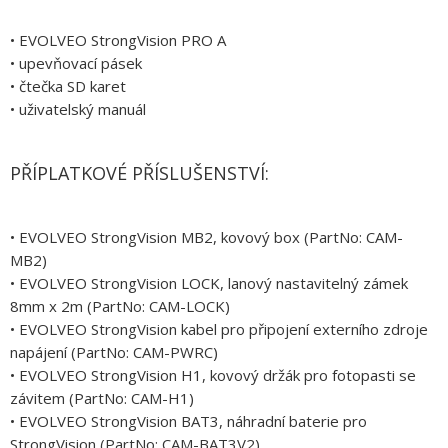
• EVOLVEO StrongVision PRO A
• upevňovací pásek
• čtečka SD karet
• uživatelský manuál
PŘÍPLATKOVÉ PŘÍSLUŠENSTVÍ:
• EVOLVEO StrongVision MB2, kovový box (PartNo: CAM-
MB2)
• EVOLVEO StrongVision LOCK, lanový nastavitelný zámek
8mm x 2m (PartNo: CAM-LOCK)
• EVOLVEO StrongVision kabel pro připojení externího zdroje
napájení (PartNo: CAM-PWRC)
• EVOLVEO StrongVision H1, kovový držák pro fotopasti se
závitem (PartNo: CAM-H1)
• EVOLVEO StrongVision BAT3, náhradní baterie pro
StrongVision (PartNo: CAM-BAT3V2)