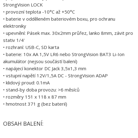
StrongVision LOCK
• provozní teplota -10°C až +50°C
• baterie v odděleném bateriovém boxu, pro ochranu
elektroniky
• upevnění: Pásek max. 30x2mm průřez, lanko 8mm, závit pro
stativ 1/4'
• rozhraní: USB-C, SD karta
• baterie: 10x AA 1,5V LR6 nebo StrongVision BAT3 Li-Ion
akumulátor (nejsou součástí balení)
• napájecí konektor DC Jack 3,5x1,3 mm
• vstupní napětí 12V/1,5A DC - StrongVision ADAP
• klidový proud: 0.1mA
• stand-by doba provozu: >6 měsíců
• rozměry 151 x 118 x 87 mm
• hmotnost 371 g (bez baterií)
OBSAH BALENÍ: