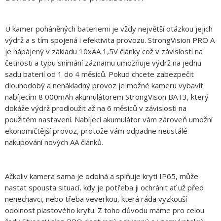
U kamer poháněných bateriemi je vždy největší otázkou jejich
výdrž a s tím spojená i efektivita provozu. StrongVision PRO A
je nápájený v základu 10xAA 1,5V články což v závislosti na
četnosti a typu snímání záznamu umožňuje výdrž na jednu
sadu baterií od 1 do 4 měsíců. Pokud chcete zabezpečit
dlouhodobý a nenákladný provoz je možné kameru vybavit
nabíjecím 8 000mAh akumulátorem StrongVison BAT3, který
dokáže výdrž prodloužit až na 6 měsíců v závislosti na
použitém nastavení. Nabíjecí akumulátor vám zároveň umožní
ekonomičtější provoz, protože vám odpadne neustálé
nakupování nových AA článků.
Ačkoliv kamera sama je odolná a splňuje krytí IP65, může
nastat spousta situací, kdy je potřeba ji ochránit ať už před
nenechavci, nebo třeba veverkou, která ráda vyzkouší
odolnost plastového krytu. Z toho důvodu máme pro celou