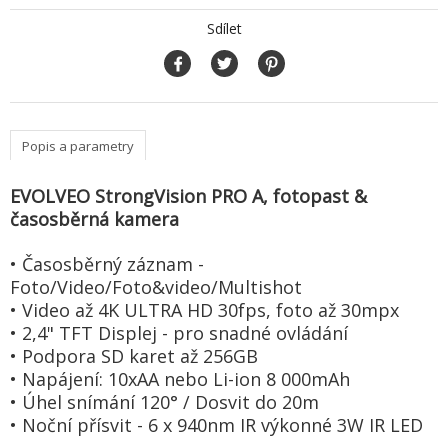
Sdílet
Popis a parametry
EVOLVEO StrongVision PRO A, fotopast &
časosběrná kamera
• Časosběrný záznam -
Foto/Video/Foto&video/Multishot
• Video až 4K ULTRA HD 30fps, foto až 30mpx
• 2,4" TFT Displej - pro snadné ovládání
• Podpora SD karet až 256GB
• Napájení: 10xAA nebo Li-ion 8 000mAh
• Úhel snímání 120° / Dosvit do 20m
• Noční přísvit - 6 x 940nm IR výkonné 3W IR LED