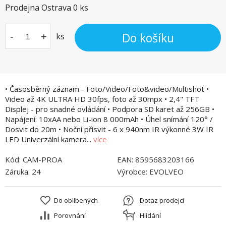
Prodejna Ostrava
0
ks
Do košíku
-
+
ks
• Časosběrný záznam - Foto/Video/Foto&video/Multishot •
Video až 4K ULTRA HD 30fps, foto až 30mpx • 2,4" TFT
Displej - pro snadné ovládání • Podpora SD karet až 256GB •
Napájení: 10xAA nebo Li-ion 8 000mAh • Úhel snímání 120° /
Dosvit do 20m • Noční přísvit - 6 x 940nm IR výkonné 3W IR
LED Univerzální kamera...
více
Kód:
CAM-PROA
EAN:
8595683203166
Záruka:
24
Výrobce:
EVOLVEO
Do oblíbených
Dotaz prodejci
Porovnání
Hlídání