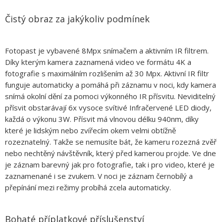
Čistý obraz za jakýkoliv podmínek
Fotopast je vybavené 8Mpx snímačem a aktivním IR filtrem.
Díky kterým kamera zaznamená video ve formátu 4K a
fotografie s maximálním rozlišením až 30 Mpx. Aktivní IR filtr
funguje automaticky a pomáhá při záznamu v noci, kdy kamera
snímá okolní dění za pomoci výkonného IR přísvitu. Neviditelný
přísvit obstarávají 6x vysoce svítivé Infračervené LED diody,
každá o výkonu 3W. Přísvit má vlnovou délku 940nm, díky
které je lidským nebo zvířecím okem velmi obtížně
rozeznatelný. Takže se nemusíte bát, že kameru rozezná zvěř
nebo nechtěný návštěvník, který před kamerou projde. Ve dne
je záznam barevný jak pro fotografie, tak i pro video, které je
zaznamenané i se zvukem. V noci je záznam černobílý a
přepínání mezi režimy probíhá zcela automaticky.
Bohaté příplatkové příslušenství