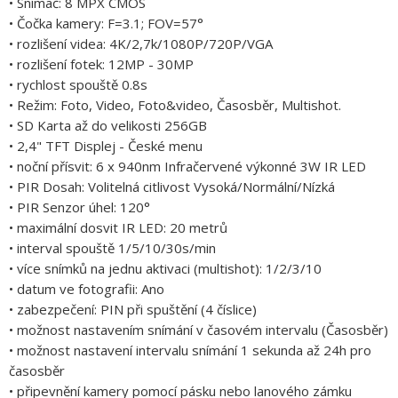
• Snímač: 8 MPX CMOS
• Čočka kamery: F=3.1; FOV=57°
• rozlišení videa: 4K/2,7k/1080P/720P/VGA
• rozlišení fotek: 12MP - 30MP
• rychlost spouště 0.8s
• Režim: Foto, Video, Foto&video, Časosběr, Multishot.
• SD Karta až do velikosti 256GB
• 2,4" TFT Displej - České menu
• noční přísvit: 6 x 940nm Infračervené výkonné 3W IR LED
• PIR Dosah: Volitelná citlivost Vysoká/Normální/Nízká
• PIR Senzor úhel: 120°
• maximální dosvit IR LED: 20 metrů
• interval spouště 1/5/10/30s/min
• více snímků na jednu aktivaci (multishot): 1/2/3/10
• datum ve fotografii: Ano
• zabezpečení: PIN při spuštění (4 číslice)
• možnost nastavením snímání v časovém intervalu (Časosběr)
• možnost nastavení intervalu snímání 1 sekunda až 24h pro
časosběr
• připevnění kamery pomocí pásku nebo lanového zámku