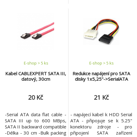
http://gembird.com/item.asp
x?id=9338
E-shop > 5 ks
E-shop > 5 ks
Kabel CABLEXPERT SATA III,
Redukce napájení pro SATA
datový, 30cm
disky 1x5,25"->SerialATA
20 Kč
21 Kč
-Serial ATA data flat cable -
- napájecí kabel k HDD Serial
SATA III up to 600 MBps,
ATA - připojuje se k 5.25"
SATA II backward compatible
konektoru zdroje - pro
-Délka - 30 cm -Bulk packing
připojení SATA zařízení