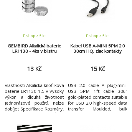
E-shop > 5 ks
E-shop > 5 ks
GEMBIRD Alkalická baterie
Kabel USB A-MINI 5PM 2.0
LR1130 - 4ks v blistru
30cm HQ, zlac kontakty
13 Kč
15 Kč
Vlastnosti Alkalická knoflíková
USB 2.0 cable A plug/mini-
baterie LR1130 1,5 V Vysoký
USB 5PM 1ft cable 30u"
výkon a dlouhá životnost
gold-plated contacts suitable
Jednorázové použití, nelze
for USB 2.0 high-speed data
dobíjet Specifikace Rozměry,
transfer Moulded, bulk
mm: O 11,4, výška: 2,9 Čistá
packing
hmotnost: 1,1 g Kapacita,
mA: 45