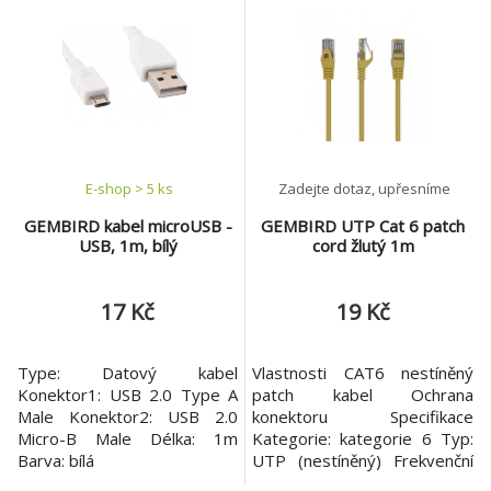
568B Vodič: AWG 26 (drát 7
Izolace vodiče: HDPE 0,85
x 0,15 mm), CCA Izolace
mm Stínění: AL fólie LDPE
vodiče: HDPE 0,85 mm
výplň: neuvedeno
Stínění: neuvedeno LDPE
Polyesterová páska: ano
výplň: ano Polyesterová
Příložný vodič: ano (7 x 0,12
páska: neuvedeno Přízemní
mm CCA) Materiál pláště: PVC
vodič: neuvedeno
Oplet
E-shop > 5 ks
Zadejte dotaz, upřesníme
GEMBIRD kabel microUSB -
GEMBIRD UTP Cat 6 patch
USB, 1m, bílý
cord žlutý 1m
17 Kč
19 Kč
Type: Datový kabel
Vlastnosti CAT6 nestíněný
Konektor1: USB 2.0 Type A
patch kabel Ochrana
Male Konektor2: USB 2.0
konektoru Specifikace
Micro-B Male Délka: 1m
Kategorie: kategorie 6 Typ:
Barva: bílá
UTP (nestíněný) Frekvenční
pásmo: Max. 250 MHz Shoda