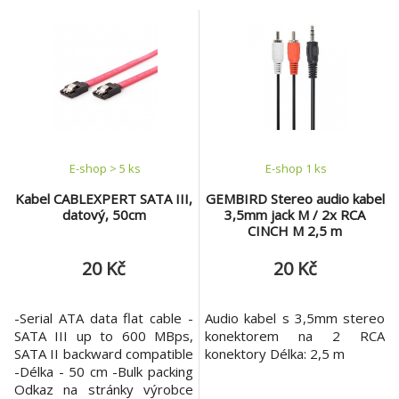
s normami ANSI / TIA / EIA-
568B Vodič: AWG 26 (drát 7
x 0,15 mm), CCA Izolace
vodiče: HDPE 0,85 mm
Stínění: neuvedeno LDPE
výplň: ano Polyesterová
páska: neuvedeno Přízemní
vodič: neuvedeno
E-shop > 5 ks
E-shop 1 ks
Kabel CABLEXPERT SATA III,
GEMBIRD Stereo audio kabel
datový, 50cm
3,5mm jack M / 2x RCA
CINCH M 2,5 m
20 Kč
20 Kč
-Serial ATA data flat cable -
Audio kabel s 3,5mm stereo
SATA III up to 600 MBps,
konektorem na 2 RCA
SATA II backward compatible
konektory Délka: 2,5 m
-Délka - 50 cm -Bulk packing
Odkaz na stránky výrobce