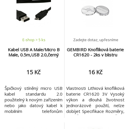
E-shop > 5 ks
Zadejte dotaz, upřesníme
Kabel USB A Male/Micro B
GEMBIRD Knoflíková baterie
Male, 0.5m,USB 2.0,černý
CR1620 - 2ks v blistru
15 Kč
16 Kč
Špičkový stíněný micro USB
Vlastnosti Lithiová knoflíková
kabel standardu 2.0
baterie CR1620 3V Vysoký
použitelný k novým zařízením
výkon a dlouhá životnost
nebo jako datový kabel k
Jednorázové použití, nelze
mobilním telefonům
dobíjet Specifikace Rozměry,
Poskytuje spolehlivé spojení
mm: Ř15,85, výška: 1,9 Čistá
vašich zařízení. Vlastnosti
hmotnost: 1,25 g Kapacita,
USB 2.0 vysokorychlostní
mA: 70