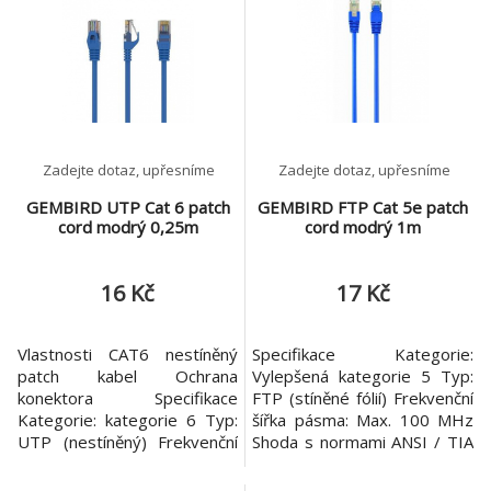
kabely Dvojité stínění dle
UL2835 USB Type A male to
USB Micro B male Connects
a USB device to a USB hub
or computer Speeds of
Zadejte dotaz, upřesníme
Zadejte dotaz, upřesníme
GEMBIRD UTP Cat 6 patch
GEMBIRD FTP Cat 5e patch
cord modrý 0,25m
cord modrý 1m
16 Kč
17 Kč
Vlastnosti CAT6 nestíněný
Specifikace Kategorie:
patch kabel Ochrana
Vylepšená kategorie 5 Typ:
konektora Specifikace
FTP (stíněné fólií) Frekvenční
Kategorie: kategorie 6 Typ:
šířka pásma: Max. 100 MHz
UTP (nestíněný) Frekvenční
Shoda s normami ANSI / TIA
pásmo: Max. 250 MHz Shoda
/ EIA-568B Vodič: AWG 26
s normami ANSI / TIA / EIA-
(drát 7 x 0,15 mm), CCA