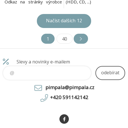
Odkaz na stránky výrobce
(HDD, CD, ...)
http://gembird.com/item.asp
x?id=9789
Načíst dalších
12
1
40
Slevy a novinky e-mailem
odebírat
pimpala@pimpala.cz
+420 591142142