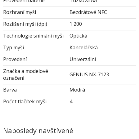
Provedení baterie
Tužková AA
Rozhraní myši
Bezdrátové NFC
Rozlišení myši (dpi)
1 200
Technologie snímání myši
Optická
Typ myši
Kancelářská
Provedení
Univerzální
Značka a modelové
GENIUS NX-7123
označení
Barva
Modrá
Počet tlačítek myši
4
Naposledy navštívené