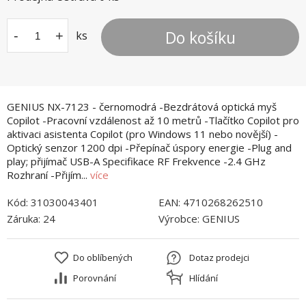
Do košíku
-
+
ks
GENIUS NX-7123 - černomodrá -Bezdrátová optická myš
Copilot -Pracovní vzdálenost až 10 metrů -Tlačítko Copilot pro
aktivaci asistenta Copilot (pro Windows 11 nebo novější) -
Optický senzor 1200 dpi -Přepínač úspory energie -Plug and
play; přijímač USB-A Specifikace RF Frekvence -2.4 GHz
Rozhraní -Přijím...
více
Kód:
31030043401
EAN:
4710268262510
Záruka:
24
Výrobce:
GENIUS
Do oblíbených
Dotaz prodejci
Porovnání
Hlídání