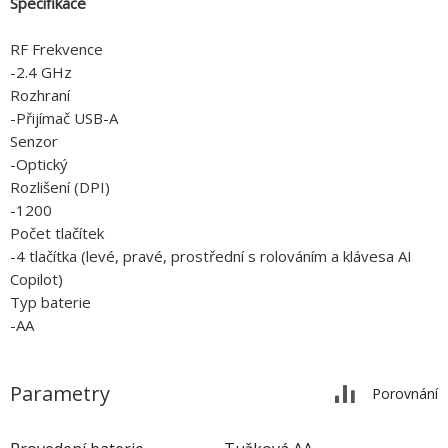
Specifikace
RF Frekvence
-2.4 GHz
Rozhraní
-Přijímač USB-A
Senzor
-Optický
Rozlišení (DPI)
-1200
Počet tlačítek
-4 tlačítka (levé, pravé, prostřední s rolováním a klávesa AI
Copilot)
Typ baterie
-AA
Parametry
Porovnání