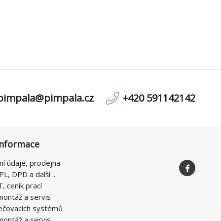
pimpala@pimpala.cz
+420 591142142
informace
ní údaje, prodejna
PL, DPD a další ...
T, ceník prací
montáž a servis
ečovacích systémů
montáž a servis