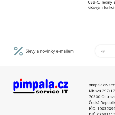
USB-C. Jediný 
klíčovým funkcí
a přenosu zv
adaptéru přisp
konec adapt
konektoru iPh
adaptér
Slevy a novinky e-mailem
pimpala.cz-ser
Mírová 297/17
70300 Ostrava 
Česká Republi
IČO: 1003209
DIČ: CZ63111