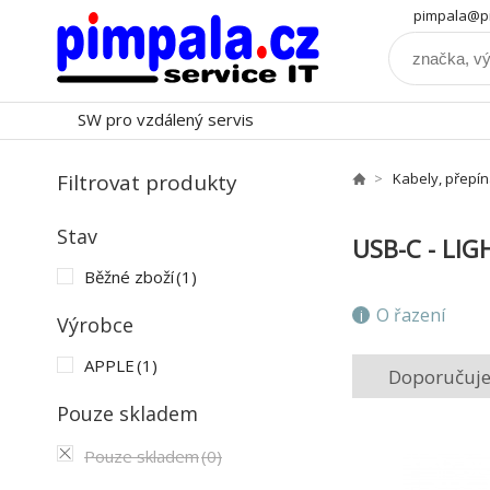
pimpala@pi
SW pro vzdálený servis
Filtrovat produkty
Kabely, přepí
Stav
USB-C - LI
Běžné zboží
(1)
O řazení
Výrobce
APPLE
(1)
Doporučuj
Pouze skladem
Pouze skladem
(0)