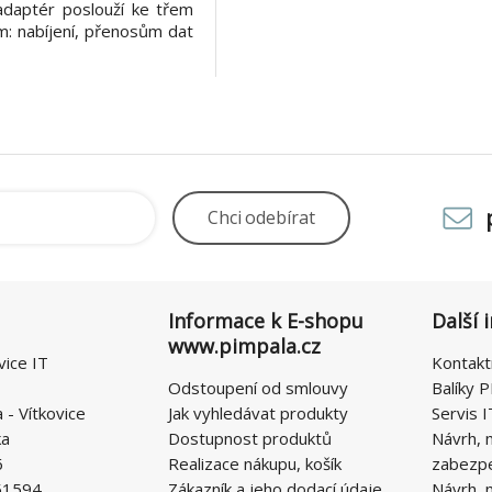
adaptér poslouží ke třem
m: nabíjení, přenosům dat
uku. K větší odolnosti
ívá opletený kabel. USB-C
éru připojíš k USB-C
onu nebo iPadu a pak k
Chci
odebírat
Informace k E-shopu
Další 
www.pimpala.cz
vice IT
Kontakt
Odstoupení od smlouvy
Balíky P
- Vítkovice
Jak vyhledávat produkty
Servis I
ka
Dostupnost produktů
Návrh, 
6
Realizace nákupu, košík
zabezp
51594
Zákazník a jeho dodací údaje
Návrh, 