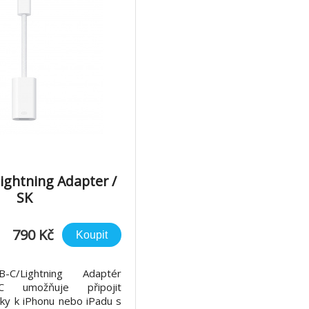
ightning Adapter /
SK
790 Kč
Koupit
-C/Lightning Adaptér
B-C umožňuje připojit
ňky k iPhonu nebo iPadu s