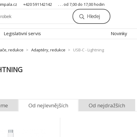
mpala.cz
+420 591142142
. . . od 7,00 do 17,00 hodin
Hledej
Legislativní servis
Novinky
nače, redukce
Adaptéry, redukce
USB-C - Lightning
GHTNING
eme
Od nejlevnějších
Od nejdražších