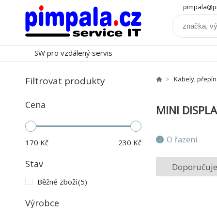
pimpala@pi
SW pro vzdálený servis
Filtrovat produkty
Kabely, přepí
Cena
MINI DISPL
O řazení
170
Kč
230
Kč
Stav
Doporučuj
Běžné zboží
(5)
Výrobce