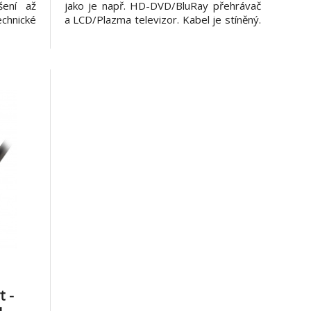
šení až
jako je např. HD-DVD/BluRay přehrávač
hnické
a LCD/Plazma televizor. Kabel je stíněný.
layPort
- Konektory: Mini DisplayPort (20pinů)
nů) male
male DisplayPort (20pinů) male - Délka
layPort
kabelu: 2 m - Rozlišení: Až 2560 x 1600,
Ma
1080p kompatibil
t -