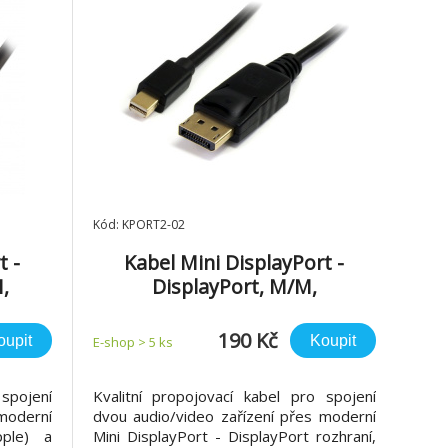
Kód: KPORT2-02
t -
Kabel Mini DisplayPort -
,
DisplayPort, M/M,
PremiumCord, 2m
190 Kč
oupit
Koupit
E-shop > 5 ks
spojení
Kvalitní propojovací kabel pro spojení
moderní
dvou audio/video zařízení přes moderní
pple) a
Mini DisplayPort - DisplayPort rozhraní,