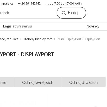
mpala.cz
+420 591142142
. . . od 7,00 do 17,00 hodin
Hledej
Legislativní servis
Novinky
nače, redukce
Kabely DisplayPort
Mini DisplayPort - DisplayPort
AYPORT - DISPLAYPORT
eme
Od nejlevnějších
Od nejdražších