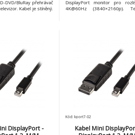
 HD-DVD/BluRay přehrávač
DisplayPort monitor pro rozli
levizor. Kabel je stíněný.
4K@60Hz (3840×2160p). Tec
ini DisplayPort (20pinů)
parametry *Konektory: Mini Disp
rt (20pinů) male - Délka
(20pinů) male DisplayPort (20pi
ozlišení: Až 2560 x 1600,
*Pro spojení Apple Mac a Disp
bi
monitoru, užitečný pro počítače 
Kód: kport7-02
ni DisplayPort -
Kabel Mini DisplayPor