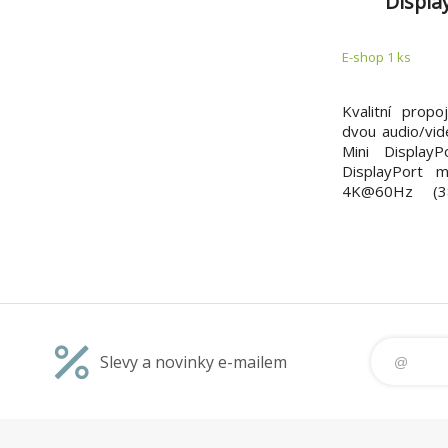
Displa
Prem
E-shop 1 ks
Kvalitní propo
dvou audio/vid
Mini DisplayP
DisplayPort m
4K@60Hz (38
parametry *Kon
(20pinů) male 
*Pro spojení 
monitoru, užit
Slevy a novinky e-mailem