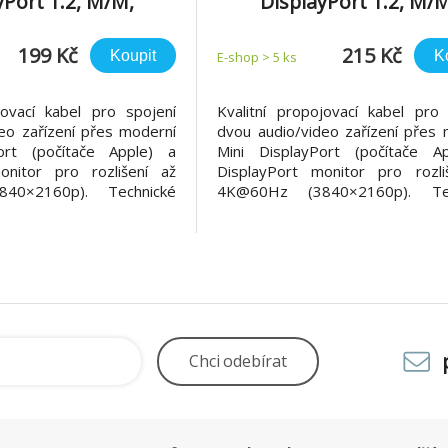
yPort 1.2, M/M,
DisplayPort 1.2, M/M
iumCord, 1m
PremiumCord, 2m
199 Kč
215 Kč
Koupit
K
E-shop > 5 ks
jovací kabel pro spojení
Kvalitní propojovací kabel pro 
eo zařízení přes moderní
dvou audio/video zařízení přes 
ort (počítače Apple) a
Mini DisplayPort (počítače A
onitor pro rozlišení až
DisplayPort monitor pro rozli
40×2160p). Technické
4K@60Hz (3840×2160p). Tec
ektory: Mini DisplayPort
parametry *Konektory: Mini Disp
DisplayPort (20pinů) male
(20pinů) male DisplayPort (20pi
Apple Mac a DisplayPort
*Pro spojení Apple Mac a Disp
ečný pro počítače Ma
monitoru, užitečný pro počítače 
Chci
odebírat