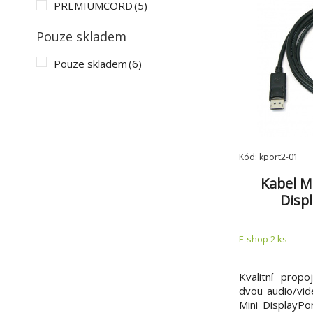
PREMIUMCORD
(5)
Pouze skladem
Pouze skladem
(6)
Kód: kport2-01
Kabel Mi
Disp
Prem
E-shop 2 ks
Kvalitní propo
dvou audio/vid
Mini DisplayPor