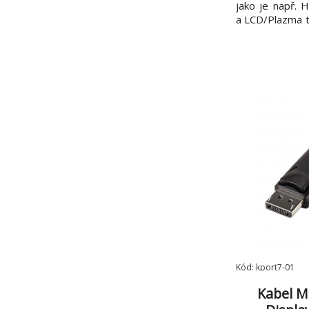
jako je např.
a LCD/Plazma te
- Konektory: M
male DisplayPo
kabelu: 1 m - R
1080p kompati
Kód: kport7-01
Kabel Mi