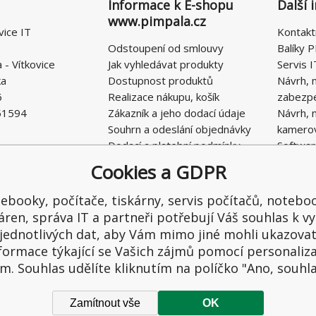
Informace k E-shopu
Další 
www.pimpala.cz
vice IT
Kontakt
Odstoupení od smlouvy
Balíky P
- Vítkovice
Jak vyhledávat produkty
Servis I
ka
Dostupnost produktů
Návrh, 
6
Realizace nákupu, košík
zabezp
51594
Zákazník a jeho dodací údaje
Návrh, 
Souhrn a odeslání objednávky
kamero
Dodací a platební podmínky
Softwar
Obchodní podmínky E-SHOPU
Cookies a GDPR
Ochrana osobních údajů
Řešení nedostatků, reklamace
ebooky, počítače, tiskárny, servis počítačů, notebo
Kontaktní formulář
áren, správa IT a partneři potřebují Váš souhlas k vy
jednotlivých dat, aby Vám mimo jiné mohli ukazova
formace týkající se Vašich zájmů pomocí personaliz
m. Souhlas udělíte kliknutím na políčko "Ano, souhl
Zamítnout vše
OK