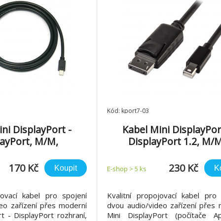
Kód: kport7-03
ni DisplayPort -
Kabel Mini DisplayPor
layPort, M/M,
DisplayPort 1.2, M/M
iumCord, 1m
PremiumCord, 3m
170 Kč
230 Kč
Koupit
K
E-shop > 5 ks
jovací kabel pro spojení
Kvalitní propojovací kabel pro 
eo zařízení přes moderní
dvou audio/video zařízení přes 
t - DisplayPort rozhraní,
Mini DisplayPort (počítače A