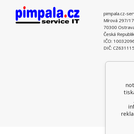
pimpala.cz-ser
Mírová 297/17
70300 Ostrava 
Česká Republi
IČO: 1003209
DIČ: CZ63111
not
tisk
in
rekla