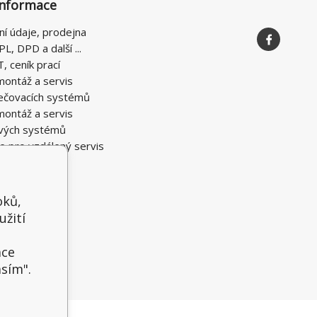
informace
ní údaje, prodejna
PL, DPD a další ...
T, ceník prací
montáž a servis
ečovacích systémů
montáž a servis
vých systémů
e pro vzdálený servis
oků,
užití
t
ace
asím".