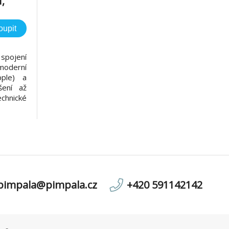
,
oupit
spojení
moderní
pple) a
šení až
hnické
layPort
nů) male
layPort
Ma
pimpala@pimpala.cz
+420 591142142