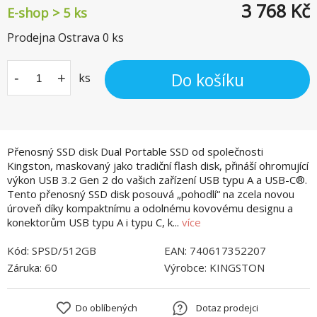
3 768
Kč
E-shop > 5 ks
Prodejna Ostrava
0
ks
Do košíku
-
+
ks
Přenosný SSD disk Dual Portable SSD od společnosti
Kingston, maskovaný jako tradiční flash disk, přináší ohromující
výkon USB 3.2 Gen 2 do vašich zařízení USB typu A a USB-C®.
Tento přenosný SSD disk posouvá „pohodlí“ na zcela novou
úroveň díky kompaktnímu a odolnému kovovému designu a
konektorům USB typu A i typu C, k...
více
Kód:
SPSD/512GB
EAN:
740617352207
Záruka:
60
Výrobce:
KINGSTON
Do oblíbených
Dotaz prodejci