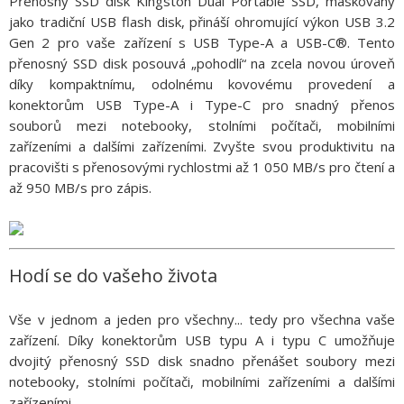
Přenosný SSD disk Kingston Dual Portable SSD, maskovaný
jako tradiční USB flash disk, přináší ohromující výkon USB 3.2
Gen 2 pro vaše zařízení s USB Type-A a USB-C®. Tento
přenosný SSD disk posouvá „pohodlí“ na zcela novou úroveň
díky kompaktnímu, odolnému kovovému provedení a
konektorům USB Type-A i Type-C pro snadný přenos
souborů mezi notebooky, stolními počítači, mobilními
zařízeními a dalšími zařízeními. Zvyšte svou produktivitu na
pracovišti s přenosovými rychlostmi až 1 050 MB/s pro čtení a
až 950 MB/s pro zápis.
Hodí se do vašeho života
Vše v jednom a jeden pro všechny... tedy pro všechna vaše
zařízení. Díky konektorům USB typu A i typu C umožňuje
dvojitý přenosný SSD disk snadno přenášet soubory mezi
notebooky, stolními počítači, mobilními zařízeními a dalšími
zařízeními.