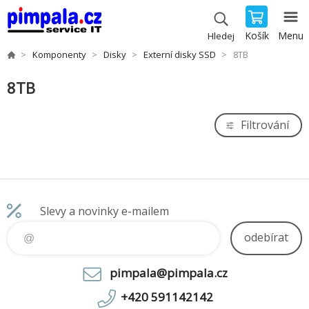
Košík
Menu
Hledej
Komponenty
Disky
Externí disky SSD
8TB
8TB
Filtrování
Slevy a novinky e-mailem
odebírat
pimpala@pimpala.cz
+420 591142142