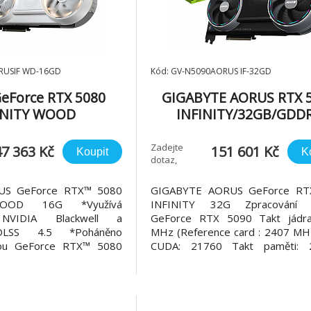
RUSIF WD-16GD
Kód: GV-N5090AORUS IF-32GD
eForce RTX 5080
GIGABYTE AORUS RTX 
INITY WOOD
INFINITY/32GB/GDD
ing/16GB/GDDR7
Zadejte
47 363 Kč
151 601 Kč
Koupit
K
dotaz,
upřesníme
US GeForce RTX™ 5080
GIGABYTE AORUS GeForce RT
WOOD 16G *Využívá
INFINITY 32G Zpracování gr
u NVIDIA Blackwell a
GeForce RTX 5090 Takt jádr
 DLSS 4.5 *Poháněno
MHz (Reference card : 2407 MHz
rtou GeForce RTX™ 5080
CUDA: 21760 Takt paměti: 
s 16 GB paměti GDDR7 s
Velikost paměti: 32GB Typ 
paměťovým rozhraním
GDDR7 Paměťová sběrnice: 
 systém WINDFORCE
Sběrnice karty: PCI-E 5.0 Max. d
Kompatibilní se sérií
rozlišení: 7680x4320 Multi-