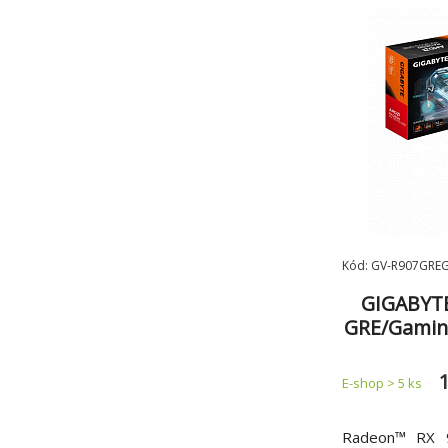
Stealth *RGB
zadní desk
Kód: GV-R907GRE
GIGABYTE
GRE/Gami
E-shop > 5 ks
Radeon™ RX