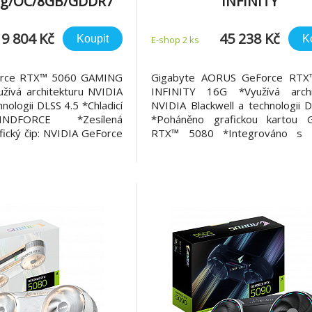
ng/OC/8GB/GDDR7
INFINITY
16G/Gaming/16GB/GD
9 804 Kč
45 238 Kč
Koupit
K
E-shop 2 ks
orce RTX™ 5060 GAMING
Gigabyte AORUS GeForce RTX
žívá architekturu NVIDIA
INFINITY 16G *Využívá archi
hnologii DLSS 4.5 *Chladicí
NVIDIA Blackwell a technologii 
NDFORCE *Zesílená
*Poháněno grafickou kartou 
fický čip: NVIDIA GeForce
RTX™ 5080 *Integrováno s
am cores: 3840 Rozhraní:
paměti GDDR7 s 256bi
ěťová sběrnice: 128 bit
paměťovým rozhraním *Chladicí
i: 28 Gb/s Velikost a typ
WINDFORCE HYPERB
GDDR7 OpenGL:
*Kompatibilní se sérií Stealth *
*Ochranná kovová zadní deska