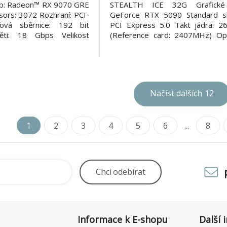
čip: Radeon™ RX 9070 GRE
STEALTH ICE 32G Grafické 
ors: 3072 Rozhraní: PCI-
GeForce RTX 5090 Standard sb
vá sběrnice: 192 bit
PCI Express 5.0 Takt jádra: 
ěti: 18 Gbps Velikost
(Reference card: 2407MHz) O
GB GDDR6 OpenGL®:
4.6 CUDA jádra: 21760 DirectX:
irectX: DirectX 12 API
Video paměť: 32GB GDDR7 Ry
et displejů: 4 Maximální
paměti: 28 Gbps Rozhraní pamě
7680 x 4320 Porty: *
bitů Maximální digitální roz
a *
7680x4320 V
Načíst dalších
12
1
2
3
4
5
6
...
8
Chci
odebírat
Informace k E-shopu
Další 