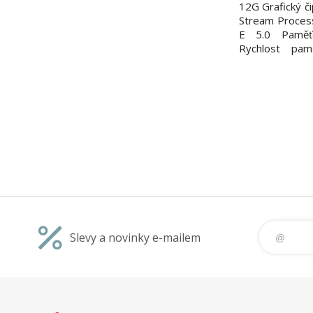
12G Grafický 
Stream Process
E 5.0 Paměťo
Rychlost pam
paměti: 12
OpenGL 4.6 D
Maximální poč
rozlišení: 
DisplayPort 2.1
Slevy a novinky e-mailem