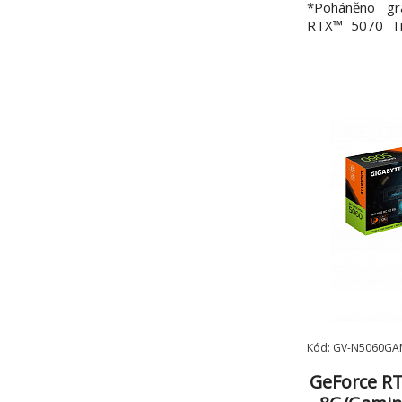
*Poháněno gr
RTX™ 5070 Ti
paměti GD
paměťovým roz
WINDFOR
*Kompatibilní s
*Ochranná kovo
Kód: GV-N5060G
GeForce R