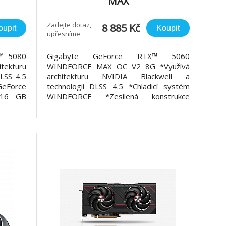
MAX
DR7
V2/Gaming/OC/8GB/GDDR7
Zadejte dotaz,
8 885 Kč
oupit
Koupit
upřesníme
™ 5080
Gigabyte GeForce RTX™ 5060
tekturu
WINDFORCE MAX OC V2 8G *Využívá
DLSS 4.5
architekturu NVIDIA Blackwell a
GeForce
technologii DLSS 4.5 *Chladicí systém
 16 GB
WINDFORCE *Zesílená konstrukce
tovým
Grafický čip: NVIDIA GeForce RTX 5060
 systém
Stream cores: 3840 Rozhraní: PCI-E 5.0
URST
Paměťová sběrnice: 128 bit Rychlost
RGB Halo
paměti: 28 Gb/s Velikost a typ paměti: 8
GB GDDR7 O