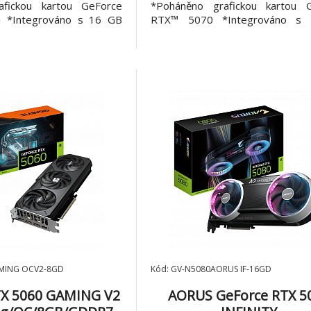
afickou kartou GeForce
*Poháněno grafickou kartou 
 *Integrováno s 16 GB
RTX™ 5070 *Integrováno s
DR7 s 256bitovým
paměti GDDR7 s 192bi
hraním *Chladicí systém
paměťovým rozhraním *Chladicí
CE HYPERBURST
WINDFORCE HYPERB
e sérií Stealth *RGB Halo
*Kompatibilní se sérií Stealth *
vá zadní
*Ochranná kovová zadní deska
AMING OCV2-8GD
Kód: GV-N5080AORUS IF-16GD
TX 5060 GAMING V2
AORUS GeForce RTX 5