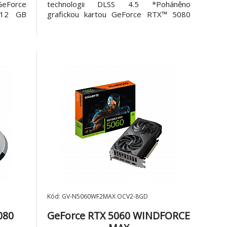
GeForce
technologii DLSS 4.5 *Poháněno
 12 GB
grafickou kartou GeForce RTX™ 5080
tovým
*Integrováno s 16 GB paměti GDDR7 s
 systém
256bitovým paměťovým rozhraním
URST
*Chladicí systém WINDFORCE *NVIDIA
RGB Halo
SFF-ready *Zesílená konstrukce
*Univerzální držák pro VGA Grafic
Kód: GV-N5060WF2MAX OCV2-8GD
080
GeForce RTX 5060 WINDFORCE