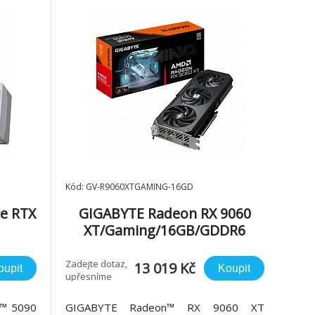
Kód: GV-R9060XTGAMING-16GD
e RTX
GIGABYTE Radeon RX 9060
XT/Gaming/16GB/GDDR6
Zadejte dotaz,
13 019 Kč
oupit
Koupit
upřesníme
™ 5090
GIGABYTE Radeon™ RX 9060 XT