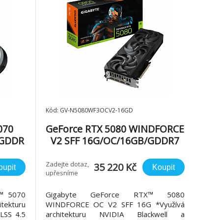
Kód: GV-N5080WF3OCV2-16GD
070
GeForce RTX­­ 5080 WINDFORCE
/GDDR
V2 SFF 16G/OC/16GB/GDDR7
Zadejte dotaz,
35 220 Kč
oupit
Koupit
upřesníme
™ 5070
Gigabyte GeForce RTX­­™ 5080
tekturu
WINDFORCE OC V2 SFF 16G *Využívá
DLSS 4.5
architekturu NVIDIA Blackwell a