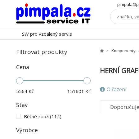
pimpala@pi
SW pro vzdálený servis
Filtrovat produkty
Komponenty
Cena
HERNÍ GRAF
O řazení
5564
Kč
151601
Kč
Stav
Doporučuj
Běžné zboží
(114)
Výrobce