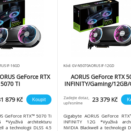
RUS IF-16GD
Kód: GV-N5070AORUS IF-12GD
AORUS GeForce RTX
AORUS GeForce RTX 5
5070 Ti
INFINITY/Gaming/12GB
Gaming/16GB/GDDR
7
7
Zadejte dotaz,
31 879 Kč
23 379 Kč
Koupit
K
upřesníme
S GeForce RTX™ 5070 Ti
Gigabyte AORUS GeForce RTX
 *Využívá architekturu
INFINITY 12G *Využívá archi
ll a technologii DLSS 4.5
NVIDIA Blackwell a technologii 