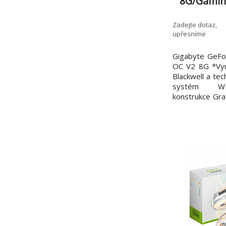
8G/Gami
Zadejte dotaz,
upřesníme
Gigabyte GeF
OC V2 8G *Vyu
Blackwell a tec
systém WI
konstrukce Gra
RTX 5060 Stre
PCI-E 5.0 Pam
Rychlost pamět
paměti: 8 GB 