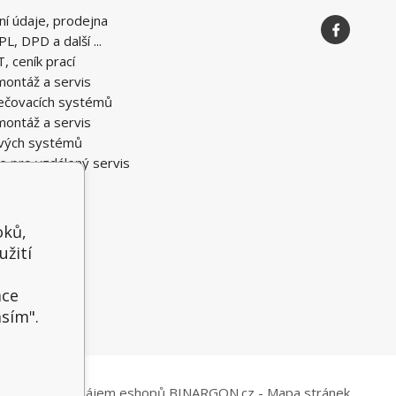
ní údaje, prodejna
PL, DPD a další ...
T, ceník prací
montáž a servis
ečovacích systémů
montáž a servis
vých systémů
e pro vzdálený servis
oků,
užití
t
ace
asím".
Tvorba a pronájem eshopů
BINARGON.cz
-
Mapa stránek