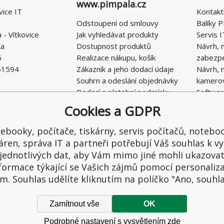
www.pimpala.cz
vice IT
Kontakt
Odstoupení od smlouvy
Balíky P
- Vítkovice
Jak vyhledávat produkty
Servis I
ka
Dostupnost produktů
Návrh, 
6
Realizace nákupu, košík
zabezp
51594
Zákazník a jeho dodací údaje
Návrh, 
Souhrn a odeslání objednávky
kamero
Dodací a platební podmínky
Softwar
Obchodní podmínky E-SHOPU
Cookies a GDPR
Ochrana osobních údajů
Řešení nedostatků, reklamace
ebooky, počítače, tiskárny, servis počítačů, notebo
Kontaktní formulář
áren, správa IT a partneři potřebují Váš souhlas k vy
jednotlivých dat, aby Vám mimo jiné mohli ukazova
formace týkající se Vašich zájmů pomocí personaliz
m. Souhlas udělíte kliknutím na políčko "Ano, souhl
Zamítnout vše
OK
Podrobné nastavení s vysvětlením zde
hrazena.