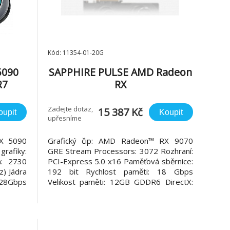
Kód: 11354-01-20G
5090
SAPPHIRE PULSE AMD Radeon
R7
RX
9070/Gaming/OC/12GB/GDDR
6
Zadejte dotaz,
15 387 Kč
oupit
Koupit
upřesníme
X 5090
Grafický čip: AMD Radeon™ RX 9070
afiky:
GRE Stream Processors: 3072 Rozhraní:
a: 2730
PCI-Express 5.0 x16 Paměťová sběrnice:
) Jádra
192 bit Rychlost paměti: 18 Gbps
28Gbps
Velikost paměti: 12GB GDDR6 DirectX:
paměti:
12 Ultimate Takt jádra: *Boost Clock:
512bit
2920Mhz *Game Clock: 2340Mhz
igitální
Maximální počet displejů: 4 Maximální
view: 4
rozlišení: 7680×4320 Porty: *2