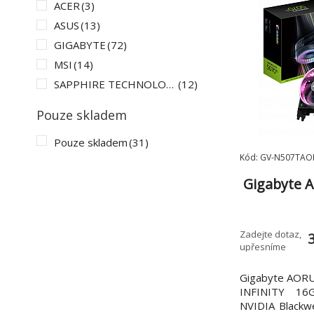
ACER
(3)
ASUS
(13)
GIGABYTE
(72)
MSI
(14)
SAPPHIRE TECHNOLOGY LTD
(12)
Pouze skladem
Pouze skladem
(31)
Kód: GV-N507TAO
Gigabyte 
INFINITY/
Zadejte dotaz,
upřesníme
Gigabyte AORU
INFINITY 16G
NVIDIA Blackwe