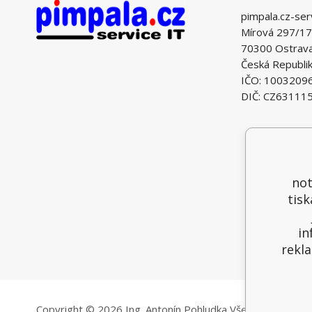
pimpala.cz-ser
Mírová 297/17
70300 Ostrava 
Česká Republi
IČO: 1003209
DIČ: CZ63111
not
tisk
in
rekla
Copyright © 2026 Ing. Antonín Pohludka
Všechna práva vy