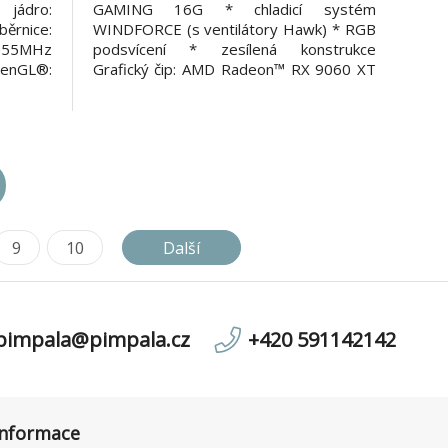
jádro:
GAMING 16G * chladicí systém
ěrnice:
WINDFORCE (s ventilátory Hawk) * RGB
2655MHz
podsvícení * zesílená konstrukce
penGL®:
Grafický čip: AMD Radeon™ RX 9060 XT
 12 API
Stream Processors: 2048 Rozhraní: PCI-
chlost
E 5.0 Paměťová sběrnice: 128 bitů
ti: 512
Rychlost paměti: 20Gb/s Velikost paměti:
lišení:
16GB GDDR6 OpenGL®: 4.6 DirectX: 12
API Takt j
9
10
Další
pimpala@pimpala.cz
+420 591142142
informace