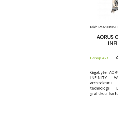
Kód: GV-N5080AO
AORUS G
INF
16G/Gam
E-shop 4 ks
Gigabyte AOR
INFINITY 
architektur
technologii
grafickou ka
*Integrováno 
256bitovým 
*Chladicí
HYPERBURST *