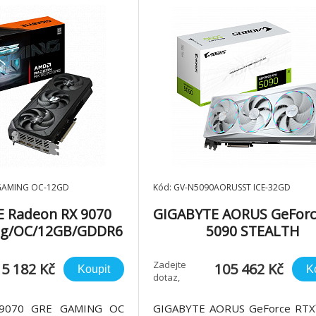
 Halo *Ochranná kovová
Rozměry karty
GAMING OC-12GD
Kód: GV-N5090AORUSST ICE-32GD
 Radeon RX 9070
GIGABYTE AORUS GeForc
ng/OC/12GB/GDDR6
5090 STEALTH
ICE/32GB/GDDR7
Zadejte
15 182 Kč
105 462 Kč
Koupit
K
dotaz,
upřesníme
 9070 GRE GAMING OC
GIGABYTE AORUS GeForce RTX