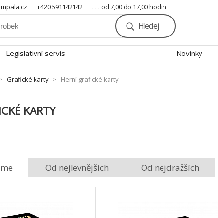
mpala.cz
+420 591142142
. . . od 7,00 do 17,00 hodin
Hledej
Legislativní servis
Novinky
Grafické karty
Herní grafické karty
ICKÉ KARTY
eme
Od nejlevnějších
Od nejdražších