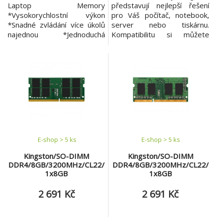
Laptop Memory
představují nejlepší řešení
*Vysokorychlostní výkon
pro Váš počítač, notebook,
*Snadné zvládání více úkolů
server nebo tiskárnu.
najednou *Jednoduchá
Kompatibilitu si můžete
instalace *Snadný upgrade
ověřit v konfigurátoru pamětí
Model: Lexar DDR4 Rozhraní:
na adrese:
260-Pin SODIMM Typ
http://www.kingston.com/us/
paměti: DDR4 Počet modulů
memory/search/Options/
v balení: 1 Určeno pro:
8GB 2Rx8 1G x 64-Bit PC3L-
Laptop Kapacita paměti: 8
12800 CL11 240-Pin
GB Frekvence paměti: 3200
SODIMM * typ paměťového
MHz Podsvícení: ne
modulu pro základní desky:
Časování: CL2
DDR3L (SODIMM) *
E-shop > 5 ks
E-shop > 5 ks
Kingston/SO-DIMM
Kingston/SO-DIMM
DDR4/8GB/3200MHz/CL22/
DDR4/8GB/3200MHz/CL22/
1x8GB
1x8GB
2 691 Kč
2 691 Kč