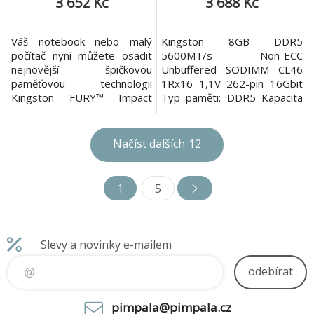
3 652 Kč
3 688 Kč
Váš notebook nebo malý
Kingston 8GB DDR5
počítač nyní můžete osadit
5600MT/s Non-ECC
nejnovější špičkovou
Unbuffered SODIMM CL46
paměťovou technologii
1Rx16 1,1V 262-pin 16Gbit
Kingston FURY™ Impact
Typ paměti: DDR5 Kapacita
DDR5. Sada SODIMM
paměti: 8GB Počet modulů v
certifikovaná pro Intel® XMP
balení: 1x 8GB Rychlost:
3.0 s kapacitou až 64 GB –
5600MT/s Časování: CL46
Načíst dalších
12
paměť Kingston FURY
Napětí: 1,1V Provozní
Impact DDR5 obsahuje
teplota: 0 až 85°C
všechny vylepšené funkce
1
5
DDR5 v tenkém a
kompaktním provedení.
Inovativní technologie
přetaktování Plug N Play
Slevy a novinky e-mailem
odebírat
pimpala@pimpala.cz