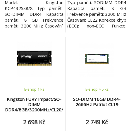
Model: Kingston
Typ paměti: SODIMM DDR4
KCP432SS8/8 Typ paměti:
Kapacita paměti: 8 GB
SO-DIMM DDR4 Kapacita
Frekvence paměti: 3200 MHz
paměti: 8 GB Frekvence
Časování: CL22 Korekce chyb
paměti: 3200 MHz Časování:
(ECC): non-ECC Funkce:
CL22 Korekce chyb (ECC): Ne
*Low-power auto self
Provozní teplota: 0 až 85°C
refresh (LPASR) *PCB:
Napětí: 1,2 V Počet modulů v
Height 1.18” (30.00mm) *I2
balení: 1
serial presence-detect
(SPD): EEPROM *RoHS
Compliant and Halogen-Free
Další specifikace: *260-pin
SODIMM *PC4-3200 *Single-
ra
E-shop 1 ks
E-shop > 5 ks
Kingston FURY Impact/SO-
SO-DIMM 16GB DDR4-
DIMM
2666Hz Patriot CL19
DDR4/8GB/3200MHz/CL20/
1x8GB/Black
2 698 Kč
2 749 Kč