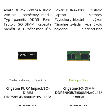
Adata DDR5-5600 SO-DIMM
Lexar DDR4-3200 SODIMM
288-pin - paměťový modul
Laptop Memory
Typ paměti: DDR5 Form
*Vysokorychlostní výkon
Factor: SO-DIMM Kapacita
*Snadné zvládání více úkolů
paměti: 8GB Počet modulů v
najednou *Jednoduchá
balení: 1x 8GB Rychlost:
instalace *Snadný upgrade
5600MT/s Časování: CL46
Model: Lexar DDR4 Rozhraní:
Napětí: 1,1V Provozní
260-Pin SODIMM Typ
teplota: 0°C až 85°C
paměti: DDR4 Počet modulů
v balení: 1 Určeno pro:
Laptop Kapacita paměti: 16
GB Frekvence paměti: 3200
MHz Podsvícení: ne
Časování: CL
Zadejte dotaz, upřesníme
E-shop > 5 ks
Kingston FURY Impact/SO-
Kingston/SO-DIMM
DIMM
DDR5/8GB/5600MHz/CL46/
DDR5/8GB/4800MHz/CL38/
1x8GB
1x8GB/Black