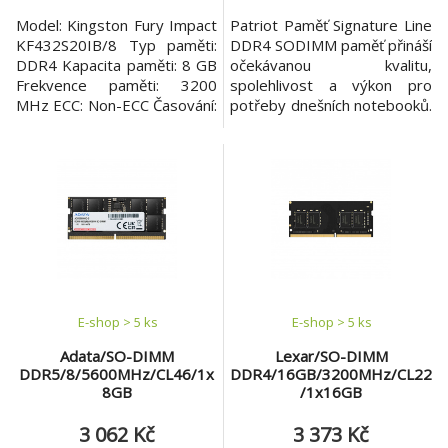
Model: Kingston Fury Impact
Patriot Paměť Signature Line
KF432S20IB/8 Typ paměti:
DDR4 SODIMM paměť přináší
DDR4 Kapacita paměti: 8 GB
očekávanou kvalitu,
Frekvence paměti: 3200
spolehlivost a výkon pro
MHz ECC: Non-ECC Časování:
potřeby dnešních notebooků.
CL20 Počet modulů v balení:
Model: Patriot Signature Line
1 x 8 GB
DDR4 16GB 2666MHz CL19
SODIMM Single Typ paměti:
DDR4 SODIMM (notebook)
Kapacita paměti: 16 GB
Frekvence paměti: 2666 MHz
Časování: 19-19-19-43
Počet modulů v balení:
E-shop > 5 ks
E-shop > 5 ks
Adata/SO-DIMM
Lexar/SO-DIMM
DDR5/8/5600MHz/CL46/1x
DDR4/16GB/3200MHz/CL22
8GB
/1x16GB
3 062 Kč
3 373 Kč