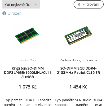
Filtrování
O řazení
E-shop 2 ks
Zadejte dotaz, upřesníme
Kingston/SO-DIMM
SO-DIMM 8GB DDR4-
DDR3L/4GB/1600MHz/CL11
2133MHz Patriot CL15 SR
/1x4GB
1 073 Kč
1 434 Kč
Typ paměti: DDR3L Kapacita
Typ paměti: SO-DIMM DDR4
paměti: 4 GB Frekvence
Kapacita paměti: 8GB