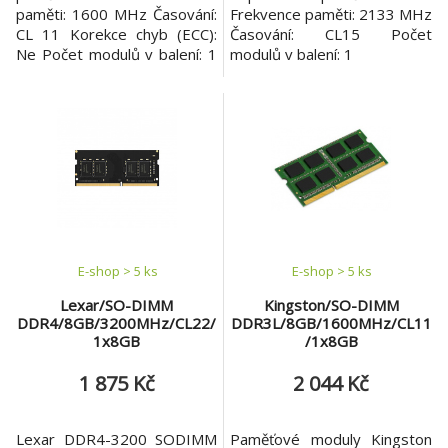
paměti: 1600 MHz Časování:
Frekvence paměti: 2133 MHz
CL 11 Korekce chyb (ECC):
Časování: CL15 Počet
Ne Počet modulů v balení: 1
modulů v balení: 1
x 4 GB
E-shop > 5 ks
E-shop > 5 ks
Lexar/SO-DIMM
Kingston/SO-DIMM
DDR4/8GB/3200MHz/CL22/
DDR3L/8GB/1600MHz/CL11
1x8GB
/1x8GB
1 875 Kč
2 044 Kč
Lexar DDR4-3200 SODIMM
Paměťové moduly Kingston