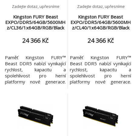
Zadejte dotaz, upřesníme
Zadejte dotaz, upřesníme
Kingston FURY Beast
Kingston FURY Beast
EXPO/DDR5/64GB/5600MH
EXPO/DDR5/64GB/5600MH
z/CL36/1x64GB/RGB/Black
z/CL40/1x64GB/RGB/Black
24 366 Kč
24 366 Kč
Paměť Kingston FURY™
Paměť Kingston FURY™
Beast DDR5 nabízí vynikající
Beast DDR5 nabízí vynikající
rychlost, kapacitu a
rychlost, kapacitu a
spolehlivost pro herní
spolehlivost pro herní
platformy nové generace.
platformy nové generace.
Zvedni výkon svého počítače
Zvedni výkon svého počítače
díky vylepšeným funkcím,
díky vylepšeným funkcím,
jako je On-die ECC, které
jako je On-die ECC, které
zlepšují stabilitu, a dvěma
zlepšují stabilitu, a dvěma
32bitovým podkanálům pro
32bitovým podkanálům pro
zvýšení účinnosti. Kingston
zvýšení účinnosti. Kingston
FURY Beast DDR5 nabízí
FURY Beast DDR5 nabízí
specifikace přetaktování pro
specifikace přetaktování pro