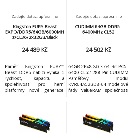
Intel® XM
Intel® XM
Zadejte dotaz, upřesníme
Zadejte dotaz, upřesníme
Kingston FURY Beast
CUDIMM 64GB DDR5-
EXPO/DDR5/64GB/6000MH
6400MHz CL52
z/CL36/2x32GB/Black
24 489 Kč
24 502 Kč
Paměť Kingston FURY™
64GB 2Rx8 8G x 64-Bit PC5-
Beast DDR5 nabízí vynikající
6400 CL52 288-Pin CUDIMM
rychlost, kapacitu a
Paměťový modul
spolehlivost pro herní
KVR64A52BD8-64 modelové
platformy nové generace.
řady ValueRAM společnosti
Zvedni výkon svého počítače
Kingston, který je založen na
díky vylepšeným funkcím,
čtyřech 1G x 16bitových
jako je On-die ECC, které
komponentách FBGA a
zlepšují stabilitu, a dvěma
jednom taktovacím ovladači
32bitovým podkanálům pro
(CKD) DDR5-6400 CL52
zvýšení účinnosti. Kingston
taktovaných bez vyrovnávací
FURY Beast DDR5 nabízí
paměti (CUDIMM), 1Rx16.