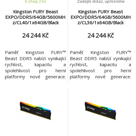
E-shop 2 ks
Zadejte dotaz, upřesníme
Kingston FURY Beast
Kingston FURY Beast
EXPO/DDR5/64GB/5600MH
EXPO/DDR5/64GB/5600MH
z/CL40/1x64GB/Black
z/CL36/1x64GB/Black
24 244 Kč
24 244 Kč
Paměť Kingston FURY™
Paměť Kingston FURY™
Beast DDR5 nabízí vynikající
Beast DDR5 nabízí vynikající
rychlost, kapacitu a
rychlost, kapacitu a
spolehlivost pro herní
spolehlivost pro herní
platformy nové generace.
platformy nové generace.
Zvedni výkon svého počítače
Zvedni výkon svého počítače
díky vylepšeným funkcím,
díky vylepšeným funkcím,
jako je On-die ECC, které
jako je On-die ECC, které
zlepšují stabilitu, a dvěma
zlepšují stabilitu, a dvěma
32bitovým podkanálům pro
32bitovým podkanálům pro
zvýšení účinnosti. Kingston
zvýšení účinnosti. Kingston
FURY Beast DDR5 nabízí
FURY Beast DDR5 nabízí
specifikace přetaktování pro
specifikace přetaktování pro
Intel® XM
Intel® XM