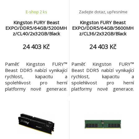
Intel® XM
Intel® XM
E-shop 2 ks
Zadejte dotaz, upřesníme
Kingston FURY Beast
Kingston FURY Beast
EXPO/DDR5/64GB/5200MH
EXPO/DDR5/64GB/5600MH
z/CL40/2x32GB/Black
z/CL36/2x32GB/Black
24 403 Kč
24 403 Kč
Paměť Kingston FURY™
Paměť Kingston FURY™
Beast DDR5 nabízí vynikající
Beast DDR5 nabízí vynikající
rychlost, kapacitu a
rychlost, kapacitu a
spolehlivost pro herní
spolehlivost pro herní
platformy nové generace.
platformy nové generace.
Zvedni výkon svého počítače
Zvedni výkon svého počítače
díky vylepšeným funkcím,
díky vylepšeným funkcím,
jako je On-die ECC, které
jako je On-die ECC, které
zlepšují stabilitu, a dvěma
zlepšují stabilitu, a dvěma
32bitovým podkanálům pro
32bitovým podkanálům pro
zvýšení účinnosti. Kingston
zvýšení účinnosti. Kingston
FURY Beast DDR5 nabízí
FURY Beast DDR5 nabízí
specifikace přetaktování pro
specifikace přetaktování pro