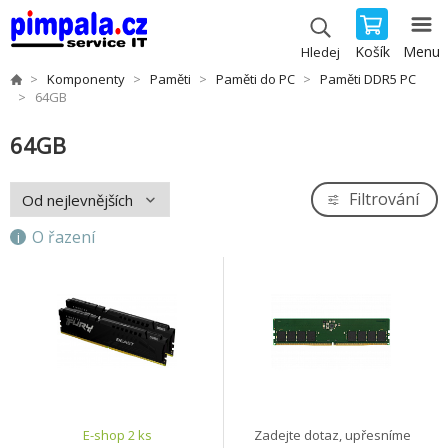
Košík
Menu
Hledej
Komponenty
Paměti
Paměti do PC
Paměti DDR5 PC
64GB
64GB
Filtrování
O řazení
E-shop 2 ks
Zadejte dotaz, upřesníme