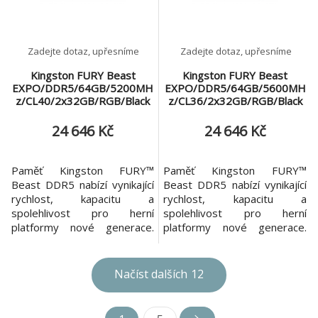
specifikace přetaktování pro
SPD je naprogramován podle
Intel® XM
časování DDR5-6400 s
Zadejte dotaz, upřesníme
Zadejte dotaz, upřesníme
Kingston FURY Beast
Kingston FURY Beast
EXPO/DDR5/64GB/5200MH
EXPO/DDR5/64GB/5600MH
z/CL40/2x32GB/RGB/Black
z/CL36/2x32GB/RGB/Black
24 646 Kč
24 646 Kč
Paměť Kingston FURY™
Paměť Kingston FURY™
Beast DDR5 nabízí vynikající
Beast DDR5 nabízí vynikající
rychlost, kapacitu a
rychlost, kapacitu a
spolehlivost pro herní
spolehlivost pro herní
platformy nové generace.
platformy nové generace.
Zvedni výkon svého počítače
Zvedni výkon svého počítače
díky vylepšeným funkcím,
díky vylepšeným funkcím,
jako je On-die ECC, které
jako je On-die ECC, které
Načíst dalších
12
zlepšují stabilitu, a dvěma
zlepšují stabilitu, a dvěma
32bitovým podkanálům pro
32bitovým podkanálům pro
zvýšení účinnosti. Kingston
zvýšení účinnosti. Kingston