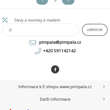
1
5
FURY Beast DDR5 nabízí
FURY Beast DDR5 nabízí
specifikace přetaktování pro
specifikace přetaktování pro
Intel® XM
Intel® XM
Slevy a novinky e-mailem
odebírat
pimpala@pimpala.cz
+420 591142142
Informace k E-shopu www.pimpala.cz
Další informace