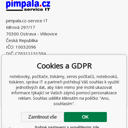
pimpala.cz-service IT
Mírová 297/17
70300 Ostrava - Vítkovice
Česká Republika
IČO: 10032096
DIČ: CZ6311151594
Cookies a GDPR
notebooky, počítače, tiskárny, servis počítačů, notebooků,
tiskáren, správa IT a partneři potřebují Váš souhlas k využití
jednotlivých dat, aby Vám mimo jiné mohli ukazovat
informace týkající se Vašich zájmů pomocí personalizace
reklam. Souhlas udělíte kliknutím na políčko "Ano,
souhlasím".
Copyright © 2026 Ing. Antonín Pohludka
Zamítnout vše
OK
Všechna práva vyhrazena.
Podrobné nastavení s vysvětlením zde