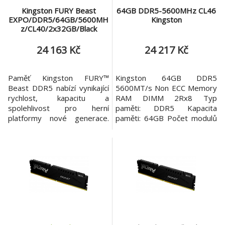
Kingston FURY Beast
64GB DDR5-5600MHz CL46
EXPO/DDR5/64GB/5600MH
Kingston
z/CL40/2x32GB/Black
24 163 Kč
24 217 Kč
Paměť Kingston FURY™
Kingston 64GB DDR5
Beast DDR5 nabízí vynikající
5600MT/s Non ECC Memory
rychlost, kapacitu a
RAM DIMM 2Rx8 Typ
spolehlivost pro herní
paměti: DDR5 Kapacita
platformy nové generace.
paměti: 64GB Počet modulů
Zvedni výkon svého počítače
v balení: 1x 64GB Rychlost:
díky vylepšeným funkcím,
5600MT/s Časování: CL46
jako je On-die ECC, které
Rozložení čipů: 2Rx8
zlepšují stabilitu, a dvěma
Podsvícení: ne Napětí: 1,1V
32bitovým podkanálům pro
Provozní teplota: 0 až 85°C
zvýšení účinnosti. Kingston
Rozměry: 133,35×31,25mm
FURY Beast DDR5 nabízí
specifikace přetaktování pro
Intel® XM