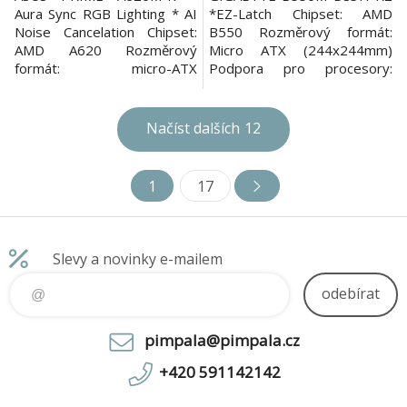
Aura Sync RGB Lighting * AI
*EZ-Latch Chipset: AMD
Noise Cancelation Chipset:
B550 Rozměrový formát:
AMD A620 Rozměrový
Micro ATX (244x244mm)
formát: micro-ATX
Podpora pro procesory:
(226x221mm) Podpora pro
AMD Ryzen™ 5000
procesory: AMD Ryzen™
Series/Ryzen™ 5000 G-
řady 7000 Patice procesoru:
Series/Ryzen™ 4000 G-
Načíst dalších
12
AM5 Paměť: * 2x DIMM, max.
Series/Ryzen™ 4000
96GB, DDR5 6400+
Series//Ryzen™ 3000 G-
(OC)/6200(OC)/6000(OC)/58
Series a Ryzen™ 3000 Series
1
17
00(OC)/5600(OC)/5400(OC)/
Patice procesoru: AM4
5200/5000/4800, bez ECC,
Paměť: *4x DIMM patice
bez vyrovnávac
podporující až 128GB, DDR4
473
Slevy a novinky e-mailem
odebírat
pimpala@pimpala.cz
+420 591142142