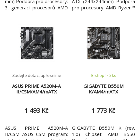
mm) Podpora pro procesory:
ATX (244x244mm) Podpora
3. generaci procesorů AMD
pro procesory: AMD Ryzen™
Ryzen™ / 3. generaci
5000 Series/Ryzen™ 5000
procesorů AMD Ryzen™ s
G-Series/Ryzen™ 4000 G-
grafickým adaptérem
Series a Ryzen™ 3000 Series
Radeon™ Patice procesoru:
a Ryzen™ 3000 G-Series
AM4 Pozice na paměti: 2x
Patice procesoru: AM4
DDR4 DIMM Podpora pro
Paměť: * 4x DIMM patice
paměti: *3. generace
podporující až 128GB, DDR4
procesorů AMD Ryzen™:
4733(OC)/4600(OC)/4400(O
Support for DDR4 5000(O.
C)/42
Zadejte dotaz, upřesníme
E-shop > 5 ks
ASUS PRIME A520M-A
GIGABYTE B550M
II/CSM/AM4/mATX
K/AM4/mATX
1 493 Kč
1 773 Kč
ASUS PRIME A520M-A
GIGABYTE B550M K (rev.
II/CSM ASUS CSM program:
1.0) Chipset: AMD B550