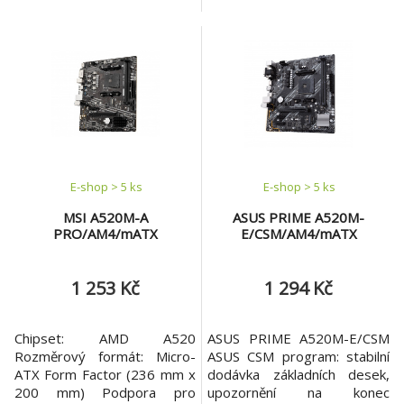
5000 Series/Ryzen™ 5000
řady 5000/5000 G/4000
G-Series/Ryzen™ 4000 G-
G/3000/3000 G Patice
Series a Ryzen™ 3000 Series
procesoru: AM4 Paměť: * 2x
Patice procesoru: AM4
DIMM, max. 64GB, DDR4
Paměť: * 2x DIMM patice
5100(OC)/4866(OC)/4666(O
podporující až 64GB, DDR4
C)/4600(OC)/4466(OC)/4400
5100(OC)/4800(OC)/4600(O
(OC)/4333(OC)/4266(OC)/42
C)/4400(OC)/4266(OC)/413
00(OC)/4133(OC)/4000(OC)/
3(OC)/4
3866(OC)/3733(OC)/3600(O
C
E-shop > 5 ks
E-shop > 5 ks
MSI A520M-A
ASUS PRIME A520M-
PRO/AM4/mATX
E/CSM/AM4/mATX
1 253 Kč
1 294 Kč
Chipset: AMD A520
ASUS PRIME A520M-E/CSM
Rozměrový formát: Micro-
ASUS CSM program: stabilní
ATX Form Factor (236 mm x
dodávka základních desek,
200 mm) Podpora pro
upozornění na konec