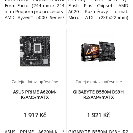
Form Factor (244 mm x 244
Flash Plus Chipset: AMD
mm) Podpora pro procesory:
A620 Rozměrový formát:
AMD Ryzen™ 5000 Series/
Micro ATX (230x225mm)
4000 G-Series/ 3000 Series
Podpora pro procesory:
Desktop Processors Patice
AMD Ryzen™ řady 7000
procesoru: AM4 Pozice na
Patice procesoru: AM5
paměti: 4x DDR4 DIMM
Paměť: * 2x DIMM patice
Podpora pro paměti:
podporující až 96GB
*4800(OC)/4600(OC)/4466(
(kapacita 48GB single
OC)/4400(OC)/4266(OC)/41
DIMM), DDR5
33(OC)/4000(OC)/3866(OC)/
6400(OC)/6200(OC)/6000(O
3733(OC)/3600
C)/5600(OC)/5200/4800/44
00 MT/s * dvou
Zadejte dotaz, upřesníme
Zadejte dotaz, upřesníme
ASUS PRIME A620M-
GIGABYTE B550M DS3H
K/AM5/mATX
R2/AM4/mATX
1 917 Kč
1 921 Kč
ASUS PRIME A620M-K *
GIGABYTE B550M DS3H R2