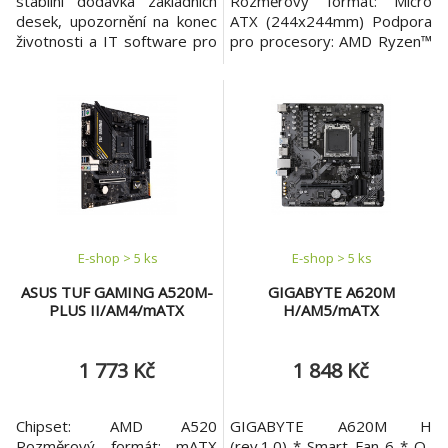
stabilní dodávka základních
Rozměrový formát: Micro
desek, upozornění na konec
ATX (244x244mm) Podpora
životnosti a IT software pro
pro procesory: AMD Ryzen™
firemní základní desky
5000 Series/Ryzen™ 5000
Chipset: AMD A520
G-Series/Ryzen™ 4000 G-
Rozměrový formát:
Series a Ryzen™ 3000 Series
microATX 244x244mm
Patice procesoru: AM4
Podpora pro procesory:
Paměť: * 4x DIMM patice
AMD Ryzen™ řady
podporující až 128GB, DDR4
5000/5000 G/4000 G/3000
4733(OC)/4600(OC)/4400(O
Patice procesoru: AM4
C)/4266(OC)/4133(OC)/4000
Paměť: * 4x DIMM, max.
(OC)/3
128GB, D
E-shop > 5 ks
E-shop > 5 ks
ASUS TUF GAMING A520M-
GIGABYTE A620M
PLUS II/AM4/mATX
H/AM5/mATX
1 773 Kč
1 848 Kč
Chipset: AMD A520
GIGABYTE A620M H
Rozměrový formát: mATX
(rev.1.0) * Smart Fan 6 * Q-