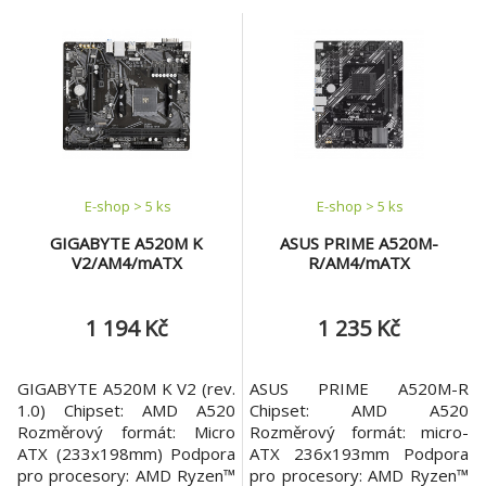
E-shop > 5 ks
E-shop > 5 ks
GIGABYTE A520M K
ASUS PRIME A520M-
V2/AM4/mATX
R/AM4/mATX
1 194 Kč
1 235 Kč
GIGABYTE A520M K V2 (rev.
ASUS PRIME A520M-R
1.0) Chipset: AMD A520
Chipset: AMD A520
Rozměrový formát: Micro
Rozměrový formát: micro-
ATX (233x198mm) Podpora
ATX 236x193mm Podpora
pro procesory: AMD Ryzen™
pro procesory: AMD Ryzen™