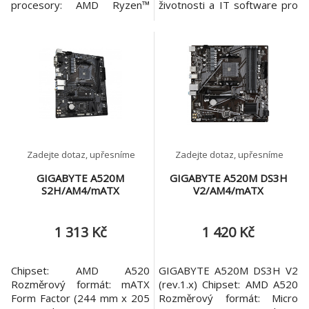
procesory: AMD Ryzen™
životnosti a IT software pro
5000 & 3000 Series desktop
firemní základní desky
processors (not compatible
Chipset: AMD A520
with AMD Ryzen™ 5 3400G
Rozměrový formát: mATX
& Ryzen™ 3 3200G) and
226x241mm Podpora pro
AMD Ryzen™ 4000 G-Series
procesory: AMD Ryzen™
desktop processors Patice
řady 5000/5000 G/4000
procesoru: AM4 Pozice na
G/3000/3000 G Patice
paměti: 2x DDR4 DIMM
procesoru: AM4 Paměť: * 2x
Podpora pro paměti:
DIMM, max. 64GB, DD
Zadejte dotaz, upřesníme
Zadejte dotaz, upřesníme
GIGABYTE A520M
GIGABYTE A520M DS3H
S2H/AM4/mATX
V2/AM4/mATX
1 313 Kč
1 420 Kč
Chipset: AMD A520
GIGABYTE A520M DS3H V2
Rozměrový formát: mATX
(rev.1.x) Chipset: AMD A520
Form Factor (244 mm x 205
Rozměrový formát: Micro