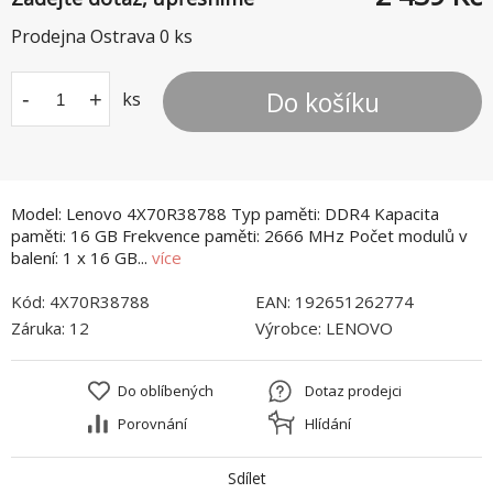
Prodejna Ostrava
0
ks
Do košíku
-
+
ks
Model: Lenovo 4X70R38788 Typ paměti: DDR4 Kapacita
paměti: 16 GB Frekvence paměti: 2666 MHz Počet modulů v
balení: 1 x 16 GB...
více
Kód:
4X70R38788
EAN:
192651262774
Záruka:
12
Výrobce:
LENOVO
Do oblíbených
Dotaz prodejci
Porovnání
Hlídání
Sdílet