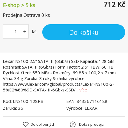
712
Kč
E-shop > 5 ks
Prodejna Ostrava
0
ks
Do košíku
-
+
ks
Lexar NS100 2.5” SATA III (6Gb/s) SSD Kapacita: 128 GB
Rozhraní: SATA III (6Gb/s) Form Factor: 2.5” TBW: 60 TB
Rychlost čtení: 550 MB/s Rozměry: 69,85 x 100,2 x 7 mm
Váha: 34 g Záruka: 3 roky Stránka výrobce:
https://www.lexar.com/global/products/Lexar-NS100-2-
5%E2%80%9D-SATA-III-6Gb-s-SSD/...
více
Kód:
LNS100-128RB
EAN:
843367116188
Záruka:
36
Výrobce:
LEXAR
Do oblíbených
Dotaz prodejci