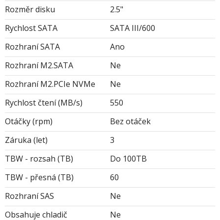
Rozměr disku
2.5"
Rychlost SATA
SATA III/600
Rozhraní SATA
Ano
Rozhraní M2.SATA
Ne
Rozhraní M2.PCIe NVMe
Ne
Rychlost čtení (MB/s)
550
Otáčky (rpm)
Bez otáček
Záruka (let)
3
TBW - rozsah (TB)
Do 100TB
TBW - přesná (TB)
60
Rozhraní SAS
Ne
Obsahuje chladič
Ne