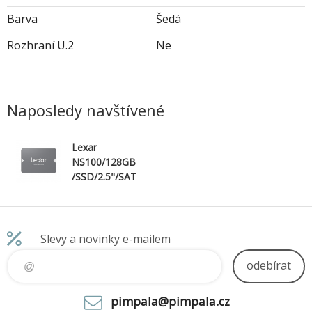
Barva
Šedá
Rozhraní U.2
Ne
Naposledy navštívené
Lexar
NS100/128GB
/SSD/2.5"/SAT
A/Šedá/3R
Slevy a novinky e-mailem
odebírat
pimpala@pimpala.cz