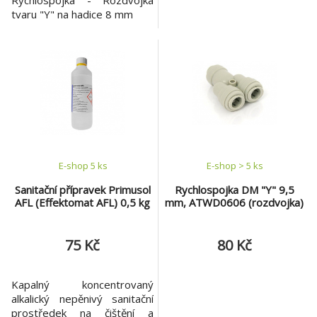
Rychlospojka - Rozdvojka
tvaru "Y" na hadice 8 mm
E-shop 5 ks
E-shop > 5 ks
Sanitační přípravek Primusol
Rychlospojka DM "Y" 9,5
AFL (Effektomat AFL) 0,5 kg
mm, ATWD0606 (rozdvojka)
75 Kč
80 Kč
Kapalný koncentrovaný
alkalický nepěnivý sanitační
prostředek na čištění a