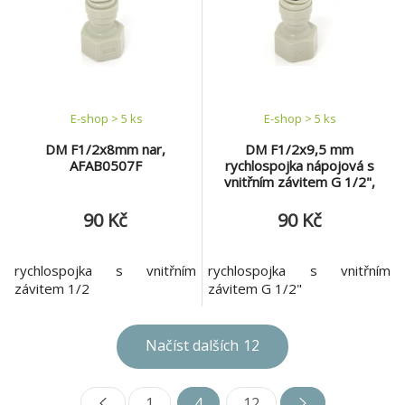
E-shop > 5 ks
E-shop > 5 ks
DM F1/2x8mm nar,
DM F1/2x9,5 mm
AFAB0507F
rychlospojka nápojová s
vnitřním závitem G 1/2",
AFAB0607F
90 Kč
90 Kč
rychlospojka s vnitřním
rychlospojka s vnitřním
závitem 1/2
závitem G 1/2"
Načíst dalších
12
1
4
12