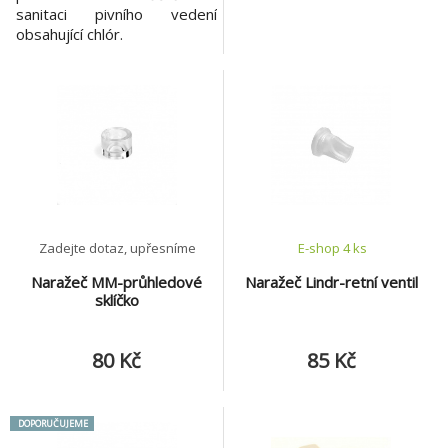
sanitaci pivního vedení
obsahující chlór.
Zadejte dotaz, upřesníme
E-shop 4 ks
Naražeč MM-průhledové
Naražeč Lindr-retní ventil
sklíčko
80 Kč
85 Kč
DOPORUČUJEME