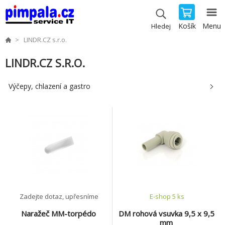
Košík
Menu
Hledej
LINDR.CZ s.r.o.
LINDR.CZ S.R.O.
Výčepy, chlazení a gastro
Zadejte dotaz, upřesníme
E-shop 5 ks
Naražeč MM-torpédo
DM rohová vsuvka 9,5 x 9,5
mm