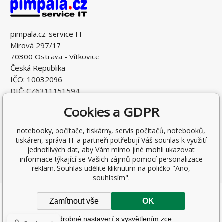
pimpala.cz-service IT
Mírová 297/17
70300 Ostrava - Vítkovice
Česká Republika
IČO: 10032096
DIČ: CZ6311151594
Cookies a GDPR
notebooky, počítače, tiskárny, servis počítačů, notebooků,
tiskáren, správa IT a partneři potřebují Váš souhlas k využití
jednotlivých dat, aby Vám mimo jiné mohli ukazovat
informace týkající se Vašich zájmů pomocí personalizace
reklam. Souhlas udělíte kliknutím na políčko "Ano,
souhlasím".
Copyright © 2026 Ing. Antonín Pohludka
Zamítnout vše
OK
Všechna práva vyhrazena.
Podrobné nastavení s vysvětlením zde