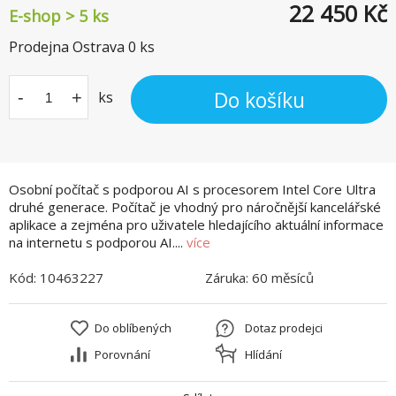
22 450
Kč
E-shop > 5 ks
Prodejna Ostrava
0
ks
Do košíku
-
+
ks
Osobní počítač s podporou AI s procesorem Intel Core Ultra
druhé generace. Počítač je vhodný pro náročnější kancelářské
aplikace a zejména pro uživatele hledajícího aktuální informace
na internetu s podporou AI....
více
Kód:
10463227
Záruka:
60 měsíců
Do oblíbených
Dotaz prodejci
Porovnání
Hlídání