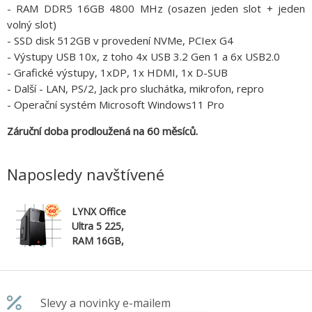
- RAM DDR5 16GB 4800 MHz (osazen jeden slot + jeden
volný slot)
- SSD disk 512GB v provedení NVMe, PCIex G4
- Výstupy USB 10x, z toho 4x USB 3.2 Gen 1 a 6x USB2.0
- Grafické výstupy, 1xDP, 1x HDMI, 1x D-SUB
- Další - LAN, PS/2, Jack pro sluchátka, mikrofon, repro
- Operační systém Microsoft Windows11 Pro
Záruční doba prodloužená na 60 měsíců.
Naposledy navštívené
LYNX Office
Ultra 5 225,
RAM 16GB,
Disk 512G
SSD NVMe,
OS W11P -
záruka 60
Slevy a novinky e-mailem