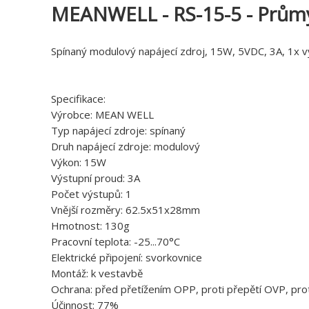
MEANWELL - RS-15-5 - Průmy
Spínaný modulový napájecí zdroj, 15W, 5VDC, 3A, 1x 
Specifikace:
Výrobce: MEAN WELL
Typ napájecí zdroje: spínaný
Druh napájecí zdroje: modulový
Výkon: 15W
Výstupní proud: 3A
Počet výstupů: 1
Vnější rozměry: 62.5x51x28mm
Hmotnost: 130g
Pracovní teplota: -25...70°C
Elektrické připojení: svorkovnice
Montáž: k vestavbě
Ochrana: před přetížením OPP, proti přepětí OVP, pro
Účinnost: 77%