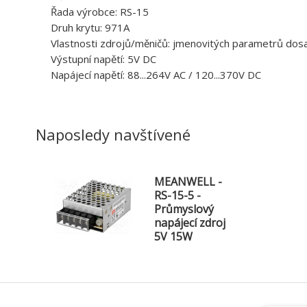
Řada výrobce: RS-15
Druh krytu: 971A
Vlastnosti zdrojů/měničů: jmenovitých parametrů dosa
Výstupní napětí: 5V DC
Napájecí napětí: 88...264V AC / 120...370V DC
Naposledy navštívené
MEANWELL -
RS-15-5 -
Průmyslový
napájecí zdroj
5V 15W