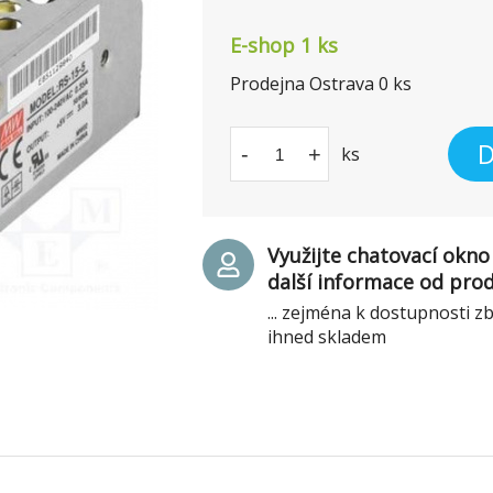
E-shop 1 ks
Prodejna Ostrava
0
ks
D
-
+
ks
Využijte chatovací okno 
další informace od pro
... zejména k dostupnosti z
ihned skladem