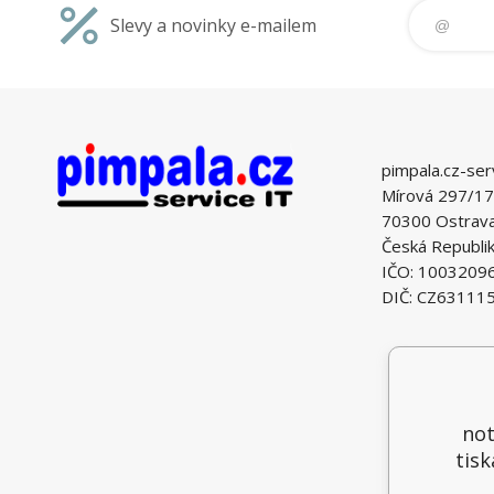
Slevy a novinky e-mailem
pimpala.cz-ser
Mírová 297/17
70300 Ostrava 
Česká Republi
IČO: 1003209
DIČ: CZ63111
not
tisk