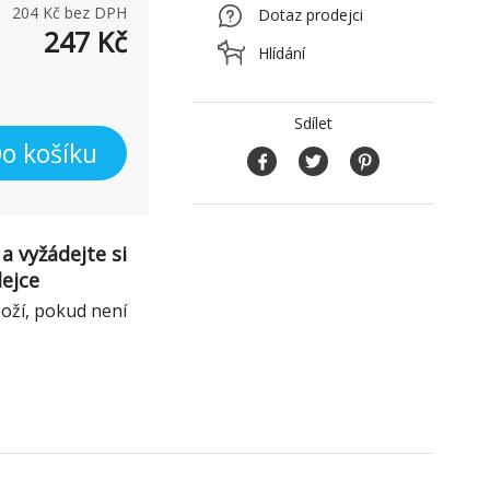
204
Kč bez DPH
Dotaz prodejci
247
Kč
Hlídání
Sdílet
o košíku
a vyžádejte si
dejce
boží, pokud není