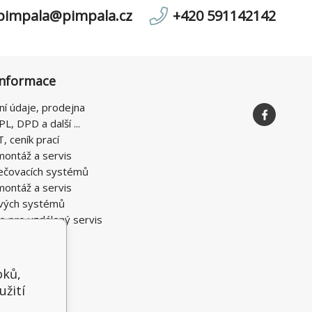
pimpala@pimpala.cz
+420 591142142
informace
ní údaje, prodejna
PL, DPD a další ...
T, ceník prací
montáž a servis
ečovacích systémů
montáž a servis
vých systémů
e pro vzdálený servis
oků,
užití
t