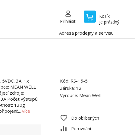
Košík
Přihlásit
je prázdný
Adresa prodejny a servisu
, 5VDC, 3A, 1x
Kód:
RS-15-5
ýrobce: MEAN WELL
Záruka:
12
jecí zdroje:
Výrobce:
Mean Well
 3A Počet výstupů:
tnost: 130g
řipojení:...
více
Do oblíbených
Porovnání