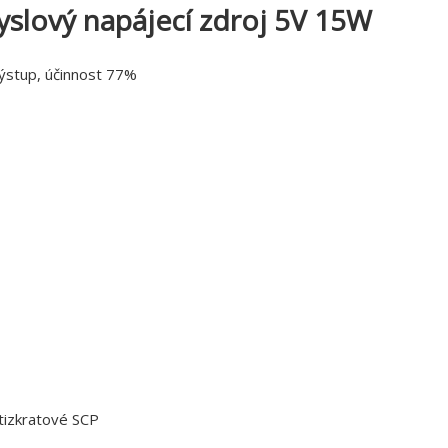
slový napájecí zdroj 5V 15W
výstup, účinnost 77%
tizkratové SCP