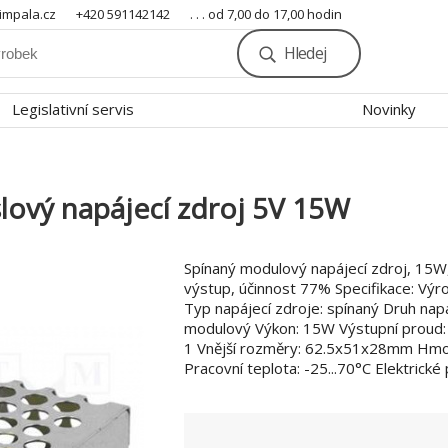
mpala.cz
+420 591142142
. . . od 7,00 do 17,00 hodin
Hledej
Legislativní servis
Novinky
ový napájecí zdroj 5V 15W
Spínaný modulový napájecí zdroj, 15W
výstup, účinnost 77% Specifikace: V
Typ napájecí zdroje: spínaný Druh napá
modulový Výkon: 15W Výstupní proud:
1 Vnější rozměry: 62.5x51x28mm Hmo
Pracovní teplota: -25...70°C Elektrické p