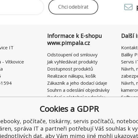
Chci
odebírat
Informace k E-shopu
Další 
www.pimpala.cz
vice IT
Kontakt
Odstoupení od smlouvy
Balíky P
- Vítkovice
Jak vyhledávat produkty
Servis I
ka
Dostupnost produktů
Návrh, 
6
Realizace nákupu, košík
zabezp
51594
Zákazník a jeho dodací údaje
Návrh, 
Souhrn a odeslání objednávky
kamero
Dodací a platební podmínky
Softwar
Obchodní podmínky E-SHOPU
Cookies a GDPR
Ochrana osobních údajů
Řešení nedostatků, reklamace
ebooky, počítače, tiskárny, servis počítačů, notebo
Kontaktní formulář
áren, správa IT a partneři potřebují Váš souhlas k vy
jednotlivých dat, aby Vám mimo jiné mohli ukazova