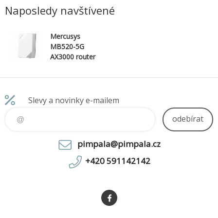
Naposledy navštívené
Mercusys
MB520-5G
AX3000 router
5G modem
Slevy a novinky e-mailem
odebírat
pimpala@pimpala.cz
+420 591142142