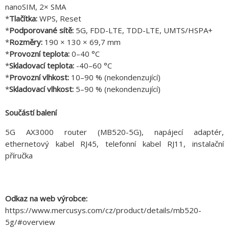
nanoSIM, 2× SMA
*
Tlačítka:
WPS, Reset
*
Podporované sítě:
5G, FDD-LTE, TDD-LTE, UMTS/HSPA+
*
Rozměry:
190 × 130 × 69,7 mm
*
Provozní teplota:
0–40 °C
*
Skladovací teplota:
-40–60 °C
*
Provozní vlhkost:
10–90 % (nekondenzující)
*
Skladovací vlhkost:
5–90 % (nekondenzující)
Součástí balení
5G AX3000 router (MB520-5G), napájecí adaptér,
ethernetový kabel RJ45, telefonní kabel RJ11, instalační
příručka
Odkaz na web výrobce:
https://www.mercusys.com/cz/product/details/mb520-
5g/#overview