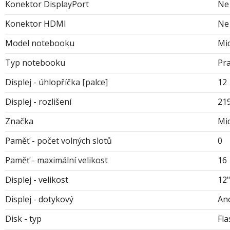
Konektor DisplayPort
Ne
Konektor HDMI
Ne
Model notebooku
Mic
Typ notebooku
Pr
Displej - úhlopříčka [palce]
12
Displej - rozlišení
21
Značka
Mi
Paměť - počet volných slotů
0
Paměť - maximální velikost
16
Displej - velikost
12"
Displej - dotykový
An
Disk - typ
Fla