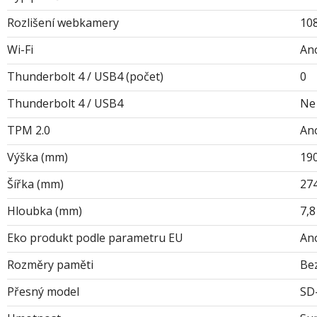
Rozlišení webkamery
10
Wi-Fi
An
Thunderbolt 4 / USB4 (počet)
0
Thunderbolt 4 / USB4
Ne
TPM 2.0
An
Výška (mm)
19
Šířka (mm)
27
Hloubka (mm)
7,8
Eko produkt podle parametru EU
An
Rozměry paměti
Bez
Přesný model
SD-