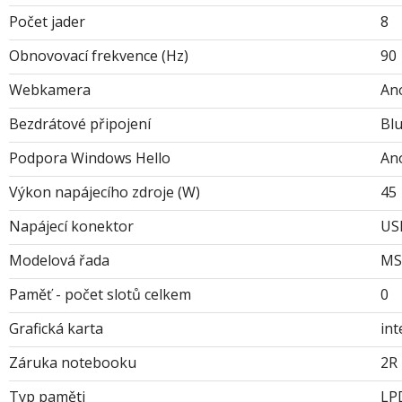
Počet jader
8
Obnovovací frekvence (Hz)
90
Webkamera
An
Bezdrátové připojení
Bl
Podpora Windows Hello
An
Výkon napájecího zdroje (W)
45
Napájecí konektor
USB
Modelová řada
MS 
Paměť - počet slotů celkem
0
Grafická karta
in
Záruka notebooku
2R
Typ paměti
LP