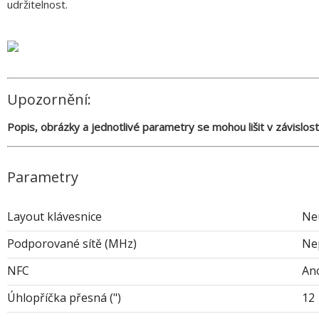
udržitelnost.
Upozornění:
Popis, obrázky a jednotlivé parametry se mohou lišit v závislos
Parametry
Layout klávesnice
Ne
Podporované sítě (MHz)
Ne
NFC
An
Úhlopříčka přesná (")
12