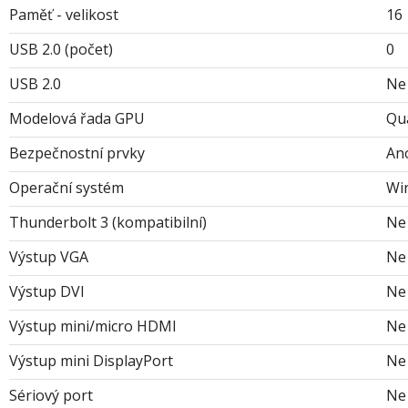
Paměť - velikost
16
USB 2.0 (počet)
0
USB 2.0
Ne
Modelová řada GPU
Qu
Bezpečnostní prvky
An
Operační systém
Wi
Thunderbolt 3 (kompatibilní)
Ne
Výstup VGA
Ne
Výstup DVI
Ne
Výstup mini/micro HDMI
Ne
Výstup mini DisplayPort
Ne
Sériový port
Ne