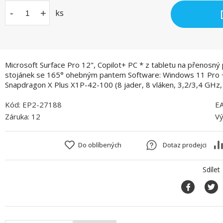
-
+
ks
Microsoft Surface Pro 12", Copilot+ PC * z tabletu na přenosný 
stojánek se 165° ohebným pantem Software: Windows 11 Pro + 
Snapdragon X Plus X1P-42-100 (8 jader, 8 vláken, 3,2/3,4 GHz,
Kód:
EP2-27188
E
Záruka:
12
Vý
Do oblíbených
Dotaz prodejci
Sdílet