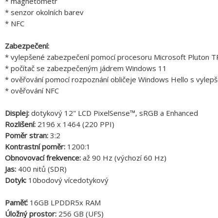
* magnetometr
* senzor okolních barev
* NFC
Zabezpečení:
* vylepšené zabezpečení pomocí procesoru Microsoft Pluton TP
* počítač se zabezpečeným jádrem Windows 11
* ověřování pomocí rozpoznání obličeje Windows Hello s vylep
* ověřování NFC
Displej:
dotykový 12" LCD PixelSense™, sRGB a Enhanced
Rozlišení:
2196 x 1464 (220 PPI)
Poměr stran:
3:2
Kontrastní poměr:
1200:1
Obnovovací frekvence:
až 90 Hz (výchozí 60 Hz)
Jas:
400 nitů (SDR)
Dotyk:
10bodový vícedotykový
Paměť:
16GB LPDDR5x RAM
Úložný prostor:
256 GB (UFS)