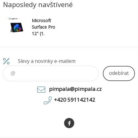
mpatibilní pro nabíjení s širokou řadou
Rozměry [V x D x Š): 110
Naposledy navštívené
Microsoft
Surface Pro
12" (1.
edice)/SD-X
Plus/12"/2196
x1464/T/16GB
/256GB/Adren
Slevy a novinky e-mailem
o/W11P/Platin
um/2R
odebírat
pimpala@pimpala.cz
+420 591142142