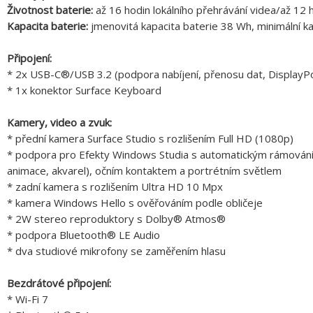
Životnost baterie:
až 16 hodin lokálního přehrávání videa/až 12 h
Kapacita baterie:
jmenovitá kapacita baterie 38 Wh, minimální k
Připojení:
* 2x USB-C®/USB 3.2 (podpora nabíjení, přenosu dat, DisplayPo
* 1x konektor Surface Keyboard
Kamery, video a zvuk:
* přední kamera Surface Studio s rozlišením Full HD (1080p)
* podpora pro Efekty Windows Studia s automatickým rámováním, 
animace, akvarel), očním kontaktem a portrétním světlem
* zadní kamera s rozlišením Ultra HD 10 Mpx
* kamera Windows Hello s ověřováním podle obličeje
* 2W stereo reproduktory s Dolby® Atmos®
* podpora Bluetooth® LE Audio
* dva studiové mikrofony se zaměřením hlasu
Bezdrátové připojení:
* Wi-Fi 7