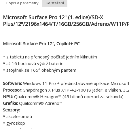
Popis a parametry
Ke stažení
Microsoft Surface Pro 12" (1. edice)/SD-X
Plus/12"/2196x1464/T/16GB/256GB/Adreno/W11P/
Microsoft Surface Pro 12", Copilot+ PC
* z tabletu na přenosný počítač jedním kliknutím
* až 16 hodinová výdrž baterie
* stojánek se 165° ohebným pantem
Software:
Windows 11 Pro + předinstalované aplikace Microsof
Procesor:
Snapdragon X Plus X1P-42-100 (8 jader, 8 vláken, 3
NPU:
Qualcomm® Hexagon™ (45 bilionů operací za sekundu)
Grafika:
Qualcomm® Adreno™
Senzory:
* akcelerometr
* gyroskop