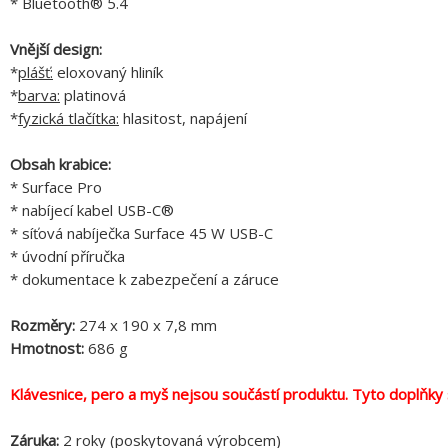
* Bluetooth® 5.4
Vnější design:
*
plášť:
eloxovaný hliník
*
barva:
platinová
*
fyzická tlačítka:
hlasitost, napájení
Obsah krabice:
* Surface Pro
* nabíjecí kabel USB-C®
* síťová nabíječka Surface 45 W USB-C
* úvodní příručka
* dokumentace k zabezpečení a záruce
Rozměry:
274 x 190 x 7,8 mm
Hmotnost:
686 g
Klávesnice, pero a myš nejsou součástí produktu. Tyto doplňky 
Záruka:
2 roky (poskytovaná výrobcem)