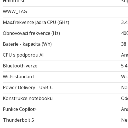
Hmotnost
Sup
WWW_TAG
Max.frekvence jádra CPU (GHz)
3,4
Obnovovací frekvence (Hz)
40
Baterie - kapacita (Wh)
38
CPU s podporou AI
An
Bluetooth verze
5.4
Wi-Fi standard
Wi-
Power Delivery - USB-C
Nap
Konstrukce notebooku
Odd
Funkce Copilot+
An
Thunderbolt 5
Ne