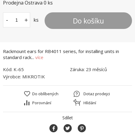
Prodejna Ostrava
0
ks
Do košíku
-
+
ks
Rackmount ears for RB4011 series, for installing units in
standard rack...
více
Kód:
K-65
Záruka:
23 měsíců
Výrobce:
MIKROTIK
Do oblíbených
Dotaz prodejci
Porovnání
Hlídání
Sdílet