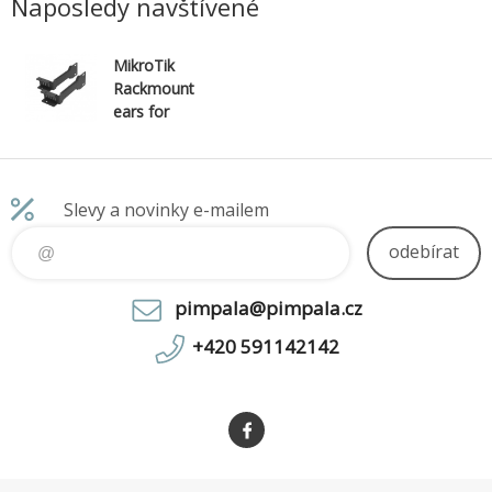
Naposledy navštívené
MikroTik
Rackmount
ears for
RB4011 series
Slevy a novinky e-mailem
odebírat
pimpala@pimpala.cz
+420 591142142