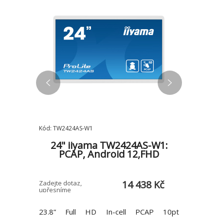
Kód: TW2424AS-W1
Kód: T1732
P24q-
24" iiyama TW2424AS-W1:
17" 
/6ms/Bl
PCAP, Android 12,FHD
PCAP
0 Kč
14 438 Kč
Zadejte dotaz,
E-shop > 5 
upřesníme
ue Light
23.8” Full HD In-cell PCAP 10pt
*Touch t