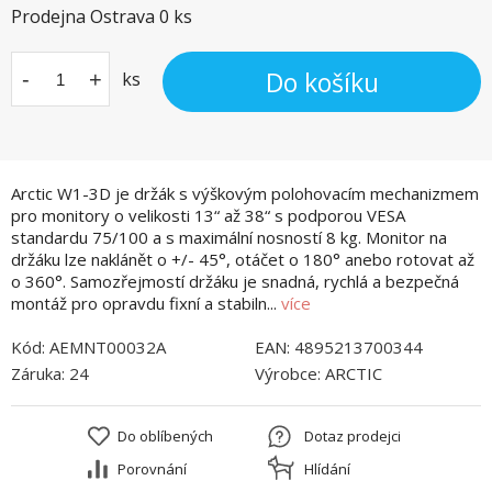
Prodejna Ostrava
0
ks
Do košíku
-
+
ks
Arctic W1-3D je držák s výškovým polohovacím mechanizmem
pro monitory o velikosti 13“ až 38“ s podporou VESA
standardu 75/100 a s maximální nosností 8 kg. Monitor na
držáku lze naklánět o +/- 45°, otáčet o 180° anebo rotovat až
o 360°. Samozřejmostí držáku je snadná, rychlá a bezpečná
montáž pro opravdu fixní a stabiln...
více
Kód:
AEMNT00032A
EAN:
4895213700344
Záruka:
24
Výrobce:
ARCTIC
Do oblíbených
Dotaz prodejci
Porovnání
Hlídání