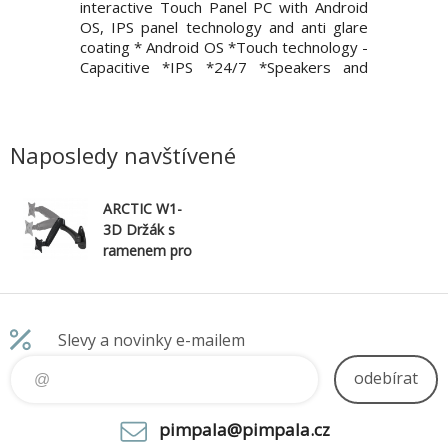
 *Cable
interactive Touch Panel PC with Android
*Scratch 
 In-Plane
OS, IPS panel technology and anti glare
obrazovky
hlopříčka
coating * Android OS *Touch technology -
[palce]: 
60 x 1440
Capacitive *IPS *24/7 *Speakers and
(1.3 mega
.205 mm
headphones Typ obrazovky: IPS
mm Obno
 Hz Poměr
Úhlopříčka [palce]: 23.8", 60.5 cm
Poměr st
i-Glare Jas
Rozlišení: 1920 x 1080 (2 megapixel HD)
cd/m2 wit
 Odez
Rozteč bodu [mm]: 0.2
Naposledy navštívené
ARCTIC W1-
3D Držák s
ramenem pro
uchycení
monitoru
Slevy a novinky e-mailem
odebírat
pimpala@pimpala.cz