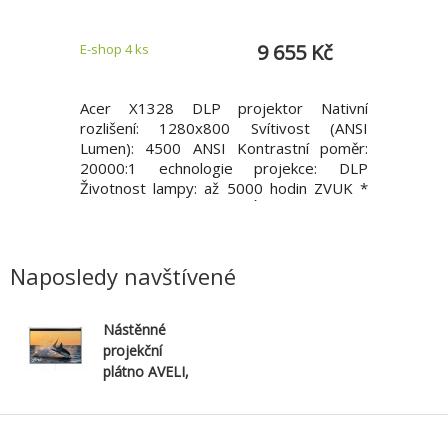
2 Kč
9 655 Kč
E-shop 4 ks
Zadejte do
upřesníme
 projektor
Acer X1328 DLP projektor Nativní
Acer Ver
O-UHD1 do
rozlišení: 1280x800 Svítivost (ANSI
podsvíce
ástí nové
Lumen): 4500 ANSI Kontrastní poměr:
projekc
e vybaven
20000:1 echnologie projekce: DLP
recyklova
zvučením
Životnost lampy: až 5000 hodin ZVUK *
16:9 (4:3
ké údaje
mono 1x 3W VSTUPY/VÝSTUPY * HDMI
1080p (1
systém:
* VGA Hmotnost: 2,8kg Záruka: 2 roky
4K2K (3
ávěrkou s
Acer X1328 Projektor Acer X1328 s
Lumen): 
62 palců s
mimoř
(ECO) Kon
Naposledy navštívené
Nástěnné
projekční
plátno AVELI,
150x113 cm
(4:3) 73"