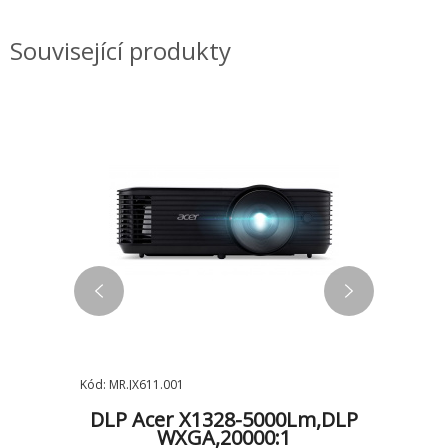
Související produkty
Kód: MR.JX611.001
Kód: MR.JW
0lm/4K
DLP Acer X1328-5000Lm,DLP
WXGA,20000:1
PL253