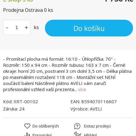
Prodejna Ostrava
0
ks
Do košíku
-
+
ks
- Promítací plocha má formát: 16:10 - Úhlopříčka: 70" -
Rozměr: 150 x 94 cm - Rozměr tubusu: 163 x 7 cm - Černé
okraje: horní 20 cm, postranní 3 cm dolní 3,5 cm - Délka plátna
po maximálním roztažení: 118 cm - Montážní set NENÍ
součástí balení Nástěnné plátno AVELI vám zaručí
profesionální vzhled vaší prezenta...
více
Kód:
XRT-00102
EAN:
8594070116607
Záruka:
24
Výrobce:
AVELI
Do oblíbených
Dotaz prodejci
Porovnání
Hlídání