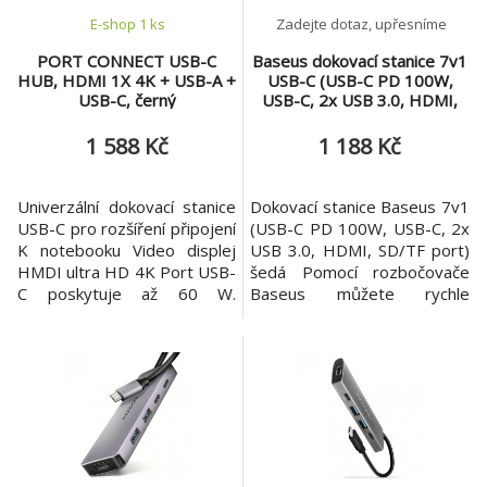
E-shop 1 ks
Zadejte dotaz, upřesníme
PORT CONNECT USB-C
Baseus dokovací stanice 7v1
HUB, HDMI 1X 4K + USB-A +
USB-C (USB-C PD 100W,
USB-C, černý
USB-C, 2x USB 3.0, HDMI,
SD/TF port) šedá
1 588 Kč
1 188 Kč
Univerzální dokovací stanice
Dokovací stanice Baseus 7v1
USB-C pro rozšíření připojení
(USB-C PD 100W, USB-C, 2x
K notebooku Video displej
USB 3.0, HDMI, SD/TF port)
HMDI ultra HD 4K Port USB-
šedá Pomocí rozbočovače
C poskytuje až 60 W.
Baseus můžete rychle
Připojte až 3 periferní
přenášet soubory (500
zařízení: HDMI, USB-A a
MB/s), rychle nabíjet zařízení
USB-C Vysokorychlostní
(PD 100W) nebo zobrazovat
přenos dat USB 3.0 až 5 Gb /
soubory na větší obrazovce v
s PC a Mac kompatibilní
dokonalé kvalitě (4K @30Hz).
Instalace Plug & Play
Příslušenství je vybaveno až
TECHNICKÁ SPECIFIKACE
7 porty, takže se již
USB-C 3.1 napájení až 60 W.
nemusíte starat o nedo