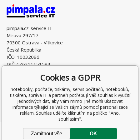
pimpala.cz-service IT
Mírová 297/17
70300 Ostrava - Vítkovice
Česká Republika
IČO: 10032096
DIČ: CZ6311151594
Cookies a GDPR
notebooky, počítače, tiskárny, servis počítačů, notebooků,
tiskáren, správa IT a partneři potřebují Váš souhlas k využití
jednotlivých dat, aby Vám mimo jiné mohli ukazovat
informace týkající se Vašich zájmů pomocí personalizace
reklam. Souhlas udělíte kliknutím na políčko "Ano,
souhlasím".
Copyright © 2026 Ing. Antonín Pohludka
Zamítnout vše
OK