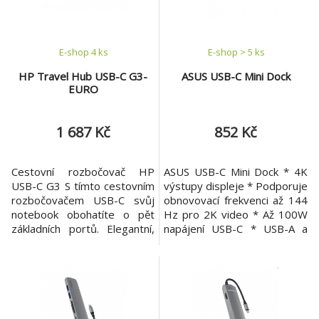
HDR+ s až 12bitovou
Type-C (musí podporovat
barevnou hloubkou a mu
alte
E-shop 4 ks
E-shop > 5 ks
HP Travel Hub USB-C G3-
ASUS USB-C Mini Dock
EURO
1 687 Kč
852 Kč
Cestovní rozbočovač HP
ASUS USB-C Mini Dock * 4K
USB-C G3 S tímto cestovním
výstupy displeje * Podporuje
rozbočovačem USB-C svůj
obnovovací frekvenci až 144
notebook obohatíte o pět
Hz pro 2K video * Až 100W
základních portů. Elegantní,
napájení USB-C * USB-A a
kompaktní a skvěle přenosné
USB-C podporují přenos dat
zařízení nabízí vysokou
rychlostí až 10 Gb/s I/O
užitkovou hodnotu díky
porty * 1x USB 3.2 Gen2
škálovatelnému napájení a
Type-C Upstream port pro
připojení typu Plug and Play
boční port počítače (10 Gbps
s téměř jakoukoli značkou,
/ DP1.4 / výstup: až 85 W) *