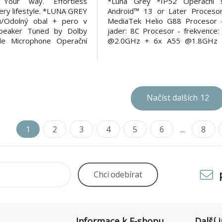
 Your way. Effortless
*Luna Grey *IP52 Operační 
every lifestyle. *LUNA GREY
Android™ 13 or Later Procesor
u/Odolný obal + pero v
MediaTek Helio G88 Procesor 
Speaker Tuned by Dolby
jader: 8C Procesor - frekvence:
le Microphone Operační
@2.0GHz + 6x A55 @1.8GHz G
oid 15 Procesor - typ:
Integrated Arm Mali-G52 M
O G85 Procesor - počet
Chipset: MediaTek SoC Platf
e Procesor - frekvence: 2
[GB]: 4 GB Soldered LPDDR4x 
z + 6 x A55 @
paměť [GB]: 128 GB eMM
Paměťové karty: mi
Načíst dalších
12
1
2
3
4
5
6
...
8
Chci
odebírat
Informace k E-shopu
Další 