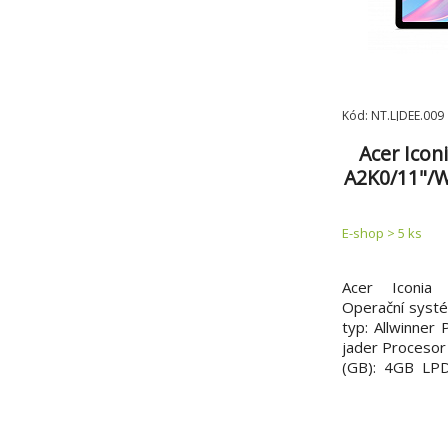
Kód: NT.LJDEE.009
Acer Ico
A2K0/11"/
An15
E-shop > 5 ks
Acer Iconia
Operační systé
typ: Allwinner 
jader Procesor
(GB): 4GB LPD
128GB eMMC Pa
Technologie 
hlavního disple
(px): 1920 x 12