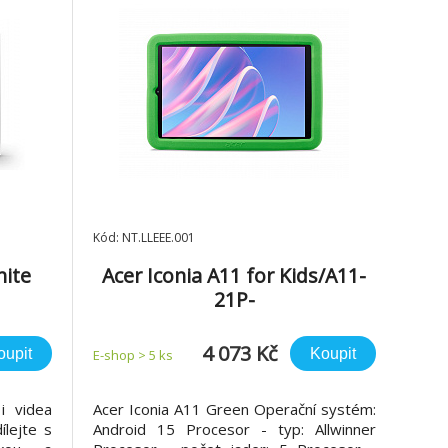
Kód: NT.LLEEE.001
ite
Acer Iconia A11 for Kids/A11-
21P-
A27H/10,9"/1280x800/4GB/128
GB/An15/Zelená
4 073 Kč
oupit
Koupit
E-shop > 5 ks
i videa
Acer Iconia A11 Green Operační systém:
ílejte s
Android 15 Procesor - typ: Allwinner