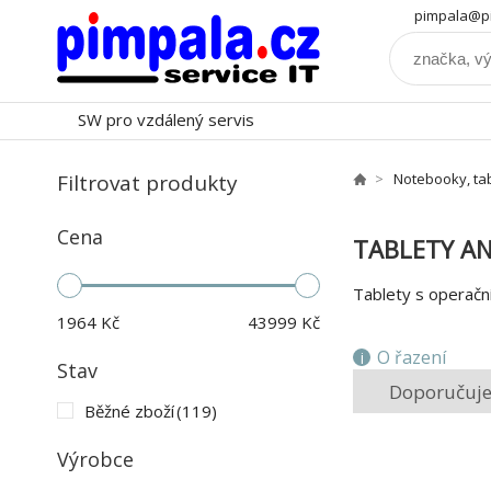
pimpala@pi
SW pro vzdálený servis
Filtrovat produkty
Notebooky, ta
Cena
TABLETY A
Tablety s operač
1964
Kč
43999
Kč
O řazení
Stav
Doporučuj
Běžné zboží
(119)
Výrobce