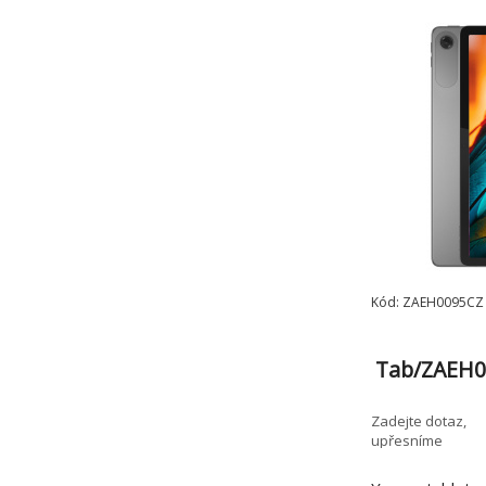
Kód: ZAEH0095CZ
Tab/ZAEH0
A/4GB/64G
Zadejte dotaz,
upřesníme