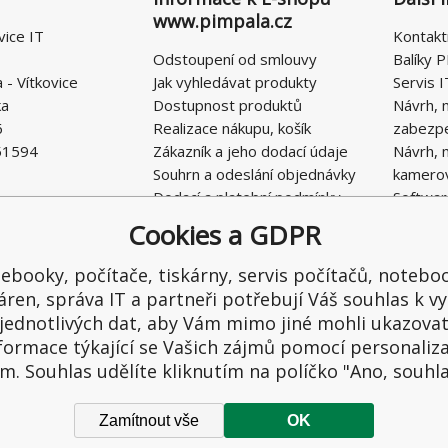
www.pimpala.cz
vice IT
Kontakt
Odstoupení od smlouvy
Balíky P
- Vítkovice
Jak vyhledávat produkty
Servis I
ka
Dostupnost produktů
Návrh, 
6
Realizace nákupu, košík
zabezp
51594
Zákazník a jeho dodací údaje
Návrh, 
Souhrn a odeslání objednávky
kamero
Dodací a platební podmínky
Softwar
Obchodní podmínky E-SHOPU
Cookies a GDPR
Ochrana osobních údajů
Řešení nedostatků, reklamace
ebooky, počítače, tiskárny, servis počítačů, notebo
Kontaktní formulář
áren, správa IT a partneři potřebují Váš souhlas k vy
jednotlivých dat, aby Vám mimo jiné mohli ukazova
formace týkající se Vašich zájmů pomocí personaliz
m. Souhlas udělíte kliknutím na políčko "Ano, souhl
Zamítnout vše
OK