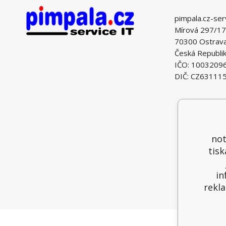
pimpala.cz-ser
Mírová 297/17
70300 Ostrava 
Česká Republi
IČO: 1003209
DIČ: CZ63111
not
tisk
in
rekla