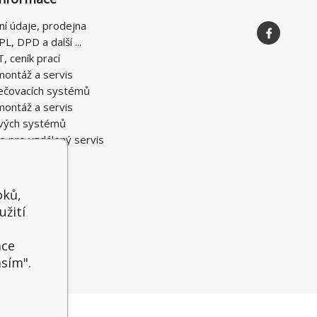
ní údaje, prodejna
PL, DPD a další ...
T, ceník prací
montáž a servis
ečovacích systémů
montáž a servis
vých systémů
e pro vzdálený servis
oků,
užití
t
ace
asím".