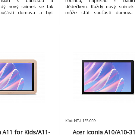
příklad s babičkou a
rodinou, například s babi
ždý nový snímek se tak
dědečkem. Každý nový snímek
oučástí domova a být
může stát součástí domova
upný vašim nejbližším.
okamžitě dostupný vašim nejb
tykové ovládání na 10,1"
Intuitivní dotykové ovládání n
kový 10,1palcový displej
displeji Dotykový 10,1palcový 
dné a přehledné ovládání
zajišťuje snadné a přehledné o
celého f
Kód: NT.LJ1EE.009
a A11 for Kids/A11-
Acer Iconia A10/A10-3