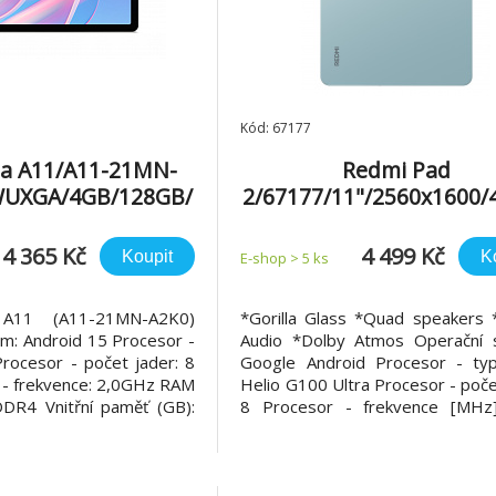
Kód: 67177
nia A11/A11-21MN-
Redmi Pad
WUXGA/4GB/128GB/
2/67177/11"/2560x1600/
/Vapor Silver
28GB/An/Mint Gree
4 365 Kč
4 499 Kč
Koupit
K
E-shop > 5 ks
 A11 (A11-21MN-A2K0)
*Gorilla Glass *Quad speakers 
m: Android 15 Procesor -
Audio *Dolby Atmos Operační 
Procesor - počet jader: 8
Google Android Procesor - ty
 - frekvence: 2,0GHz RAM
Helio G100 Ultra Procesor - poče
DR4 Vnitřní paměť (GB):
8 Procesor - frekvence [MHz
měťové karty: Micro SD
RAM [GB]: 4 Vnitřní paměť [G
displeje: IPS Velikost
Paměťové karty: Micro SD (2 TB) 
je (palce): 11" Rozlišení
IPS Úhlopříčka displeje [pal
00 px Ja
Rozlišení [pi