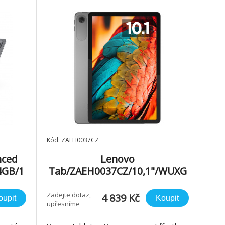
Kód: ZAEH0037CZ
nced
Lenovo
4GB/1
Tab/ZAEH0037CZ/10,1"/WUXG
ey
A/4GB/64GB/An15/LUNA GREY
Zadejte dotaz,
4 839 Kč
oupit
Koupit
upřesníme