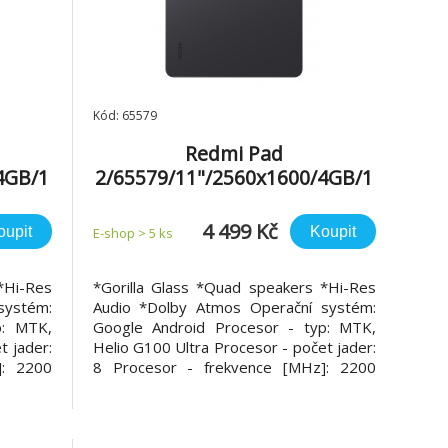
Kód: 65579
Redmi Pad
4GB/1
2/65579/11"/2560x1600/4GB/1
n
28GB/An/Graphite Gray
4 499 Kč
oupit
Koupit
E-shop > 5 ks
*Hi-Res
*Gorilla Glass *Quad speakers *Hi-Res
systém:
Audio *Dolby Atmos Operační systém:
p: MTK,
Google Android Procesor - typ: MTK,
t jader:
Helio G100 Ultra Procesor - počet jader:
]: 2200
8 Procesor - frekvence [MHz]: 2200
B]: 128
RAM [GB]: 4 Vnitřní paměť [GB]: 128
Displej:
Paměťové karty: Micro SD (2 TB) Displej:
ce]: 11
IPS Úhlopříčka displeje [palce]: 11
Rozlišení [pi