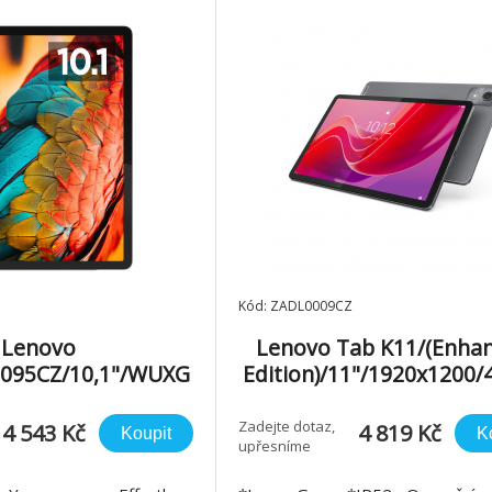
Kód: ZADL0009CZ
Lenovo
Lenovo Tab K11/(Enha
095CZ/10,1"/WUXG
Edition)/11"/1920x1200/
B/An15/Luna Grey
28GB/An13/Luna Gr
Zadejte dotaz,
4 543 Kč
4 819 Kč
Koupit
K
upřesníme