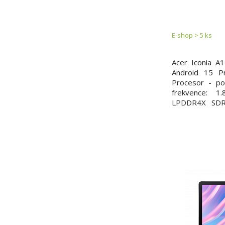
A11C/10,9"
GB/
E-shop > 5 ks
Acer Iconia A
Android 15 Pr
Procesor - po
frekvence: 
LPDDR4X SDRA
128GB eMMC Pa
Technologie 
hlavního displej
(px): 1280 x 80