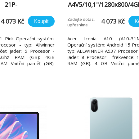
21P-
A4V5/10,1"/1280x800/4G
/1280x800/4GB/128
GB/An15/Vapor Silve
An15/Růžová
Zadejte dotaz,
4 073 Kč
4 073 Kč
Koupit
K
upřesníme
11 Pink Operační systém:
Acer Iconia A10 (A10-31M
ocesor - typ: Allwinner
Operační systém: Android 15 Pro
čet jader: 5 Procesor -
typ: ALLWINNER A537 Procesor 
1.8Ghz RAM (GB): 4GB
jader: 8 Procesor - frekvence: 
M Vnitřní paměť (GB):
RAM (GB): 4 GB Vnitřní pamě
měťové karty: Micro SD
128GB eMMC Paměťové karty: M
displeje: IPS Velikost
Technologie displeje: IPS V
e (palce): 10,92" Rozlišení
hlavního displeje (palce): 10,1" R
0 Jas (cd/m2):
(px): 1280 x 800 Jas (cd/m2