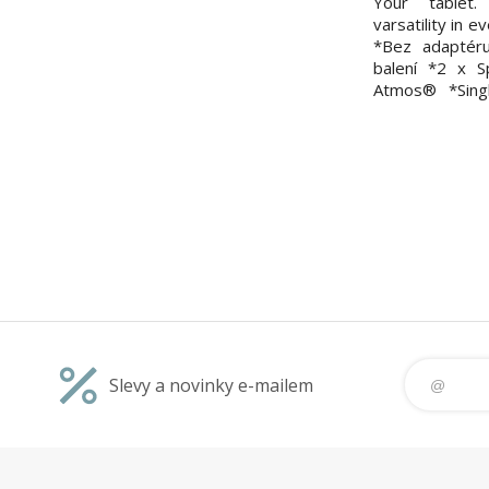
Your tablet.
varsatility in 
*Bez adaptér
balení *2 x 
Atmos® *Sing
systém: Andr
MEDIATEK HELI
jader: Octa-Cor
x A75 @ 2.0 GH
Slevy a novinky e-mailem