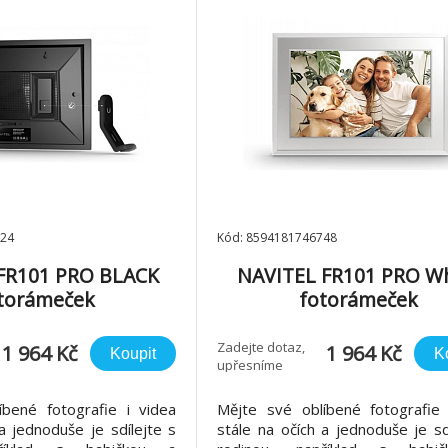
724
Kód: 8594181746748
FR101 PRO BLACK
NAVITEL FR101 PRO Wh
torámeček
fotorámeček
Zadejte dotaz,
1 964 Kč
1 964 Kč
Koupit
K
upřesníme
íbené fotografie i videa
Mějte své oblíbené fotografie 
a jednoduše je sdílejte s
stále na očích a jednoduše je sd