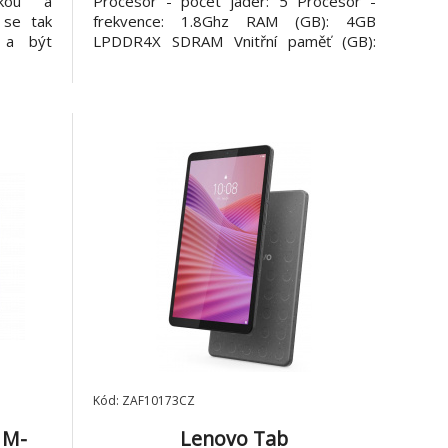
čkou a
Procesor - počet jader: 5 Procesor -
 se tak
frekvence: 1.8Ghz RAM (GB): 4GB
 a být
LPDDR4X SDRAM Vnitřní paměť (GB):
ližším.
128GB eMMC Paměťové karty: Micro SD
a 10,1"
Technologie displeje: IPS Velikost
displej
hlavního displeje (palce): 10,92" Rozlišení
vládání
(px): 1280 x 800 Jas (cd/m2)
Kód: ZAF10173CZ
1M-
Lenovo Tab