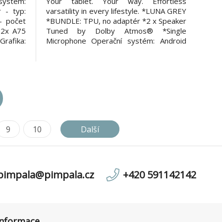
systém:
Your tablet. Your way. Effortless
 - typ:
varsatility in every lifestyle. *LUNA GREY
- počet
*BUNDLE: TPU, no adaptér *2 x Speaker
 2x A75
Tuned by Dolby Atmos® *Single
rafika:
Microphone Operační systém: Android
C2 GPU
15 Procesor - typ: MEDIATEK HELIO
orm RAM
G85 Procesor - počet jader: Octa-Core
Vnitřní
Procesor - frekvence: 2 x A75 @ 2.0 GHz
C 5.1
+ 6 x A55 @ 1.8 GHz RAM [G
9
10
Další
pimpala@pimpala.cz
+420 591142142
informace