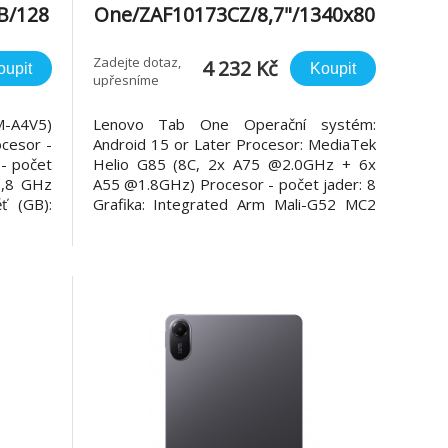
B/128
One/ZAF10173CZ/8,7"/1340x80
r
0/4GB/128GB/An15/Luna Grey
Zadejte dotaz,
4 232 Kč
oupit
Koupit
upřesníme
-A4V5)
Lenovo Tab One Operační systém:
cesor -
Android 15 or Later Procesor: MediaTek
- počet
Helio G85 (8C, 2x A75 @2.0GHz + 6x
1,8 GHz
A55 @1.8GHz) Procesor - počet jader: 8
ť (GB):
Grafika: Integrated Arm Mali-G52 MC2
icro SD
GPU RAM (GB): 4GB Soldered LPDDR4x
elikost
Vnitřní paměť (GB): 128GB eMMC 5.1
ozlišení
Paměťové karty: microSD Card Slot
Technologie displeje: IPS Velikost h