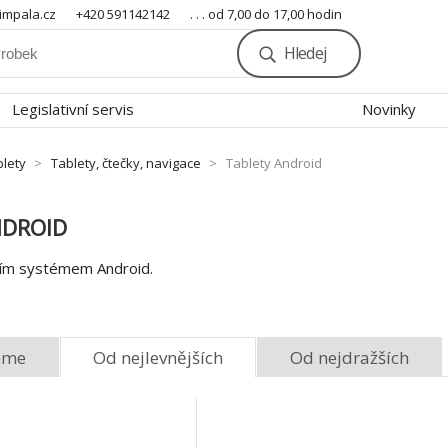
mpala.cz
+420 591142142
. . . od 7,00 do 17,00 hodin
Hledej
Legislativní servis
Novinky
blety
Tablety, čtečky, navigace
Tablety Android
NDROID
ním systémem Android.
eme
Od nejlevnějších
Od nejdražších