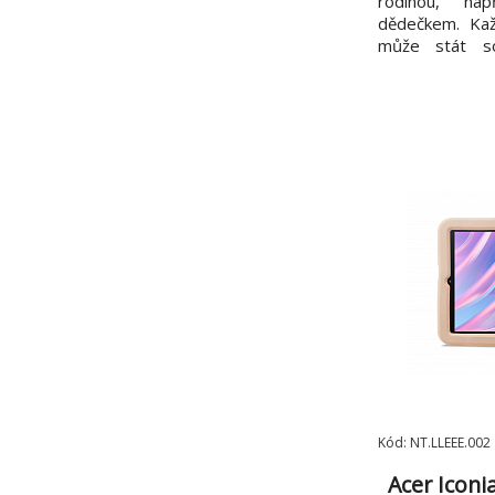
rodinou, na
dědečkem. Ka
může stát s
okamžitě dost
Intuitivní do
displeji Doty
zajišťuje sna
celého f
Kód: NT.LLEEE.002
Acer Iconi