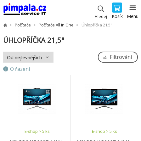
Košík
Menu
Hledej
Počítače
Počítače All In One
Úhlopříčka 21,5"
ÚHLOPŘÍČKA 21,5"
Filtrování
O řazení
E-shop > 5 ks
E-shop > 5 ks