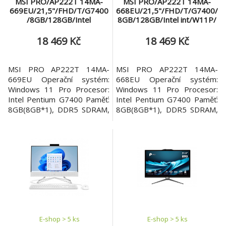
MSI PRO/AP222T 14MA-
MSI PRO/AP222T 14MA-
669EU/21,5"/FHD/T/G7400
668EU/21,5"/FHD/T/G7400/
/8GB/128GB/Intel
8GB/128GB/Intel int/W11P/
int/W11P/Bílá/3R
Černá/3R
18 469 Kč
18 469 Kč
MSI PRO AP222T 14MA-
MSI PRO AP222T 14MA-
669EU Operační systém:
668EU Operační systém:
Windows 11 Pro Procesor:
Windows 11 Pro Procesor:
Intel Pentium G7400 Paměť:
Intel Pentium G7400 Paměť:
8GB(8GB*1), DDR5 SDRAM,
8GB(8GB*1), DDR5 SDRAM,
2800(5600)MHz, SO-DIMM
2800(5600)MHz, SO-DIMM
Počet slotů: 2 Maximální
Počet slotů: 2 Maximální
velikost paměti: 64GB Pevný
velikost paměti: 64GB Pevný
disk: 128GB, PCIe GEN3x4
disk: 128GB, PCIe GEN3x4
w/o DRAM NVMe, M.2-2280
w/o DRAM NVMe, M.2-2280
M-KEY Optická mechanika:
M-KEY Optická mechanika:
Ne Čtečka paměťových karet:
Ne Čtečka paměťových karet:
Ano Displej: 21.5", IPS,
Ano Displej: 21.5", IPS,
E-shop > 5 ks
E-shop > 5 ks