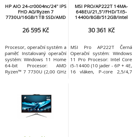
HP AIO 24-cr0004nc/24'' IPS
MSI PRO/AP222T 14MA-
FHD AG/Ryzen 7
648EU/21,5"/FHD/T/i5-
7730U/16GB/1TB SSD/AMD
14400/8GB/512GB/Intel
Graphics/5xUSB/1xHDMI/RJ
int/W11P/Černá/3R
45/90W/2y/WIN 11
26 595 Kč
30 361 Kč
Home/Black
Procesor, operační systém a
MSI Pro AP222T Černá
paměť: Instalovaný operační
Operační systém: Windows
systém: Windows 11 Home
11 Pro Procesor: Intel Core
64-bit Procesor: AMD
i5-14400 (10 jader - 6P + 4E,
Ryzen™ 7 7730U (2,00 GHz
16 vláken, P-core 2,5/4,7
max. 4,50 GHz, 16 MB
GHz, E-core 1,8/3,5 GHz, 20
mezipaměti, 8 jader)
MB cache) Paměť:
Barcelo-R Čipová sada:
8GB(8GB*1) DDR5 SDRAM
Čipová sada integrovaná s
2800(5600)MHz SO-DIMM
procesorem Základní deska:
Počet slotů: 2 (1 volný)
Scenery Paměť: 16 GB DDR4
Maximální velikost paměti:
3200 MHz (2× 8 GB)
64GB Pevný disk: 512GB
Paměťové sloty: 2 SODIMM
M.2-2280 M-KEY PCIe
Maximální paměť: Možnost r
GEN4x4 w/o DRA