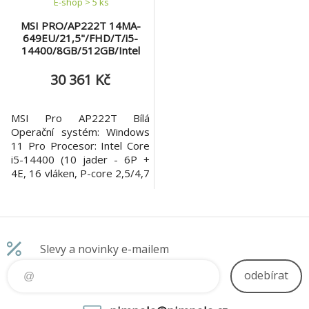
E-shop > 5 ks
MSI PRO/AP222T 14MA-
649EU/21,5"/FHD/T/i5-
14400/8GB/512GB/Intel
int/W11P/Bílá/3R
30 361 Kč
MSI Pro AP222T Bílá
Operační systém: Windows
11 Pro Procesor: Intel Core
i5-14400 (10 jader - 6P +
4E, 16 vláken, P-core 2,5/4,7
GHz, E-core 1,8/3,5 GHz, 20
MB cache) Paměť:
8GB(8GB*1) DDR5 SDRAM
2800(5600)MHz SO-DIMM
Počet slotů: 2 (1 volný)
Slevy a novinky e-mailem
Maximální velikost paměti:
64GB Pevný disk: 512GB
odebírat
M.2-2280 M-KEY PCIe
GEN4x4 w/o DRAM