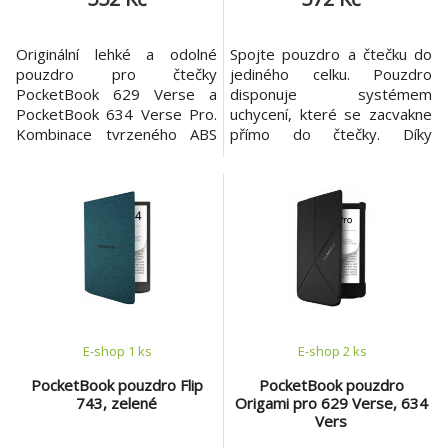
Originální lehké a odolné
Spojte pouzdro a čtečku do
pouzdro pro čtečky
jediného celku. Pouzdro
PocketBook 629 Verse a
disponuje systémem
PocketBook 634 Verse Pro.
uchycení, které se zacvakne
Kombinace tvrzeného ABS
přímo do čtečky. Díky
plastu a EKO kůže.
novému systému váží celý
kryt pouhých 73 gramů.
PocketBook Flip poskytuje
ideální ochranu displeje před
poškrábáním nebo jiným
poškozením. Podpora funkce
WakeUp - Sleep. Pouzdro je
vhodné pro modely
PocketBook 743G InkPa
E-shop 1 ks
E-shop 2 ks
PocketBook pouzdro Flip
PocketBook pouzdro
743, zelené
Origami pro 629 Verse, 634
Vers