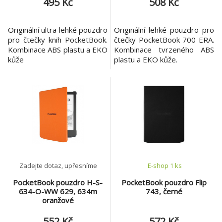
495 Kč
508 Kč
Originální ultra lehké pouzdro
Originální lehké pouzdro pro
pro čtečky knih PocketBook.
čtečky PocketBook 700 ERA.
Kombinace ABS plastu a EKO
Kombinace tvrzeného ABS
kůže
plastu a EKO kůže.
Zadejte dotaz, upřesníme
E-shop 1 ks
PocketBook pouzdro H-S-
PocketBook pouzdro Flip
634-O-WW 629, 634m
743, černé
oranžové
552 Kč
572 Kč