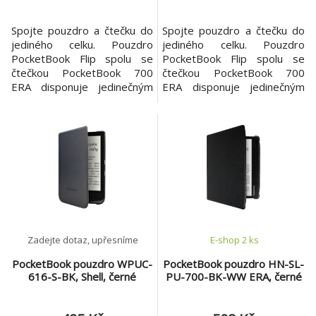
Spojte pouzdro a čtečku do
Spojte pouzdro a čtečku do
jediného celku. Pouzdro
jediného celku. Pouzdro
PocketBook Flip spolu se
PocketBook Flip spolu se
čtečkou PocketBook 700
čtečkou PocketBook 700
ERA disponuje jedinečným
ERA disponuje jedinečným
systémem uchycení, které
systémem uchycení, které
spojí pouzdro a čtečku v
spojí pouzdro a čtečku v
perfektní celek. PocketBook
perfektní celek. PocketBook
Flip poskytuje ideální ochranu
Flip poskytuje ideální ochranu
displeje před poškrábáním
displeje před poškrábáním
nebo jiným poškozením. Kryt
nebo jiným poškozením. Kryt
se zacvakne přímo do
se zacvakne přímo do
připraveného mechanismu v
připraveného mechanismu v
těle č
těle č
Zadejte dotaz, upřesníme
E-shop 2 ks
PocketBook pouzdro WPUC-
PocketBook pouzdro HN-SL-
616-S-BK, Shell, černé
PU-700-BK-WW ERA, černé