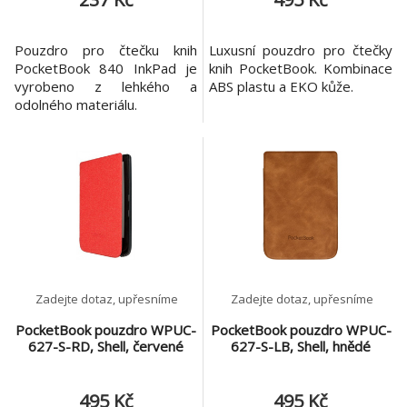
Pouzdro pro čtečku knih
Luxusní pouzdro pro čtečky
PocketBook 840 InkPad je
knih PocketBook. Kombinace
vyrobeno z lehkého a
ABS plastu a EKO kůže.
odolného materiálu.
Zadejte dotaz, upřesníme
Zadejte dotaz, upřesníme
PocketBook pouzdro WPUC-
PocketBook pouzdro WPUC-
627-S-RD, Shell, červené
627-S-LB, Shell, hnědé
495 Kč
495 Kč