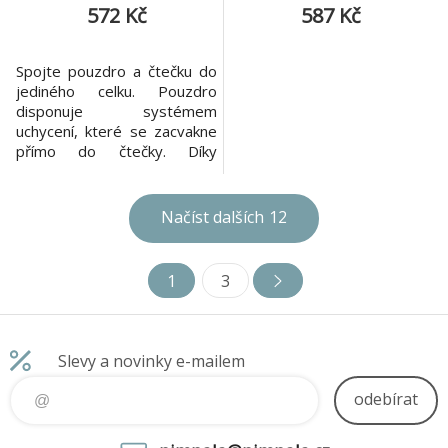
572 Kč
587 Kč
Spojte pouzdro a čtečku do
jediného celku. Pouzdro
disponuje systémem
uchycení, které se zacvakne
přímo do čtečky. Díky
novému systému váží celý
kryt pouhých 73 gramů.
PocketBook Flip poskytuje
Načíst dalších
12
ideální ochranu displeje před
poškrábáním nebo jiným
poškozením. Podpora funkce
1
3
WakeUp - Sleep. Pouzdro je
vhodné pro modely
PocketBook 743G InkPa
Slevy a novinky e-mailem
odebírat