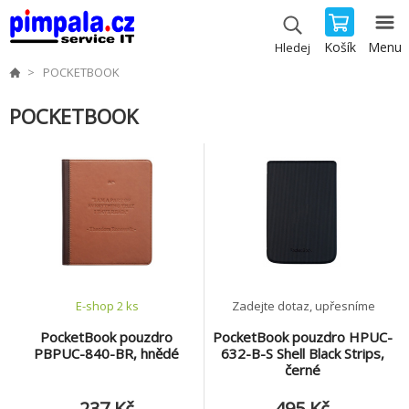
Košík
Menu
Hledej
POCKETBOOK
POCKETBOOK
E-shop 2 ks
Zadejte dotaz, upřesníme
PocketBook pouzdro
PocketBook pouzdro HPUC-
PBPUC-840-BR, hnědé
632-B-S Shell Black Strips,
černé
237 Kč
495 Kč