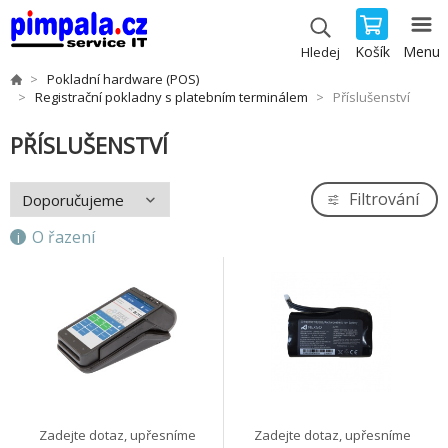
Košík
Menu
Hledej
Pokladní hardware (POS)
Registrační pokladny s platebním terminálem
Příslušenství
PŘÍSLUŠENSTVÍ
Filtrování
O řazení
Zadejte dotaz, upřesníme
Zadejte dotaz, upřesníme