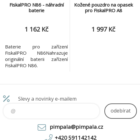
FiskalPRO N86 - náhradní
Kožené pouzdro na opasek
baterie
pro FiskalPRO A8
1 162 Kč
1 997 Kč
Baterie pro zařízení
FiskalPRO N86Nahrazuje
originální baterii zařízení
FiskalPRO N86.
Slevy a novinky e-mailem
odebírat
pimpala@pimpala.cz
+420 591142142