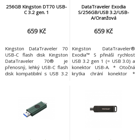
256GB Kingston DT70 USB-
DataTraveler Exodia
C 3.2 gen. 1
S/256GB/USB 3.2/USB-
A/Oranžová
659 Kč
659 Kč
Kingston DataTraveler 70
Kingston DataTraveler®
USB-C flash disk Kingston
Exodia™ S přináší rychlost
DataTraveler 70® je
USB 3.2 gen 1 (= USB 3.0) a
přenosný, lehký USB-C flash
konektor USB-A. * Otočná
disk kompatibilní s USB 3.2
krytka chrání konektor *
Gen 1. Je navržen pro použití
Operační teplota 0°C~60°C *
s ??kompatibilními zařízeními
Rozměry 57mm x 19mm x
USB-C, jako jsou notebooky,
11.8mm * Váha 8,72g *
notebooky, tablety a
Kompatibilita operačního
telefony. Kapacita: 256GB
systému: Windows® 11, 10,
Rozhraní: USB-C Barva: černá
macOS® (v.10.15.x +), Linux
Rozměry: 59x18,5x9mm
(v. 4.4 +), Chrome OS™
Hmotnost: 7g
Kingston Da