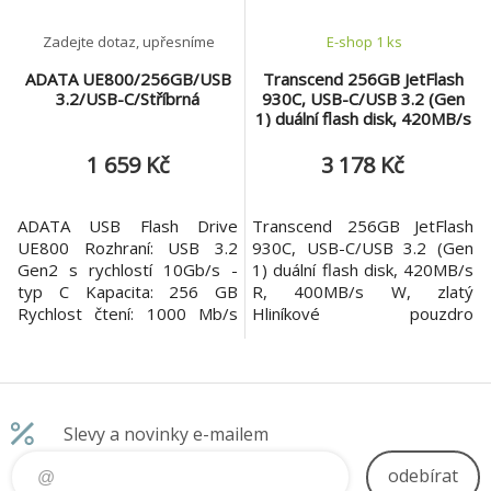
Zadejte dotaz, upřesníme
E-shop 1 ks
ADATA UE800/256GB/USB
Transcend 256GB JetFlash
3.2/USB-C/Stříbrná
930C, USB-C/USB 3.2 (Gen
1) duální flash disk, 420MB/s
R, 400MB/s W, zlatý
1 659 Kč
3 178 Kč
ADATA USB Flash Drive
Transcend 256GB JetFlash
UE800 Rozhraní: USB 3.2
930C, USB-C/USB 3.2 (Gen
Gen2 s rychlostí 10Gb/s -
1) duální flash disk, 420MB/s
typ C Kapacita: 256 GB
R, 400MB/s W, zlatý
Rychlost čtení: 1000 Mb/s
Hliníkové pouzdro
Rychlost zápisu: 950 Mb/s
Transcend's JetFlash 930C
Velikost: 73 x 21,3 x 8,9mm
flash drive features a dual
Barva: stříbrná/kov USB
connector that supports USB
Flash disk UE800
Type-A and Type-C devices.
Bezproblémový digitální
With a USB 3.2 Gen 1
Slevy a novinky e-mailem
život
interface and built-in 3D
NAND flash memory, its
odebírat
speeds can reach 420MB/s.