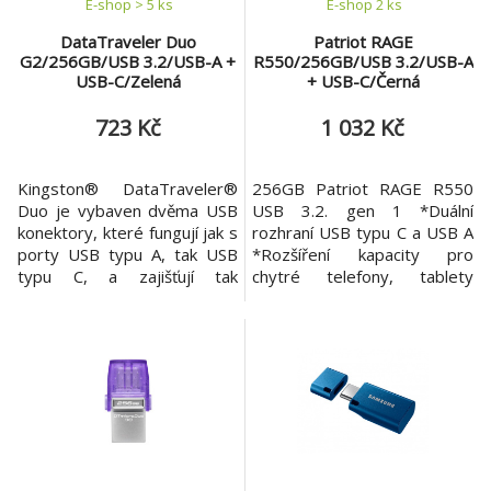
E-shop > 5 ks
E-shop 2 ks
DataTraveler Duo
Patriot RAGE
G2/256GB/USB 3.2/USB-A +
R550/256GB/USB 3.2/USB-A
USB-C/Zelená
+ USB-C/Černá
723 Kč
1 032 Kč
Kingston® DataTraveler®
256GB Patriot RAGE R550
Duo je vybaven dvěma USB
USB 3.2. gen 1 *Duální
konektory, které fungují jak s
rozhraní USB typu C a USB A
porty USB typu A, tak USB
*Rozšíření kapacity pro
typu C, a zajišťují tak
chytré telefony, tablety
maximální kompatibilitu.
Macbooky *USB 3.2 Gen 1
Inovativní design s dvojitým
(kompatibilní s předchozími
pohyblivým krytem dodává
verzemi USB) *Kapacita: Od
disku stylový a praktický
32 GB do 1 TB *Rychlost
vzhled a zabraňuje ztrátě
čtení až 100 MB/s
krytu. Díky kapacitě až 256
*Kompatibilní se systémem
GB2 můžete s DT Duo
Windows 11,10,8,7, Linux 2.4
snadno přistupovat k
a novějšími, Mac® OSX 10.6
dokumentů
a nov