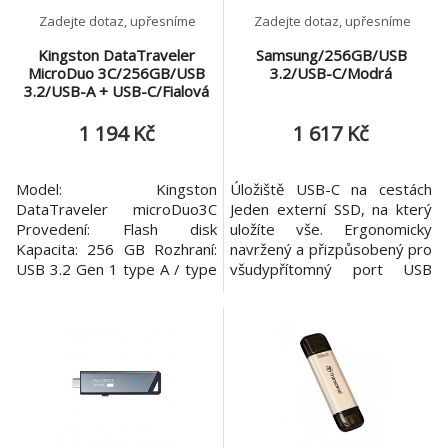
Zadejte dotaz, upřesníme
Zadejte dotaz, upřesníme
Kingston DataTraveler
Samsung/256GB/USB
MicroDuo 3C/256GB/USB
3.2/USB-C/Modrá
3.2/USB-A + USB-C/Fialová
1 194 Kč
1 617 Kč
Model: Kingston
Úložiště USB-C na cestách
DataTraveler microDuo3C
Jeden externí SSD, na který
Provedení: Flash disk
uložíte vše. Ergonomicky
Kapacita: 256 GB Rozhraní:
navržený a přizpůsobený pro
USB 3.2 Gen 1 type A / type
všudypřítomný port USB
C Barva: Fialová Rozměry:
Type-C™. Tento elegantní
29.94 x 16.60 x 8.44 mm
přenosný disk s podporou
Záruka: 3 roky USB flash disk
Samsung NAND flash
DataTraveler microDuo 3C
kombinuje spolehlivý výkon s
DataTraveler microDuo 3C
flexibilitou a možností použití
má duální rozhraní, které
na více zařízeních. Výkon a
rychlost Proč byste měli volit
mezi výkonem a s