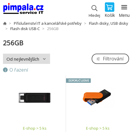
Košík
Menu
Hledej
Příslušenství IT a kancelářské potřeby
Flash disky, USB disky
Flash disk USB-C
256GB
256GB
Filtrování
O řazení
DOPORUČUJEME
E-shop > 5 ks
E-shop > 5 ks