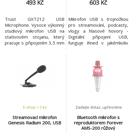
493 Kč
603 Kč
Trust GXT212 USB
Mikrofon USB s trojnožkou
Microphone. Vysoce výkonný
pro streamování, podcasty,
studiový mikrofon USB na
vlogy a hlasové hovory -
stativovém stojanu, který
Digitální připojení USB,
pracuje s připojením 3,5 mm
funguje ihned v jakémkoliv
a USB. Klíčové vlastnosti *S
stolním či přenosném
připojením 3,5 mm a USB
počítači. - Jasná reprodukce
funguje s jakýmkoli
zvuku; pro univerzální použití
počítačem nebo
- Skvělé pro podcasty, video
notebookem *Kabel s 3,5
blogy, voiceover, záznam
mm zástrčkou, včetně
hudby či streamování na
adaptéru USB pro vysoce
portálech YouTube, Twitch
kvalitní digitální zvuk bez
a Facebook. - Včetně
zkreslení *Pro hry, Twitch
E-shop > 5 ks
Zadejte dotaz, upřesníme
Streamovací mikrofon
Bluetooth mikrofon s
Genesis Radium 200, USB
reproduktorem Forever
AMS-200 růžový