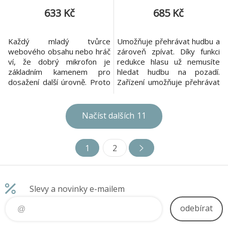
633 Kč
685 Kč
Každý mladý tvůrce
Umožňuje přehrávat hudbu a
webového obsahu nebo hráč
zároveň zpívat. Díky funkci
ví, že dobrý mikrofon je
redukce hlasu už nemusíte
základním kamenem pro
hledat hudbu na pozadí.
dosažení další úrovně. Proto
Zařízení umožňuje přehrávat
je mikrofon důležitou
hudbu prostřednictvím
součástí nastavení. Proto
připojení Bluetooth nebo
Genesis vyrobil radium 200,
slotu pro paměťovou kartu.
Načíst dalších
11
kardioidní mikrofon s
Díky nahrávání oblíbených
dobrými parametry
skladeb na paměťovou kartu
zpracování zvuku, ideální pro
nepotřebujete k přehrávání
1
2
každé domácí studio nebo
smartphone s aktivní
hernu. Technické specifikace:
datovou službou. Díky
-Typ mikrofon
možnosti p
Slevy a novinky e-mailem
odebírat