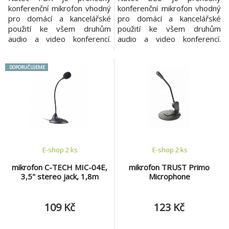
konferenční mikrofon vhodný
konferenční mikrofon vhodný
pro domácí a kancelářské
pro domácí a kancelářské
použití ke všem druhům
použití ke všem druhům
audio a video konferencí.
audio a video konferencí.
Mikrofon dobře redukuje
Mikrofon dobře redukuje
šumy přicházející z okolí, což
šumy přicházející z okolí, což
DOPORUČUJEME
výrazně zlepšuje kvalitu
výrazně zlepšuje kvalitu
zvuku během hovoru. Díky
zvuku během hovoru. Díky
vyváženému poměru
vyváženému poměru
citlivosti -58 dB mikrofon
citlivosti -58 dB mikrofon
zachytí jen hlasy nacházející
zachytí jen hlasy nacházející
se v blízkém okolí. PRÍLEPNÝ
se v blízkém okolí.
DRŽÁ
UNIVERZÁLNÍ M
E-shop 2 ks
E-shop 2 ks
mikrofon C-TECH MIC-04E,
mikrofon TRUST Primo
3,5" stereo jack, 1,8m
Microphone
109 Kč
123 Kč