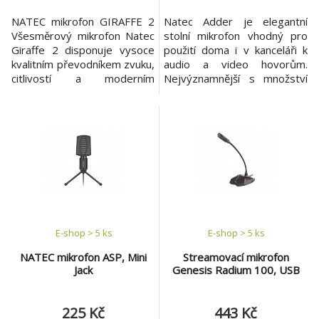
NATEC mikrofon GIRAFFE 2
Natec Adder je elegantní
Všesměrový mikrofon Natec
stolní mikrofon vhodný pro
Giraffe 2 disponuje vysoce
použití doma i v kanceláři k
kvalitním převodníkem zvuku,
audio a video hovorům.
citlivostí a moderním
Nejvýznamnější s množství
designem. Perfektně se hodí
vlastností mikrofonu Adder je
pro internetové konverzace i
potlačení šumů, což výrazně
pro nahrávání ve vašem
zlepšuje kvalitu zvuku během
domácím studiu. Je také
hovoru. Mikrofon obsahuje
ideální pro online hraní. Díky
dobrý poměr citlivosti -55
aktivní redukci šumu bude
dB, což umožňuje zachytit
váš hlas znít jasně a všichni
hlasy jen v nejbližším okolí.
účastníci vás usl
Kromě toho
E-shop > 5 ks
E-shop > 5 ks
NATEC mikrofon ASP, Mini
Streamovací mikrofon
Jack
Genesis Radium 100, USB
225 Kč
443 Kč