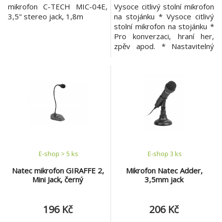
mikrofon C-TECH MIC-04E,
Vysoce citlivý stolní mikrofon
3,5" stereo jack, 1,8m
na stojánku * Vysoce citlivý
stolní mikrofon na stojánku *
Pro konverzaci, hraní her,
zpěv apod. * Nastavitelný
úhel * 1,80m kabel s 3,5mm
konektorem Obsah balení *
Microphone * Stand (2 parts)
* Stick-on mic holder *
Adapter cable * User guide
Systémové požadavky *
Připojení 3.5 mm Více
E-shop > 5 ks
E-shop 3 ks
Natec mikrofon GIRAFFE 2,
Mikrofon Natec Adder,
Mini Jack, černý
3,5mm jack
196 Kč
206 Kč