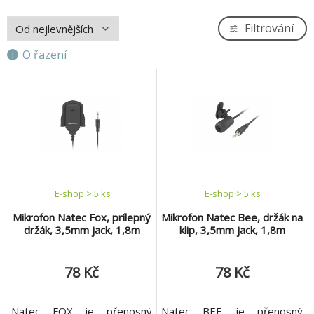
Filtrování
O řazení
E-shop > 5 ks
E-shop > 5 ks
Mikrofon Natec Fox, prílepný
Mikrofon Natec Bee, držák na
držák, 3,5mm jack, 1,8m
klip, 3,5mm jack, 1,8m
78 Kč
78 Kč
Natec FOX je přenosný
Natec BEE je přenosný