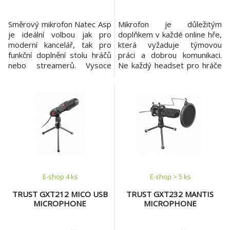
Směrový mikrofon Natec Asp
Mikrofon je důležitým
je ideální volbou jak pro
doplňkem v každé online hře,
moderní kancelář, tak pro
která vyžaduje týmovou
funkční doplnění stolu hráčů
práci a dobrou komunikaci.
nebo streamerů. Vysoce
Ne každý headset pro hráče
kvalitní převodník zvuku a
má kvalitní mikrofon nebo si
citlivost, poutavý design a
hráči často vybírají sluchátka
jedinečný kardioidní snímací
bez mikrofonu. Mikrofon
polárizace jsou hlavními
Genesis Radium 100
výhodami tohoto produktu.
uspokojí všechny základní
PERFEKTNÍ KVALITA Natec
potřeby v oblasti hraní nebo
Asp je dokonale přizpůsoben
záznamu zvuku a videa.
nejen každodenní
Kompaktní velikost, tlačítko
zt
E-shop 4 ks
E-shop > 5 ks
TRUST GXT212 MICO USB
TRUST GXT232 MANTIS
MICROPHONE
MICROPHONE