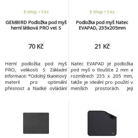
500 M
E-shop > 5 ks
E-shop > 5 ks
GEMBIRD Podložka pod myš
Podložka pod myš Natec
herní látková PRO vel. S
EVAPAD, 235x205mm
70 Kč
21 Kč
Herní podložka pod myš
Natec EVAPAD je podložka
PRO, velikosti S Základní
pod myš o tloušťce 2 mm a
informace: *Odolný tkaninový
rozměrech 235 x 205 mm,
materil pro optimální
takže je ideální pro použití v
přesnost a hladké ovládání
menších prostorách. Její
*Ideální pro laserové i
povrch je příjemný na dotek
optické myši *Protisměrné
a protiskluzová spodní vrstva
šité hrany *Spodek je s
zajišťuje pohodlnou a stabilní
odolné protiskluzové gumy
práci. Tato podložka byla
*Rozmery 200 x 250mm
navržena pro uživatele, kteří
*Tloušťka 3mm *Barva černá
hledají pohodlné kancelářské
Odkaz na stránky výrobce
řešení za dostupnou cenu. S
http://gembird.com/item.asp
tout