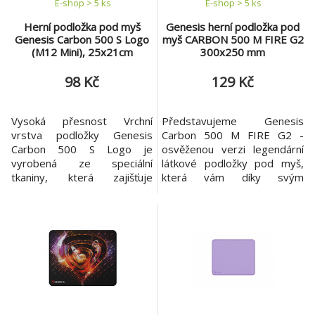
E-shop > 5 ks
E-shop > 5 ks
Herní podložka pod myš
Genesis herní podložka pod
Genesis Carbon 500 S Logo
myš CARBON 500 M FIRE G2
(M12 Mini), 25x21cm
300x250 mm
98 Kč
129 Kč
Vysoká přesnost Vrchní
Představujeme Genesis
vrstva podložky Genesis
Carbon 500 M FIRE G2 -
Carbon 500 S Logo je
osvěženou verzi legendární
vyrobená ze speciální
látkové podložky pod myš,
tkaniny, která zajišťuje
která vám díky svým
vysokou přesnost pohybů
vlastnostem a rychlostnímu
myši. Podložka také snižuje
povrchu zajistí hladký skluz a
tření mezi myši a povrchem
přesnost. Kompaktní
co ulehčuje pohyb.
rozměry a jedinečná grafika ji
Protiskluzová spodní vrstva
bez problémů začlení do vaší
Dolní část podložky je
sestavy. Zvolte osvědčené
pokrytá gumovou
řešení a rozhodněte se pro
protiskluzovou vrstvou, díky
podložku Genesis Carbon
čemu podložka pevně přilne
500 M F