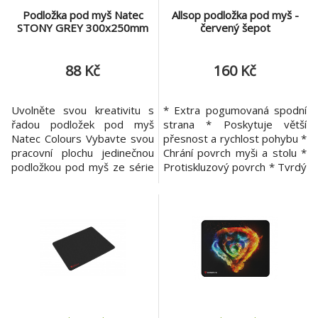
Podložka pod myš Natec
Allsop podložka pod myš -
STONY GREY 300x250mm
červený šepot
88 Kč
160 Kč
Uvolněte svou kreativitu s
* Extra pogumovaná spodní
řadou podložek pod myš
strana * Poskytuje větší
Natec Colours Vybavte svou
přesnost a rychlost pohybu *
pracovní plochu jedinečnou
Chrání povrch myši a stolu *
podložkou pod myš ze série
Protiskluzový povrch * Tvrdý
Natec Colours a prolomte
povrch podložky
rutinu. Podložky Natec
Colours Series jsou nejen
elegantní, ale také z vysoce
kvalitní tkaniny a používání
myši tak bude ještě
příjemnější. Díky optimálním
rozměrům je navíc bez
námah