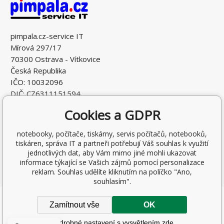
pimpala.cz-service IT
Mírová 297/17
70300 Ostrava - Vítkovice
Česká Republika
IČO: 10032096
DIČ: CZ6311151594
Cookies a GDPR
notebooky, počítače, tiskárny, servis počítačů, notebooků,
tiskáren, správa IT a partneři potřebují Váš souhlas k využití
jednotlivých dat, aby Vám mimo jiné mohli ukazovat
informace týkající se Vašich zájmů pomocí personalizace
reklam. Souhlas udělíte kliknutím na políčko "Ano,
souhlasím".
Copyright © 2026 Ing. Antonín Pohludka
Zamítnout vše
OK
Všechna práva vyhrazena.
Podrobné nastavení s vysvětlením zde