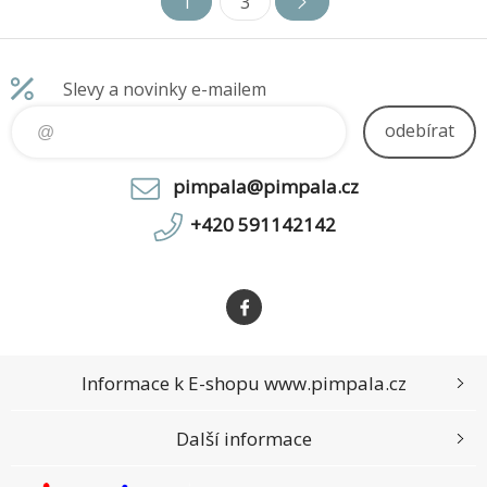
1
3
příjemnější. Díky optimálním
příjemnější. Díky optimálním
rozměrům je navíc bez
rozměrům je navíc bez
námah
námah
Slevy a novinky e-mailem
odebírat
pimpala@pimpala.cz
+420 591142142
Informace k E-shopu www.pimpala.cz
Další informace