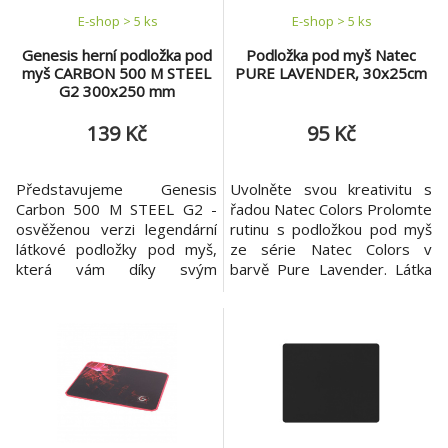
E-shop > 5 ks
E-shop > 5 ks
Genesis herní podložka pod
Podložka pod myš Natec
myš CARBON 500 M STEEL
PURE LAVENDER, 30x25cm
G2 300x250 mm
139 Kč
95 Kč
Představujeme Genesis
Uvolněte svou kreativitu s
Carbon 500 M STEEL G2 -
řadou Natec Colors Prolomte
osvěženou verzi legendární
rutinu s podložkou pod myš
látkové podložky pod myš,
ze série Natec Colors v
která vám díky svým
barvě Pure Lavender. Látka
vlastnostem a rychlostnímu
použitá na její výrobu zvýší
povrchu zajistí hladký skluz a
potěšení z každodenního
přesnost. Kompaktní
používání myši. Navíc se díky
rozměry a jedinečná grafika ji
optimálním rozměrům
bez problémů začlení do vaší
snadno vejde na malou
sestavy. Zvolte osvědčené
pracovní plochu i na velký
řešení a rozhodněte se pro
pracovní stůl. Kromě toho je
podložku Genesis Carbon
dekorativním prvkem, kt