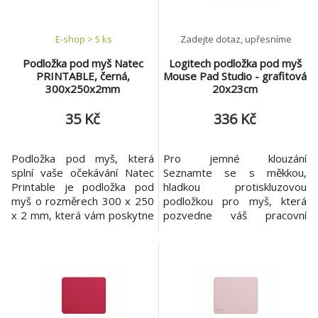
E-shop > 5 ks
Zadejte dotaz, upřesníme
Podložka pod myš Natec
Logitech podložka pod myš
PRINTABLE, černá,
Mouse Pad Studio - grafitová
300x250x2mm
20x23cm
35 Kč
336 Kč
Podložka pod myš, která
Pro jemné klouzání
splní vaše očekávání Natec
Seznamte se s měkkou,
Printable je podložka pod
hladkou protiskluzovou
myš o rozměrech 300 x 250
podložkou pro myš, která
x 2 mm, která vám poskytne
pozvedne váš pracovní
volnost a dobrý skluz. Díky ní
prostor na novou úroveň.
bude myš ještě přesněji
Podložka Logitech Mouse
sledovat každý váš pohyb a
Pad je vyrobena z vysoce
její používání bude
kvalitních materiálů a
příjemnější. Tento model
poskytuje kluzný povrch a
také umožňuje kvalitní
pohodlí, které potřebujete
barevný potisk. Můžete si ji
pro svou oblíbenou myš