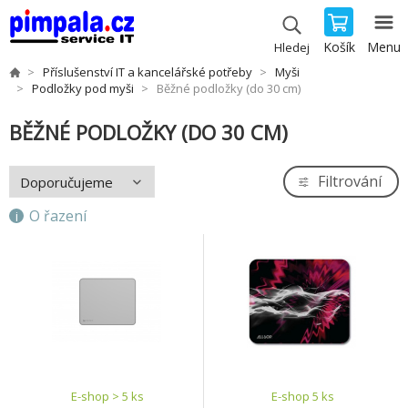
Košík
Menu
Hledej
Příslušenství IT a kancelářské potřeby
Myši
Podložky pod myši
Běžné podložky (do 30 cm)
BĚŽNÉ PODLOŽKY (DO 30 CM)
Filtrování
O řazení
E-shop > 5 ks
E-shop 5 ks