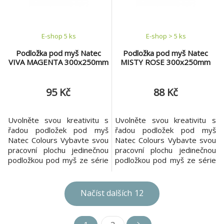
tak snadno přizpůsobit svým
Logitech. Hladká a tichá
pr
Hladký a pohodlný látkový
povr
E-shop 5 ks
E-shop > 5 ks
Podložka pod myš Natec
Podložka pod myš Natec
VIVA MAGENTA 300x250mm
MISTY ROSE 300x250mm
95 Kč
88 Kč
Uvolněte svou kreativitu s
Uvolněte svou kreativitu s
řadou podložek pod myš
řadou podložek pod myš
Natec Colours Vybavte svou
Natec Colours Vybavte svou
pracovní plochu jedinečnou
pracovní plochu jedinečnou
podložkou pod myš ze série
podložkou pod myš ze série
Natec Colours a prolomte
Natec Colours a prolomte
rutinu. Podložky Natec
rutinu. Podložky Natec
Colours Series jsou nejen
Colours Series jsou nejen
Načíst dalších
12
elegantní, ale také z vysoce
elegantní, ale také z vysoce
kvalitní tkaniny a používání
kvalitní tkaniny a používání
myši tak bude ještě
myši tak bude ještě