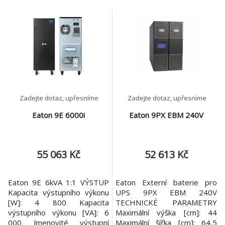
výstupního výkonu [VA]: 1
výkonu [VA]: 850 Jmenovité
600 Jmenovité výstupní
výstupní napětí [V]: 230
napětí [V]: 230 Topologie:
Topologie: Interaktivní režim
Interaktivní režim (AVR se
(AVR se zvyšováním a
zvyšováním a snižováním
snižováním napětí) Výstupní
napětí) Výstupní přípojky: -(4)
přípojky: -(4) IEC-320-C13
French -(4) French
VSTUP
Zadejte dotaz, upřesníme
Zadejte dotaz, upřesníme
Eaton 9E 6000i
Eaton 9PX EBM 240V
55 063 Kč
52 613 Kč
Eaton 9E 6kVA 1:1 VÝSTUP
Eaton Externí baterie pro
Kapacita výstupního výkonu
UPS 9PX EBM 240V
[W]: 4 800 Kapacita
TECHNICKÉ PARAMETRY
výstupního výkonu [VA]: 6
Maximální výška [cm]: 44
000 Jmenovité výstupní
Maximální šířka [cm]: 64,5