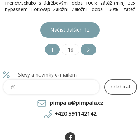
French/Schuko s údržbovým
doba 100% zátěž (min): 3,5
bypassem HotSwap Záložní
Záložní doba 50% zátěž
doba 100% zátěž (min): 3,5
(min): 10 VÝSTUP Kapacita
Záložní doba 50% zátěž
výstupního výkonu [W]: 2 200
(min): 10 VÝSTUP Kapacita
Kapacita výstupního výkonu
Načíst dalších
12
výstupního výkonu [W]: 2
[VA]: 2 200 Jmenovité
200 Kapacita výstupního
výstupní napětí [V]:
výkonu [VA]: 2 200 Jmenovité
200/208/220/230/240 V
1
18
výstupní napětí [V]:
Topologie: Dvojitá konverze
200/208/220/230/240 V
v reálném čase se
Topologie:
systémem k
Slevy a novinky e-mailem
odebírat
pimpala@pimpala.cz
+420 591142142