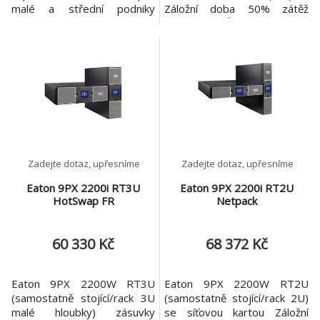
malé a střední podniky
Záložní doba 50% zátěž
vybavené pracovními
(min): 14 VÝSTUP Kapacita
stanicemi, stolními počítači,
výstupního výkonu [W]: 1 500
telefonními zařízeními a pro
Kapacita výstupního výkonu
aplikace POS (prodejní
[VA]: 1 500 Jmenovité
místa). Kompaktní rozměry
výstupní napětí [V]:
tuto UPS předurčují jak pro
200/208/220/230/240 V
samostatně stojící instalaci,
Topologie: Dvojitá konverze
tak pro umístění pod monitor
v reálném čase se
systémem kor
Zadejte dotaz, upřesníme
Zadejte dotaz, upřesníme
Eaton 9PX 2200i RT3U
Eaton 9PX 2200i RT2U
HotSwap FR
Netpack
60 330 Kč
68 372 Kč
Eaton 9PX 2200W RT3U
Eaton 9PX 2200W RT2U
(samostatně stojící/rack 3U
(samostatně stojící/rack 2U)
malé hloubky) zásuvky
se síťovou kartou Záložní