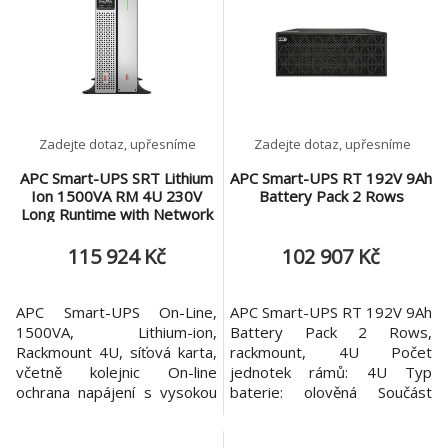
Zadejte dotaz, upřesníme
Zadejte dotaz, upřesníme
APC Smart-UPS SRT Lithium
APC Smart-UPS RT 192V 9Ah
Ion 1500VA RM 4U 230V
Battery Pack 2 Rows
Long Runtime with Network
Card
115 924 Kč
102 907 Kč
APC Smart-UPS On-Line,
APC Smart-UPS RT 192V 9Ah
1500VA, Lithium-ion,
Battery Pack 2 Rows,
Rackmount 4U, síťová karta,
rackmount, 4U Počet
včetně kolejnic On-line
jednotek rámů: 4U Typ
ochrana napájení s vysokou
baterie: olověná Součást
hustotou a dvojitou konverzí
výrobku: *Instalační příručku
s dlouhou dobou provozu a
*Záruční karta Barva: černá