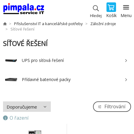
Košík
Menu
Hledej
Příslušenství IT a kancelářské potřeby
Záložní zdroje
Síťové řešení
SÍŤOVÉ ŘEŠENÍ
UPS pro síťová řešení
Přídavné bateriové packy
Filtrování
O řazení