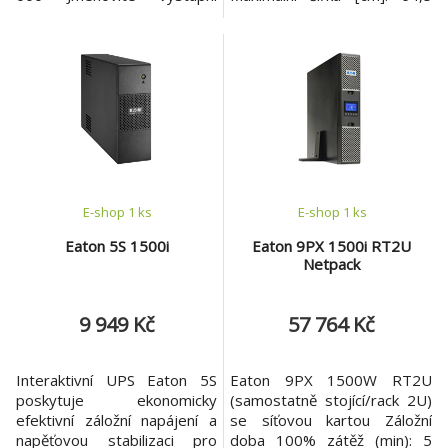
napětí [V]: 220V/230V/240V
Maximální hloubka [cm]: 26
±2 % Topologie: Online
Hmotnost [kg]: 68 Záruka: 2
double conversion Výstupní
roky
přípojky: -(1)Hardwired
Účinnost [%]: Až 93% v online
režimu, 97% v režimu ECO
VSTUP Jmenovité vstupní
napětí [V]: 220/230/240V
E-shop 1 ks
E-shop 1 ks
Eaton 5S 1500i
Eaton 9PX 1500i RT2U
Netpack
9 949 Kč
57 764 Kč
Interaktivní UPS Eaton 5S
Eaton 9PX 1500W RT2U
poskytuje ekonomicky
(samostatně stojící/rack 2U)
efektivní záložní napájení a
se síťovou kartou Záložní
napěťovou stabilizaci pro
doba 100% zátěž (min): 5