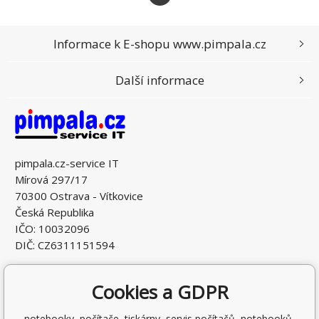
Informace k E-shopu www.pimpala.cz
Další informace
pimpala.cz-service IT
Mírová 297/17
70300 Ostrava - Vítkovice
Česká Republika
IČO: 10032096
DIČ: CZ6311151594
Cookies a GDPR
notebooky, počítače, tiskárny, servis počítačů, notebooků,