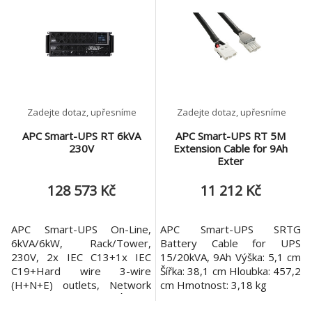
NMC. Záložní doba 100%
Rozměry: 17,5 x 44 x 70 cm
zátěž: 95min Záložní doba
Hmotnost: 116 kg Montážní
50% zátěž: 195min VÝSTUP
režim: montáž na rám
Zásuvka: 8x IEC 60320 C13
Předinstalované baterie: 4
Výkon: 1350W Jmenovitý
Počet bateriových modulů: 2
výkon: 1,5kVA Výstupní jmen
Napětí baterie: 192 V
Zadejte dotaz, upřesníme
Zadejte dotaz, upřesníme
APC Smart-UPS RT 6kVA
APC Smart-UPS RT 5M
230V
Extension Cable for 9Ah
Exter
128 573 Kč
11 212 Kč
APC Smart-UPS On-Line,
APC Smart-UPS SRTG
6kVA/6kW, Rack/Tower,
Battery Cable for UPS
230V, 2x IEC C13+1x IEC
15/20kVA, 9Ah Výška: 5,1 cm
C19+Hard wire 3-wire
Šířka: 38,1 cm Hloubka: 457,2
(H+N+E) outlets, Network
cm Hmotnost: 3,18 kg
Card, W/O rail kit VÝSTUP