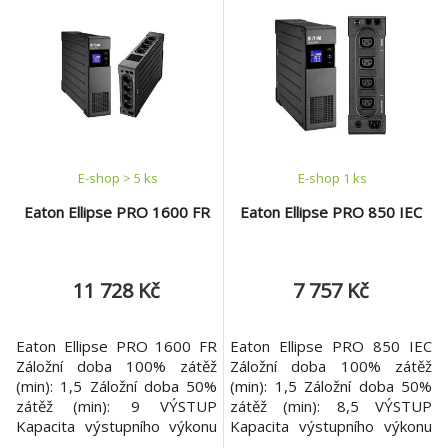
Kapacita výstupního výkonu
[W]: 6000 Kapacita
výstupního výkonu [VA]:
6000 Výstupní napětí [V]:
230 Topologie: Online s dvojí
konverzí Typ křivky:
Sinusoida Výstupní přípojky:
*2 IEC 60320
E-shop > 5 ks
E-shop 1 ks
Eaton Ellipse PRO 1600 FR
Eaton Ellipse PRO 850 IEC
11 728 Kč
7 757 Kč
Eaton Ellipse PRO 1600 FR
Eaton Ellipse PRO 850 IEC
Záložní doba 100% zátěž
Záložní doba 100% zátěž
(min): 1,5 Záložní doba 50%
(min): 1,5 Záložní doba 50%
zátěž (min): 9 VÝSTUP
zátěž (min): 8,5 VÝSTUP
Kapacita výstupního výkonu
Kapacita výstupního výkonu
[W]: 1 000 Kapacita
[W]: 510 Kapacita výstupního