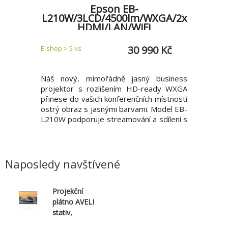
Epson EB-
XGA/HD
L210W/3LCD/4500lm/WXGA/2x
L260
HDMI/LAN/WiFi
9 Kč
30 990 Kč
E-shop > 5 ks
E-shop > 5 
 získáte
Náš nový, mimořádně jasný business
Snadné pr
světlených
projektor s rozlišením HD-ready WXGA
HD na šk
jasem až 4
přinese do vašich konferenčních místností
úhlopříč
sou možné
ostrý obraz s jasnými barvami. Model EB-
možnostm
oost3D™ a
L210W podporuje streamování a sdílení s
sdílení
co Acer
použitím Screen Mirroring a bezdrátové
TECHNO
či. Model:
sítě LAN. Funkce rozdělení projekční
Technolo
tém: DLP
plochy umožňuje promítat obraz ze dvou
kapalnými
x
nebo čtyř vstupů na jedné ploše
C2 Fine O
Naposledy navštívené
Projekční
plátno AVELI
stativ,
175x109cm