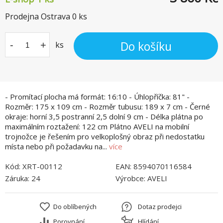
Prodejna Ostrava
0
ks
Do košíku
-
+
ks
- Promítací plocha má formát: 16:10 - Úhlopříčka: 81" -
Rozměr: 175 x 109 cm - Rozměr tubusu: 189 x 7 cm - Černé
okraje: horní 3,5 postranní 2,5 dolní 9 cm - Délka plátna po
maximálním roztažení: 122 cm Plátno AVELI na mobilní
trojnožce je řešením pro velkoplošný obraz při nedostatku
místa nebo při požadavku na...
více
Kód:
XRT-00112
EAN:
8594070116584
Záruka:
24
Výrobce:
AVELI
Do oblíbených
Dotaz prodejci
Porovnání
Hlídání