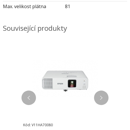
Max. velikost plátna
81
Související produkty
Kód: V11HA70080
Kód: V11HA