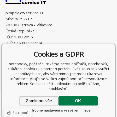
pimpala.cz-service IT
Mírová 297/17
70300 Ostrava - Vítkovice
Česká Republika
IČO: 10032096
DIČ: CZ6311151594
Cookies a GDPR
notebooky, počítače, tiskárny, servis počítačů, notebooků,
tiskáren, správa IT a partneři potřebují Váš souhlas k využití
jednotlivých dat, aby Vám mimo jiné mohli ukazovat
informace týkající se Vašich zájmů pomocí personalizace
reklam. Souhlas udělíte kliknutím na políčko "Ano,
souhlasím".
Copyright © 2026 Ing. Antonín Pohludka
Zamítnout vše
OK
Všechna práva vyhrazena.
Podrobné nastavení s vysvětlením zde
Tento eshop dodala firma
BINARGON.cz
-
Mapa stránek
Soukromí