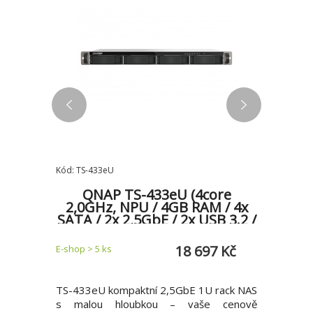
Kód: TS-433eU
Kód: TS-86
vací
QNAP TS-433eU (4core
QNAP
NAP NAS
2,0GHz, NPU / 4GB RAM / 4x
2,9GHz
ypu C -
SATA / 2x 2,5GbE / 2x USB 3.2 /
2,5Gb
malá hloubka)
U
7 Kč
18 697 Kč
E-shop > 5 ks
E-shop 2 k
 generace)
TS-433eU kompaktní 2,5GbE 1U rack NAS
TS-864e
az na web
s malou hloubkou – vaše cenově
hloubk