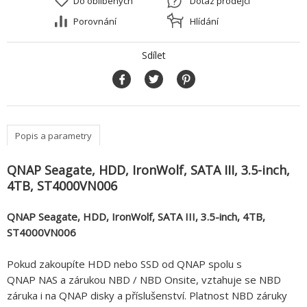
Do oblíbených
Dotaz prodejci
Porovnání
Hlídání
Sdílet
Popis a parametry
QNAP Seagate, HDD, IronWolf, SATA III, 3.5-inch,
4TB, ST4000VN006
QNAP Seagate, HDD, IronWolf, SATA III, 3.5-inch, 4TB,
ST4000VN006
Pokud zakoupíte HDD nebo SSD od QNAP spolu s
QNAP NAS a zárukou NBD / NBD Onsite, vztahuje se NBD
záruka i na QNAP disky a příslušenství. Platnost NBD záruky