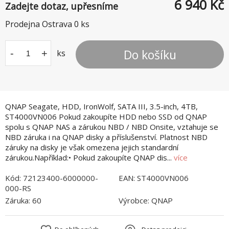
6 940
Kč
Zadejte dotaz, upřesníme
Prodejna Ostrava
0
ks
Do košíku
-
+
ks
QNAP Seagate, HDD, IronWolf, SATA III, 3.5-inch, 4TB,
ST4000VN006 Pokud zakoupíte HDD nebo SSD od QNAP
spolu s QNAP NAS a zárukou NBD / NBD Onsite, vztahuje se
NBD záruka i na QNAP disky a příslušenství. Platnost NBD
záruky na disky je však omezena jejich standardní
zárukou.Například:• Pokud zakoupíte QNAP dis...
více
Kód:
72123400-6000000-
EAN:
ST4000VN006
000-RS
Záruka:
60
Výrobce:
QNAP