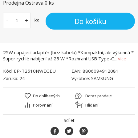
Prodejna Ostrava
0
ks
Do košíku
-
+
ks
25W napájecí adaptér (bez kabelu) *Kompaktní, ale výkonná *
Super rychlé nabíjení až 25 W *Rozhraní USB Type-C...
více
Kód:
EP-T2510NWEGEU
EAN:
8806094912081
Záruka:
24
Výrobce:
SAMSUNG
Do oblíbených
Dotaz prodejci
Porovnání
Hlídání
Sdílet