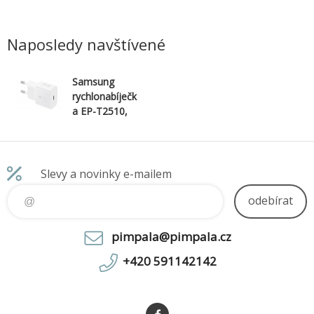
 *Stereo
každý moment. *Dechberoucí zobrazení
*Cornin
X *Smart
díky obrovskému 6,7“ displeji *Vodě a
reprodu
prachu odolný (IP54) *Fotoaparát s
View *Alw
Naposledy navštívené
vysokým rozlišen
Samsung
rychlonabíječk
a EP-T2510,
bez kabelu,
25W White
Slevy a novinky e-mailem
odebírat
pimpala@pimpala.cz
+420 591142142