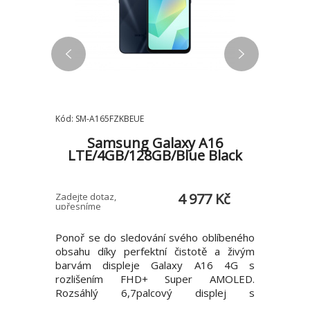
Kód: SM-A165FZKBEUE
Kód: SM-S
25
Samsung Galaxy A16
Blue
LTE/4GB/128GB/Blue Black
S25/
3 Kč
4 977 Kč
Zadejte dotaz,
E-shop > 5 
upřesníme
tvůj život
Ponoř se do sledování svého oblíbeného
AI společ
á přímo v
obsahu díky perfektní čistotě a živým
Umělá in
videí i ve
barvám displeje Galaxy A16 4G s
telefonu 
zení Naše
rozlišením FHD+ Super AMOLED.
tmě Naše
 hraní her
Rozsáhlý 6,7palcový displej s
nejvýkonn
ost IP68
minimalistickým rámečkem dokonale oživí
*Galaxy