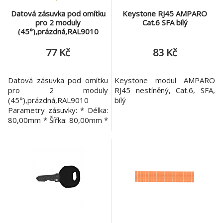
Datová zásuvka pod omítku
Keystone RJ45 AMPARO
pro 2 moduly
Cat.6 SFA bílý
(45°),prázdná,RAL9010
77 Kč
83 Kč
Datová zásuvka pod omítku
Keystone modul AMPARO
pro 2 moduly
RJ45 nestíněný, Cat.6, SFA,
(45°),prázdná,RAL9010
bílý
Parametry zásuvky: * Délka:
80,00mm * Šířka: 80,00mm *
Výška: 28,00mm * Váha:
0,09kg * SCHRACK Formát:
SFA, SFB * Typ zásuvky:
80x80mm * Instalace:
Instalační kanál; na omítku;
pod omítku; podlahové
krabice * Portů: 2 * Barva:
RAL 9010 * Stupeň ochrany
krytí: IP2