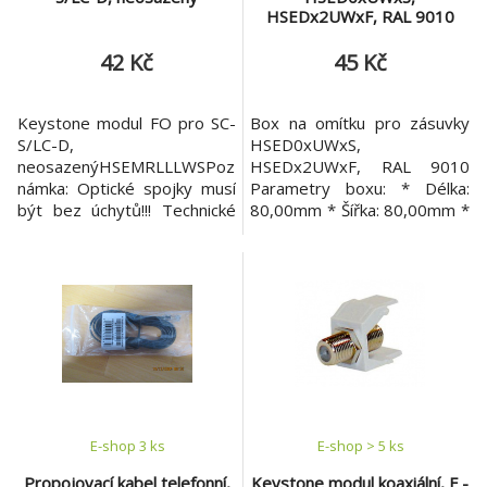
HSEDx2UWxF, RAL 9010
42 Kč
45 Kč
Keystone modul FO pro SC-
Box na omítku pro zásuvky
S/LC-D,
HSED0xUWxS,
neosazenýHSEMRLLLWSPoz
HSEDx2UWxF, RAL 9010
námka: Optické spojky musí
Parametry boxu: * Délka:
být bez úchytů!!! Technické
80,00mm * Šířka: 80,00mm *
parametry *Délka: 22,00mm
Výška: 40,00mm * Váha:
*Šířka: 17,00mm *Výška:
0,06kg * SCHRACK Formát:
23,00mm *Minimální teplota
SFA, SFB * Typ zásuvky:
okolí: -10°C *Maximální
80x80mm * Instalace:
teplota okolí: 60°C *Produkt:
Nástěnná montáž * Barva:
Modul *Kategorie: Vláknová
RAL 9010 * Stupeň ochrany
optika *SCHRACK Formát:
krytí: IP20
SFA *Portů: 1
E-shop 3 ks
E-shop > 5 ks
Propojovací kabel telefonní,
Keystone modul koaxiální, F -