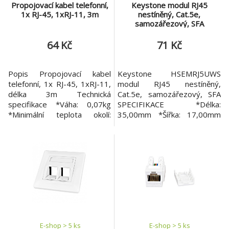
Propojovací kabel telefonní,
Keystone modul RJ45
1x RJ-45, 1xRJ-11, 3m
nestíněný, Cat.5e,
samozářezový, SFA
64 Kč
71 Kč
Popis Propojovací kabel
Keystone HSEMRJ5UWS
telefonní, 1x RJ-45, 1xRJ-11,
modul RJ45 nestíněný,
délka 3m Technická
Cat.5e, samozářezový, SFA
specifikace *Váha: 0,07kg
SPECIFIKACE *Délka:
*Minimální teplota okolí:
35,00mm *Šířka: 17,00mm
-20°C *Maximální teplota
*Výška: 26,00mm *Váha:
okolí: 60°C *Typ: Propojovací
0,01kg *Minimální teplota
kabel *Délka patchkabelu:
okolí: -10°C *Maximální
3,0m
teplota okolí: 60°C *Produkt:
Modul *Kategorie: Cat.5e
*Stínění: Nestíněný
*SCHRACK Formát: SFA
*Portů: 1 TECHNICKÁ DATA
*Keystone modul
E-shop > 5 ks
E-shop > 5 ks