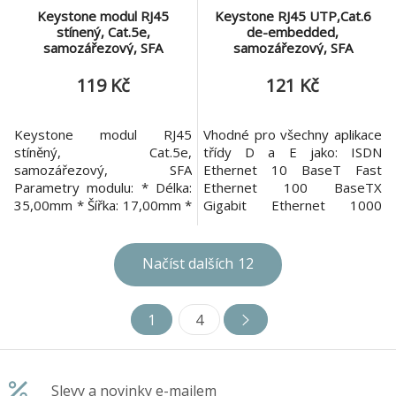
Keystone modul RJ45
Keystone RJ45 UTP,Cat.6
stínený, Cat.5e,
de-embedded,
samozářezový, SFA
samozářezový, SFA
119 Kč
121 Kč
Keystone modul RJ45
Vhodné pro všechny aplikace
stíněný, Cat.5e,
třídy D a E jako: ISDN
samozářezový, SFA
Ethernet 10 BaseT Fast
Parametry modulu: * Délka:
Ethernet 100 BaseTX
35,00mm * Šířka: 17,00mm *
Gigabit Ethernet 1000
Výška: 26,00mm * Váha:
BaseT Gigabit Ethernet
0,01kg * Kategorie: Cat.5e *
1000 BaseTX Token Ring
Stínění: Stíněný * SCHRACK
4/16 Mbit/s ATM 155 Mbit/s
Načíst dalších
12
Formát: SFA * Portů: 1
VoIP (Voice over IP) PoE
(Power over Ethernet)
1
4
Slevy a novinky e-mailem