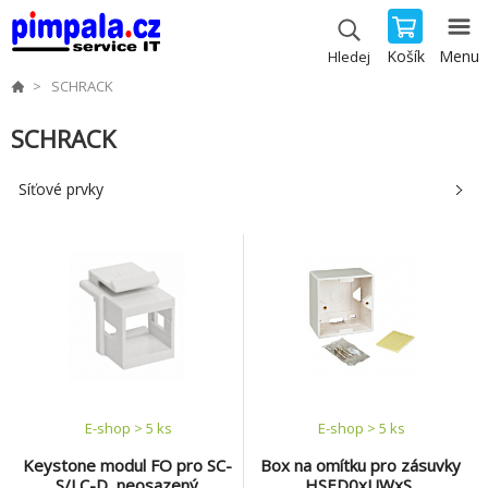
Košík
Menu
Hledej
SCHRACK
SCHRACK
Síťové prvky
E-shop > 5 ks
E-shop > 5 ks
Keystone modul FO pro SC-
Box na omítku pro zásuvky
S/LC-D, neosazený
HSED0xUWxS,