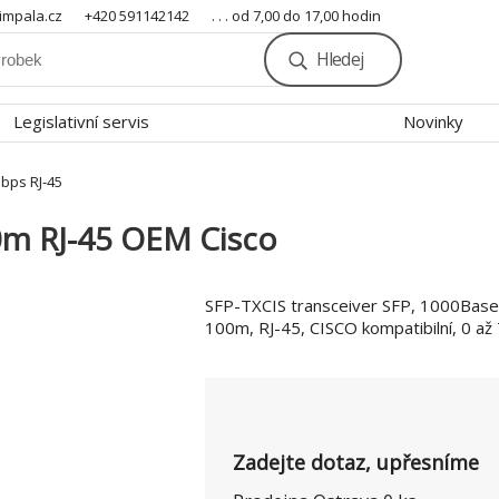
mpala.cz
+420 591142142
. . . od 7,00 do 17,00 hodin
Hledej
Legislativní servis
Novinky
bps RJ-45
m RJ-45 OEM Cisco
SFP-TXCIS transceiver SFP, 1000Base
100m, RJ-45, CISCO kompatibilní, 0 až 
Zadejte dotaz, upřesníme