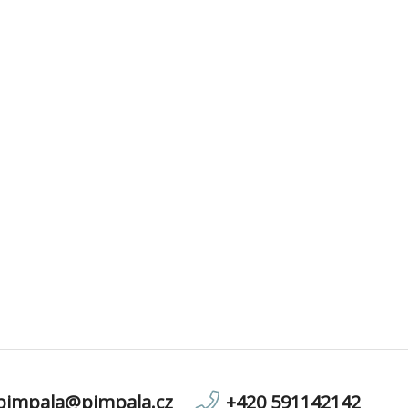
pimpala@pimpala.cz
+420 591142142