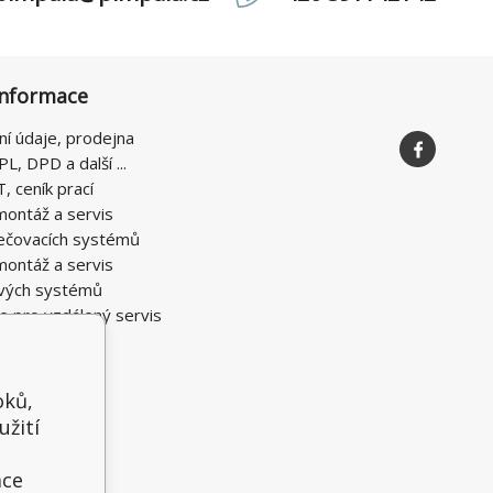
informace
ní údaje, prodejna
PL, DPD a další ...
T, ceník prací
montáž a servis
ečovacích systémů
montáž a servis
vých systémů
e pro vzdálený servis
oků,
užití
t
ace