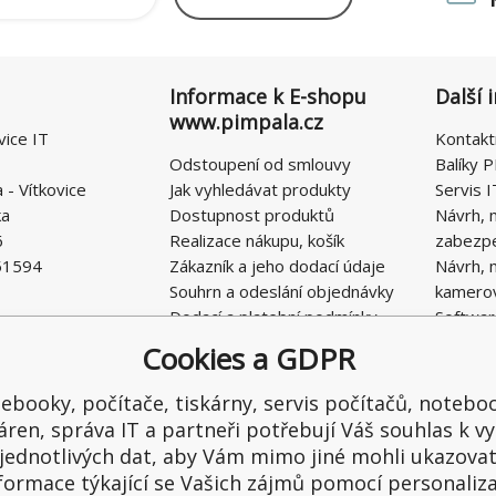
Informace k E-shopu
Další 
www.pimpala.cz
vice IT
Kontakt
Odstoupení od smlouvy
Balíky P
- Vítkovice
Jak vyhledávat produkty
Servis I
ka
Dostupnost produktů
Návrh, 
6
Realizace nákupu, košík
zabezp
51594
Zákazník a jeho dodací údaje
Návrh, 
Souhrn a odeslání objednávky
kamero
Dodací a platební podmínky
Softwar
Obchodní podmínky E-SHOPU
Cookies a GDPR
Ochrana osobních údajů
Řešení nedostatků, reklamace
ebooky, počítače, tiskárny, servis počítačů, notebo
Kontaktní formulář
áren, správa IT a partneři potřebují Váš souhlas k vy
jednotlivých dat, aby Vám mimo jiné mohli ukazova
formace týkající se Vašich zájmů pomocí personaliz