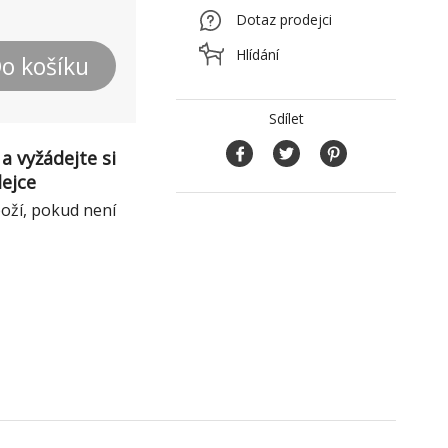
Dotaz prodejci
Hlídání
o košíku
Sdílet
a vyžádejte si
dejce
boží, pokud není