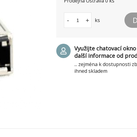
Prodejna Ostrava
0
ks
D
-
+
ks
Využijte chatovací okno 
další informace od pro
... zejména k dostupnosti z
ihned skladem