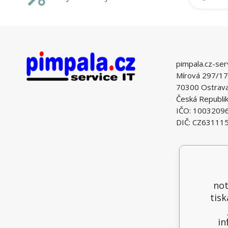
pimpala.cz-ser
Mírová 297/17
70300 Ostrava 
Česká Republi
IČO: 1003209
DIČ: CZ63111
not
tisk
in