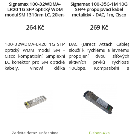
Signamax 100-32WDMA-
Signamax 100-35C-1M 10G
LR20 1G SFP optický WDM
SFP+ propojovací kabel
modul SM 1310nm LC, 20km,
metalický - DAC, 1m, Cisco
DDM - Cisco komp.
komp.
264 Kč
269 Kč
100-32WDMA-LR20 1G SFP
DAC (Direct Attach Cable)
optický WDM modul SM -
slouží k rychlému a levnému
Cisco kompatibilní. Simplexní
propojení dvou síťových
LC konektor pro SM optické
aktivních prvků rychlostí
kabely. Vlnová délka
10Gbps. Kompatibilní s
Tx1310nm/Rx1550nm.
klasickými SFP+ porty. Délka
Maximální dosah 20km. SFP
propojovacího kabelu 1m.
má podporu DDM
100-35C-1M je rychlé a
diagnostiky. 100-32WDMA-
levné řešení pro snadné
LR20 je 1G SFP optický
propojení dvou síťových
WDM modul s konektorem
aktivních prvků switch/router
LC pro Singlemode kabel na
rychlostí 10Gbps bez
vln. délkách Tx1310nm a
nutnosti pořízení SFP+
Rx1550nm. Modul je
modulů či j
kompatibilní
Zadejte dotaz, upřesníme
E-shop 4 ks