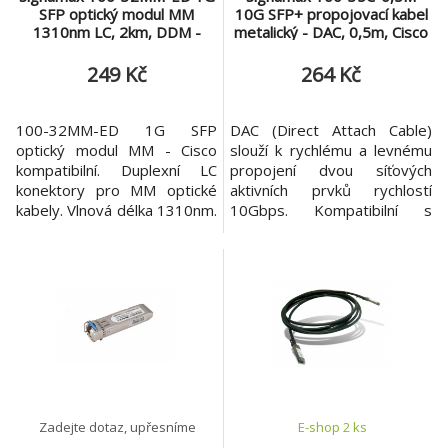
SFP optický modul MM
10G SFP+ propojovací kabel
1310nm LC, 2km, DDM -
metalický - DAC, 0,5m, Cisco
Cisco komp.
komp.
249 Kč
264 Kč
100-32MM-ED 1G SFP
DAC (Direct Attach Cable)
optický modul MM - Cisco
slouží k rychlému a levnému
kompatibilní. Duplexní LC
propojení dvou síťových
konektory pro MM optické
aktivních prvků rychlostí
kabely. Vlnová délka 1310nm.
10Gbps. Kompatibilní s
Maximální dosah 2km. SFP
klasickými SFP+ porty. Délka
má podporu DDM
propojovacího kabelu 0,5m.
diagnostiky. Technické
100-35C-0,5M je rychlé a
parametry Formát modulu:
levné řešení pro snadné
SFP Typ konektoru: Optický
propojení dvou síťových
MM, LC Rychlost modulu:
aktivních prvků switch/router
1Gbps DDMI: Ano Záruka: 3
rychlostí 10Gbps bez
roky Průmyslový: Ne Popis
nutnosti pořízení SFP+
produktu 100
modulů
Zadejte dotaz, upřesníme
E-shop 2 ks