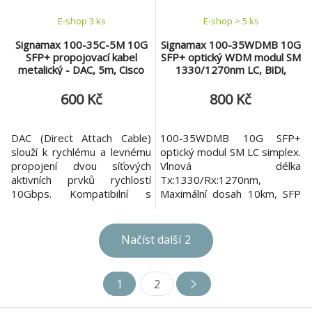
E-shop 3 ks
E-shop > 5 ks
Signamax 100-35C-5M 10G
Signamax 100-35WDMB 10G
SFP+ propojovací kabel
SFP+ optický WDM modul SM
metalický - DAC, 5m, Cisco
1330/1270nm LC, BiDi,
komp.
10km, DDM - Cisco komp.
600 Kč
800 Kč
DAC (Direct Attach Cable)
100-35WDMB 10G SFP+
slouží k rychlému a levnému
optický modul SM LC simplex.
propojení dvou síťových
Vlnová délka
aktivních prvků rychlostí
Tx:1330/Rx:1270nm,
10Gbps. Kompatibilní s
Maximální dosah 10km, SFP
klasickými SFP+ porty. Délka
má podporu DDM
propojovacího kabelu 5m.
diagnostiky. Záruka 3 roky.
100-35C-5M je rychlé a
Načíst další
2
levné řešení pro snadné
propojení dvou síťových
aktivních prvků switch/router
1
2
rychlostí 10Gbps bez
nutnosti pořízení SFP+