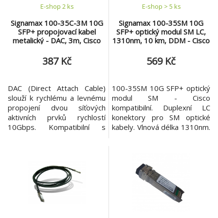
E-shop 2 ks
E-shop > 5 ks
Signamax 100-35C-3M 10G
Signamax 100-35SM 10G
SFP+ propojovací kabel
SFP+ optický modul SM LC,
metalický - DAC, 3m, Cisco
1310nm, 10 km, DDM - Cisco
komp.
komp.
387 Kč
569 Kč
DAC (Direct Attach Cable)
100-35SM 10G SFP+ optický
slouží k rychlému a levnému
modul SM - Cisco
propojení dvou síťových
kompatibilní. Duplexní LC
aktivních prvků rychlostí
konektory pro SM optické
10Gbps. Kompatibilní s
kabely. Vlnová délka 1310nm.
klasickými SFP+ porty. Délka
Maximální dosah 10km. SFP
propojovacího kabelu 3m.
má podporu DDM
100-35C-3M je rychlé a
diagnostiky. 100-35SM je
levné řešení pro snadné
10G SFP+ optický modul s
propojení dvou síťových
konektorem LC pro
aktivních prvků switch/router
Singlemode kabel na vln.
rychlostí 10Gbps bez
délce 1310nm. Modul je
nutnosti pořízení SFP+
kompatibilní se zařízeními
modulů či j
jiných výrobců (např. Cisco).