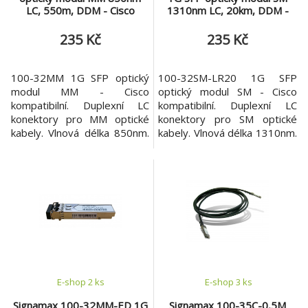
LC, 550m, DDM - Cisco
1310nm LC, 20km, DDM -
komp.
Cisco komp.
235 Kč
235 Kč
100-32MM 1G SFP optický
100-32SM-LR20 1G SFP
modul MM - Cisco
optický modul SM - Cisco
kompatibilní. Duplexní LC
kompatibilní. Duplexní LC
konektory pro MM optické
konektory pro SM optické
kabely. Vlnová délka 850nm.
kabely. Vlnová délka 1310nm.
Maximální dosah 550m. SFP
Maximální dosah 20km. SFP
má podporu DDM
má podporu DDM
diagnostiky. 100-32MM je
diagnostiky. 100-32SM-LR20
1G SFP optický modul s
je 1G SFP optický modul s
konektorem LC pro
konektorem LC pro
Multimode kabel na vln. délce
Singlemode kabel na vln.
850nm. Modul je kompatibilní
délce 1310nm. Modul je
se zařízeními jiných výrobců
kompatibilní se zařízeními
(např. Cisco). Dosah m
jiných výrobců (např. Ci
E-shop 2 ks
E-shop 3 ks
Signamax 100-32MM-ED 1G
Signamax 100-35C-0,5M