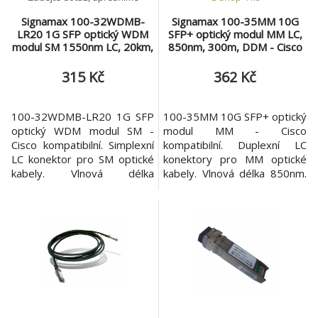
Signamax 100-32WDMB-
Signamax 100-35MM 10G
LR20 1G SFP optický WDM
SFP+ optický modul MM LC,
modul SM 1550nm LC, 20km,
850nm, 300m, DDM - Cisco
DDM - Cisco komp.
komp.
315 Kč
362 Kč
100-32WDMB-LR20 1G SFP
100-35MM 10G SFP+ optický
optický WDM modul SM -
modul MM - Cisco
Cisco kompatibilní. Simplexní
kompatibilní. Duplexní LC
LC konektor pro SM optické
konektory pro MM optické
kabely. Vlnová délka
kabely. Vlnová délka 850nm.
Tx1550nm/Rx1310nm.
Maximální dosah 300m. SFP
Maximální dosah 20km. SFP
má podporu DDM
má podporu DDM
diagnostiky. 100-35MM je
diagnostiky. 100-32WDMB-
10G SFP+ optický modul s
LR20 je 1G SFP optický
konektorem LC pro
WDM modul s konektorem
Multimode kabel na vln. délce
LC pro Singlemode kabel na
850nm. Modul je kompatibilní
vln. délkách Tx1550nm a
se zařízeními jiných výrobců
Rx1310nm. Modul je
(např. Cisco). Dos
kompatibilní