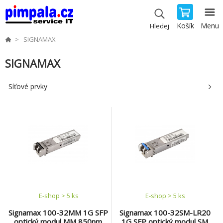
Košík
Menu
Hledej
SIGNAMAX
SIGNAMAX
Síťové prvky
E-shop > 5 ks
E-shop > 5 ks
Signamax 100-32MM 1G SFP
Signamax 100-32SM-LR20
optický modul MM 850nm
1G SFP optický modul SM