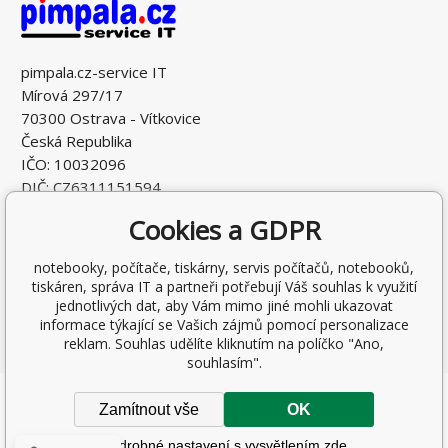
pimpala.cz-service IT
Mírová 297/17
70300 Ostrava - Vítkovice
Česká Republika
IČO: 10032096
DIČ: CZ6311151594
Cookies a GDPR
notebooky, počítače, tiskárny, servis počítačů, notebooků,
tiskáren, správa IT a partneři potřebují Váš souhlas k využití
jednotlivých dat, aby Vám mimo jiné mohli ukazovat
informace týkající se Vašich zájmů pomocí personalizace
reklam. Souhlas udělíte kliknutím na políčko "Ano,
souhlasím".
Copyright © 2026 Ing. Antonín Pohludka
Zamítnout vše
OK
Všechna práva vyhrazena.
Podrobné nastavení s vysvětlením zde