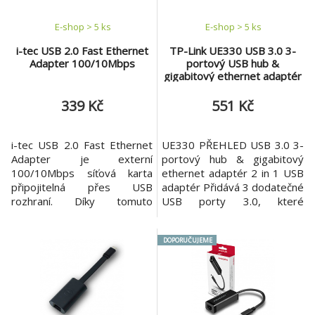
nabí
10/100/1
E-shop > 5 ks
E-shop > 5 ks
i-tec USB 2.0 Fast Ethernet
TP-Link UE330 USB 3.0 3-
Adapter 100/10Mbps
portový USB hub &
gigabitový ethernet adaptér
339 Kč
551 Kč
i-tec USB 2.0 Fast Ethernet
UE330 PŘEHLED USB 3.0 3-
Adapter je externí
portový hub & gigabitový
100/10Mbps síťová karta
ethernet adaptér 2 in 1 USB
připojitelná přes USB
adaptér Přidává 3 dodatečné
rozhraní. Díky tomuto
USB porty 3.0, které
adaptéru můžete jednoduše
podporují přenosovou
a elegantně přidat další
rychlost až 5Gbit/s, 10 krát
DOPORUČUJEME
síťovou kartu do Vašeho
rychlejší než USB 2.0 Přidává
počítače, notebooku nebo
připojitelnost gigabitové
tabletu. Adaptér nevyžaduje
ethernetové sítě podporující
externí napájení a podporuje
přenosovou rychlost až
širokou škálu operačních
1000Mbit/s Kompaktní a
systémů od Windows a MAC
lehký Plug and Play* Vyl