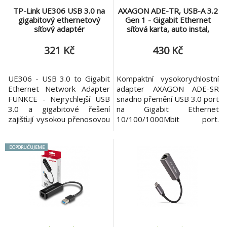
TP-Link UE306 USB 3.0 na
AXAGON ADE-TR, USB-A 3.2
gigabitový ethernetový
Gen 1 - Gigabit Ethernet
síťový adaptér
síťová karta, auto instal,
titanově šedá
321 Kč
430 Kč
UE306 - USB 3.0 to Gigabit
Kompaktní vysokorychlostní
Ethernet Network Adapter
adapter AXAGON ADE-SR
FUNKCE - Nejrychlejší USB
snadno přemění USB 3.0 port
3.0 a gigabitové řešení
na Gigabit Ethernet
zajišťují vysokou přenosovou
10/100/1000Mbit port.
rychlost - Plug and Play do
Síťová karta nabízí kromě
Nintendo Switche, Windows
gigabitové propustnosti
DOPORUČUJEME
10 / 8.1 a Linux OS- Skládací
širokou škálu funkcí např.
a přenosný design se ideálně
IPv4/IPv6 checksum pro
hodí k vašemu ultrabooku -
snížení zátěže CPU
Kompatibilní s Nintendo
kontrolními součty,
Switch: užijte si hraní s přáteli
crossover detekci a
a rychlé
autokorekci, TCP large send
offload, podporu různých
módů Wake