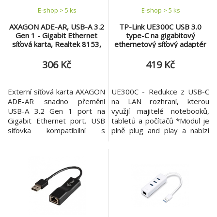
módů Wak
E-shop > 5 ks
E-shop > 5 ks
AXAGON ADE-AR, USB-A 3.2
TP-Link UE300C USB 3.0
Gen 1 - Gigabit Ethernet
type-C na gigabitový
síťová karta, Realtek 8153,
ethernetový síťový adaptér
auto instal
306 Kč
419 Kč
Externí síťová karta AXAGON
UE300C - Redukce z USB-C
ADE-AR snadno přemění
na LAN rozhraní, kterou
USB-A 3.2 Gen 1 port na
využjí majitelé notebooků,
Gigabit Ethernet port. USB
tabletů a počítačů *Modul je
síťovka kompatibilní s
plně plug and play a nabízí
rychlostmi 10/100/1000
přenosovou rychlost až 1
Mbit/s rozšíří počítač o
000 Mbps *Díky
rychlé a stabilní síťové
kompaktnímu designu se
připojení, doplní chybějící
zatahovacím kabelem je
síťový RJ-45 konektor, přidá
ideální na cesty FUNKCE
další síťovou kartu nebo
Rozměry: 2.8 x 1.0 x 0.6
nahradí původní nefunkční
palce (71 x 26 x 16.2mm)
síťové připojení. LAN adaptér
Chipset: RTL8153 Rozhraní: