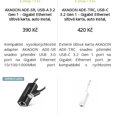
E-shop > 5 ks
E-shop > 5 ks
AXAGON ADE-SR, USB-A 3.2
AXAGON ADE-TRC, USB-C
Gen 1 - Gigabit Ethernet
3.2 Gen 1 - Gigabit Ethernet
síťová karta, auto instal,
síťová karta, auto instal,
černá
titanově šedá
390 Kč
420 Kč
Kompaktní vysokorychlostní
Externí síťová karta AXAGON
adapter AXAGON ADE-SR
ADE-TRC snadno přemění
snadno přemění USB 3.0
USB-C 3.2 Gen 1 port na
port na Gigabit Ethernet
Gigabit Ethernet port. Je
10/100/1000Mbit port.
kompatibilní s rychlostmi
Síťová karta nabízí kromě
10/100/1000 Mbit/s.
gigabitové propustnosti
Gigabitová síťovka rozšíří
DOPORUČUJEME
širokou škálu funkcí např.
počítač o rychlé a stabilní
IPv4/IPv6 checksum pro
síťové připojení, doplní
snížení zátěže CPU
chybějící síťový RJ-45
kontrolními součty,
konektor, přidá další síťovou
crossover detekci a
kartu nebo nahradí původní
autokorekci, TCP large send
nefunkční síťové připojení.
offload, podporu různých
LAN