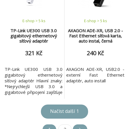
A obsahuje vestavěný
autokorekci, TCP large send
ovladač pro snadnou instala
offload, podporu různých
E-shop > 5 ks
E-shop > 5 ks
TP-Link UE300 USB 3.0
AXAGON ADE-XR, USB 2.0 -
gigabitový ethernetový
Fast Ethernet síťová karta,
síťový adaptér
auto instal, černá
321 Kč
240 Kč
TP-Link UE300 USB 3.0
AXAGON ADE-XR, USB2.0 -
gigabitový ethernetový
externí Fast Ethernet
síťový adaptér Hlavní znaky:
adaptér, auto install
*Nejrychlejší USB 3.0 a
gigabitové připojení zajišťuje
vysokou přenosovou
rychlost. *Plug and Play ve
Windows (XP/Vista/7/8/8.1),
Načíst další
1
Mac OS X (10.9/10.10), Linux
OS. Poznámka: Vyžadován
ovladač pro Mac OS X (10.5-