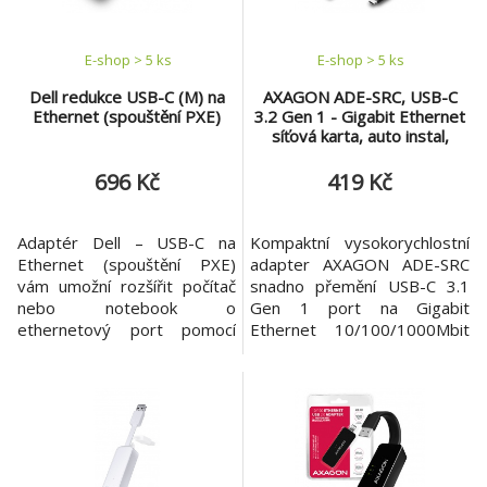
OS až po Linux. E
E-shop > 5 ks
E-shop > 5 ks
Dell redukce USB-C (M) na
AXAGON ADE-SRC, USB-C
Ethernet (spouštění PXE)
3.2 Gen 1 - Gigabit Ethernet
síťová karta, auto instal,
černá
696 Kč
419 Kč
Adaptér Dell – USB-C na
Kompaktní vysokorychlostní
Ethernet (spouštění PXE)
adapter AXAGON ADE-SRC
vám umožní rozšířit počítač
snadno přemění USB-C 3.1
nebo notebook o
Gen 1 port na Gigabit
ethernetový port pomocí
Ethernet 10/100/1000Mbit
existujícího portu rozhraní
port. Síťová karta nabízí
USB-C. Adaptér Dell – USB-C
kromě gigabitové
na Ethernet podporuje
propustnosti širokou škálu
přenosy rychlostí až
funkcí např. IPv4/IPv6
gigabitového Ethernetu,
checksum pro snížení zátěže
takže umožňuje rychlejší
CPU kontrolními součty,
streamování obsahu z webu.
crossover detekci a