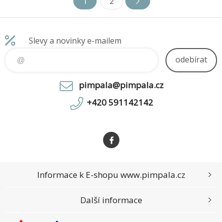
1
2
10.8). *Sklopné a přenosné
provedení ideální pro v
Slevy a novinky e-mailem
odebírat
pimpala@pimpala.cz
+420 591142142
Informace k E-shopu www.pimpala.cz
Další informace