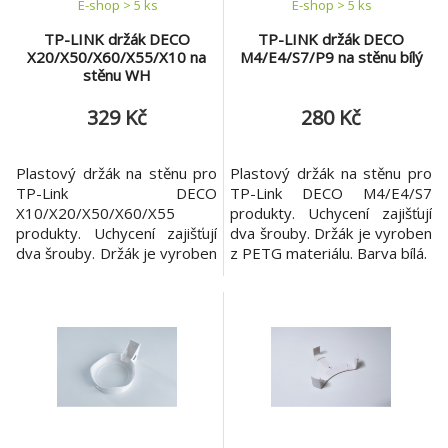
E-shop > 5 ks
E-shop > 5 ks
TP-LINK držák DECO
TP-LINK držák DECO
X20/X50/X60/X55/X10 na
M4/E4/S7/P9 na stěnu bílý
stěnu WH
329 Kč
280 Kč
Plastový držák na stěnu pro
Plastový držák na stěnu pro
TP-Link DECO
TP-Link DECO M4/E4/S7
X10/X20/X50/X60/X55
produkty. Uchycení zajišťují
produkty. Uchycení zajišťují
dva šrouby. Držák je vyroben
dva šrouby. Držák je vyroben
z PETG materiálu. Barva bílá.
z PETG materiálu. Barva bílá.