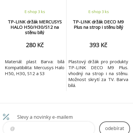
E-shop 3 ks
E-shop 3 ks
TP-LINK držák MERCUSYS
TP-LINK držák DECO M9
HALO H50/H30/S12 na
Plus na strop i stěnu bílý
stěnu bílý
280 Kč
393 Kč
Materiál: plast Barva: bílá
Plastový držák pro produkty
Kompatibilita: Mercusys Halo
TP-LINK DECO M9 Plus.
H50, H30, S12 a S3
vhodný na strop i na stěnu.
Možnost skrytí za TV. Barva
bílá.
Slevy a novinky e-mailem
odebírat