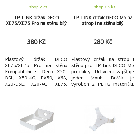
E-shop 2 ks
E-shop > 5 ks
TP-LINK držák DECO
TP-LINK držák DECO M5 na
XE75/XE75 Pro na stěnu bílý
strop i na stěnu bílý
380 Kč
280 Kč
Plastový držák DECO
Plastový držák na strop i
XE75/XE75 Pro na stěnu
stěnu pro TP-Link DECO M5
Kompatibilní s Deco X50-
produkty. Uchycení zajišťuje
DSL, X50-4G, PX50, X68,
jeden šroub. Držák je
X20-DSL, X20-4G, XE75,
vyroben z PETG materiálu.
XE75 Pro
Barva bílá.