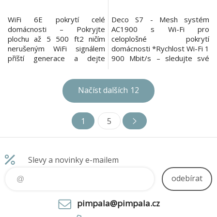
WiFi 6E pokrytí celé
Deco S7 - Mesh systém
domácnosti – Pokryjte
AC1900 s Wi-Fi pro
plochu až 5 500 ft2 ničím
celoplošné pokrytí
nerušeným WiFi signálem
domácnosti *Rychlost Wi-Fi 1
příští generace a dejte
900 Mbit/s – sledujte své
zapomenout mrtvým zónám
oblíbené seriály v rozlišení
pokrytí a načítání do
4K s kombinovanou rychlostí
vyrovnávací paměti. Zcela
až 1 900 Mbit/s (600 Mbit/s
Načíst dalších
12
nové pásmo 6 GHz –
v pásmu 2,4 GHz a 1 300
Začněte využívat nejnovější
Mbit/s v pásmu 5 GHz ) s
frekvenci WiFi a zbavte se
technologií 3×3 MU-MIMO.
1
5
rušení, jejichž původem jsou
*Připojení více než 100
všechna starší zařízení. 6GHz
zařízení – Deco si poradí s
pásmo rovněž po
datovými pře
Slevy a novinky e-mailem
odebírat
pimpala@pimpala.cz