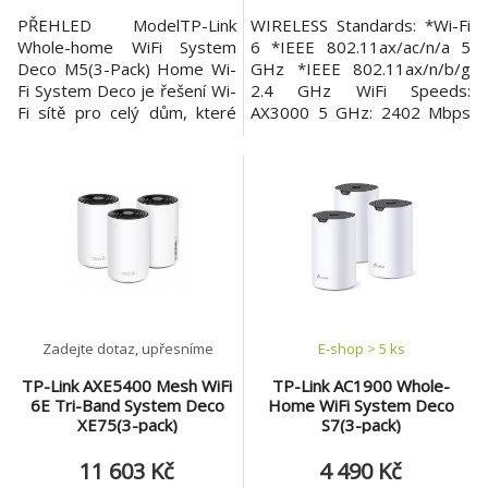
PŘEHLED ModelTP-Link
WIRELESS Standards: *Wi-Fi
Whole-home WiFi System
6 *IEEE 802.11ax/ac/n/a 5
Deco M5(3-Pack) Home Wi-
GHz *IEEE 802.11ax/n/b/g
Fi System Deco je řešení Wi-
2.4 GHz WiFi Speeds:
Fi sítě pro celý dům, které
AX3000 5 GHz: 2402 Mbps
má nejkomplexnější
(802.11ax, HE160) 2.4 GHz:
zabezpečení. Poskytuje
574 Mbps (802.11ax) WiFi
rychlý nepřerušovaný Wi-Fi
Range: 4-6+ Bedroom
signál pro každou místnost
Houses (3-pack) TP-Link
díky tomu, že využije výkon
Mesh Technology Optional
tří samostatných jednotek
Ethernet backhaul work
AC1300 pro souvislé pokrytí
together to link Deco units to
plochy až 420 m2. Nastavení
provide seamless coverage
Dec
Zadejte dotaz, upřesníme
E-shop > 5 ks
TP-Link AXE5400 Mesh WiFi
TP-Link AC1900 Whole-
6E Tri-Band System Deco
Home WiFi System Deco
XE75(3-pack)
S7(3-pack)
11 603 Kč
4 490 Kč