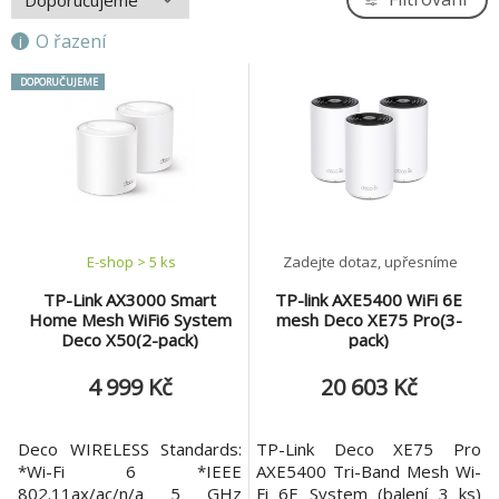
Jak si to máme v praxi představit? Například takto, jak to
ukazuje obrázek. Je pravda, že hrnec s připojením na WiFi
O řazení
jsem ještě osobně neviděl (dnes je 24.1.2023), ale tepelné
čerpadlo, fotovoltaická elektrárna a další technologická
DOPORUČUJEME
zařízení, která již dnes běžně používáme, připojení k WiFi
vyžadují.
E-shop > 5 ks
Zadejte dotaz, upřesníme
TP-Link AX3000 Smart
TP-link AXE5400 WiFi 6E
Home Mesh WiFi6 System
mesh Deco XE75 Pro(3-
Deco X50(2-pack)
pack)
4 999 Kč
20 603 Kč
Deco WIRELESS Standards:
TP-Link Deco XE75 Pro
S těmito nároky roste i požadavek na kvalitní WiFi pokrytí.
*Wi-Fi 6 *IEEE
AXE5400 Tri-Band Mesh Wi-
Jedním z možných řešení jsou zařízení označována jako
TP-link
802.11ax/ac/n/a 5 GHz
Fi 6E System (balení 3 ks)