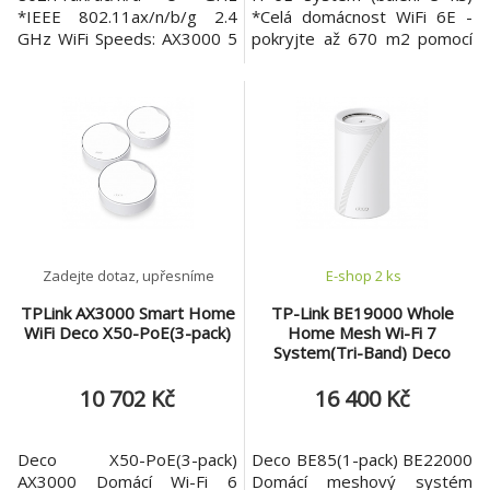
DECO
, která se vyznačují jednoduchou instalací a jsou
*IEEE 802.11ax/n/b/g 2.4
*Celá domácnost WiFi 6E -
primárně určená do domácností, rodinných domů nebo do
GHz WiFi Speeds: AX3000 5
pokryjte až 670 m2 pomocí
menších kanceláří.
Instalaci hravě zvládnete pomocí aplikace v
GHz: 2402 Mbps (802.11ax,
plynulé WiFi nové generace a
mobilním telefonu.
V aplikaci budete mít i přehled o
HE160) 2.4 GHz: 574 Mbps
nechte mrtvé zóny a
jednotlivých prvcích své bezdrátové sítě. Systém DECO
(802.11ax) WiFi Range: 4-6+
bufferování být minulostí
můžete výhodně zakoupit v předpřipravených setech, kdy
Bedroom Houses (3-pack)
*Zcela nové pásmo 6 GHz -
jsou jednotlivé prvky již spárované. Samozřejmě, že můžete
TP-Link Mesh Technology
Vyzkoušejte nejnovější
jednotlivé komponenty DECO dokupovat podle potřeby
Optional Ethernet backhaul
frekvenci WiFi, která eliminuje
postupně.
work together to link Deco
rušení od všech starších
units to provide seamless
zařízení. Pásmo 6 GHz také
cove
př
Zadejte dotaz, upřesníme
E-shop 2 ks
TPLink AX3000 Smart Home
TP-Link BE19000 Whole
WiFi Deco X50-PoE(3-pack)
Home Mesh Wi-Fi 7
System(Tri-Band) Deco
BE85(1-pack)
10 702 Kč
16 400 Kč
Deco X50-PoE(3-pack)
Deco BE85(1-pack) BE22000
AX3000 Domácí Wi-Fi 6
Domácí meshový systém