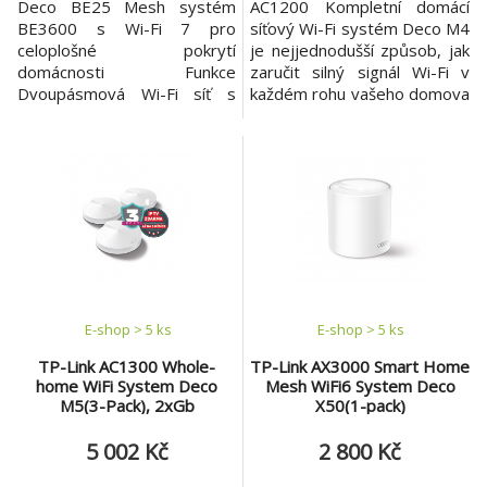
Deco BE25 Mesh systém
AC1200 Kompletní domácí
BE3600 s Wi-Fi 7 pro
síťový Wi-Fi systém Deco M4
celoplošné pokrytí
je nejjednodušší způsob, jak
domácnosti Funkce
zaručit silný signál Wi-Fi v
Dvoupásmová Wi-Fi síť s
každém rohu vašeho domova
rychlostí 3,6 Gb/s *2882
až na ploše 2 800 čtverečních
Mb/s (5 GHz) + 688 Mb/s
stop = 260 m2 (2 balení).
(2,4 GHz). Kabelové
Bezdrátové připojení a
připojení 2,5 Gb/s *2× 2,5
volitelný ethernetový
Gb/s zajišťují maximální
backhaul spolupracují pro
flexibilitu a zvýšenou
propojení jednotek Deco,
propustnost. Kombinované
čímž zajišťují ještě vyšší
bezdrátové a kabelové
síťové rychlosti a sku
páteřní připojení *Propojuje
bezdrát
E-shop > 5 ks
E-shop > 5 ks
TP-Link AC1300 Whole-
TP-Link AX3000 Smart Home
home WiFi System Deco
Mesh WiFi6 System Deco
M5(3-Pack), 2xGb
X50(1-pack)
5 002 Kč
2 800 Kč