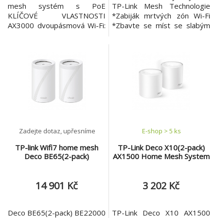
mesh systém s PoE
TP-Link Mesh Technologie
KLÍČOVÉ VLASTNOSTI
*Zabiják mrtvých zón Wi-Fi
AX3000 dvoupásmová Wi-Fi:
*Zbavte se míst se slabým
2402 Mb/s (5 GHz) + 574
signálem pomocí jediné Wi-Fi
Mb/s (2,4 GHz). Více
sítě, která pokryje každý kout
možností instalace: Umístěte
vaší domácnosti funkcí
jej na desku stolu nebo jej
bezproblémového roamingu,
nainstalujte na strop nebo
adaptivního směrování a
stěnu s adaptivním
automatického odstranění
příslušenstvím. Podpora PoE:
problémů. *Již žádné hledání
Power over Ethernet pro
míst se stabilním
napájení pomocí ethernet
Zadejte dotaz, upřesníme
E-shop > 5 ks
TP-link Wifi7 home mesh
TP-Link Deco X10(2-pack)
Deco BE65(2-pack)
AX1500 Home Mesh System
14 901 Kč
3 202 Kč
Deco BE65(2-pack) BE22000
TP-Link Deco X10 AX1500