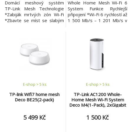
Domácí meshový systém
Whole Home Mesh Wi-Fi 6
TP-Link Mesh Technologie
System Funkce Rychlejší
*Zabiják mrtvých zón Wi-Fi
připojení *Wi-Fi 6 rychlostí až
*Zbavte se míst se slabým
1 500 Mb/s – 1 201 Mb/s v
signálem pomocí jediné Wi-Fi
pásmu 5 GHz a 300 Mb/s v
sítě, která pokryje každý
pásmu 2,4 GHz. Připojte více
kout vaší domácnosti funkcí
zařízení: *Technologie
bezproblémového roamingu,
OFDMA a MU-MIMO
adaptivního směrování a
zčtyřnásobily kapacitu, aby
automatického odstranění
umožnily současný přenos do
problémů. *Již žádné hledání
více zařízení. Zvýšené
míst se stabilním
bezproblémové pokrytí:
*Dosá
E-shop > 5 ks
E-shop > 5 ks
TP-link Wifi7 home mesh
TP-Link AC1200 Whole-
Deco BE25(2-pack)
Home Mesh Wi-Fi System
Deco M4(1-Pack), 2xGigabit
port
5 499 Kč
1 500 Kč