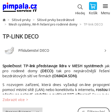
Košík
Menu
Hledej
Síťové prvky
Síťové prvky bezdrátové
Mesh systémy, Wi-Fi řešení pro rodinné domy
TP-link DECO
TP-LINK DECO
Příslušenství DECO
Společnost TP-link představuje lídra v MESH systémech
jak
pro rodinné domy
(DECO)
tak pro nejnáročnější řešení
bezdrátových sítí ve firmách
(OMADA SDN)
.
S rozvojem zařízení, která dnes vyžadují on-line propojení
pomocí místní sítě (LAN) nebo konektivitu k internetu,
rostou i
nároky na pokrytí, stabilitu a rychlost WiFi připojení.
Dnes tuto
komunikaci potřebují nejen notebooky a telefony, ale i všechna
Zobrazit více
zařízení tak zvané
"chytré domácnosti"
.
Filtrování