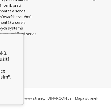
T, ceník prací
montáž a servis
ečovacích systémů
montáž a servis
vých systémů
e pro vzdálený servis
oků,
užití
t
ace
asím".
ové obchody
a
www stránky
:
BINARGON.cz
-
Mapa stránek