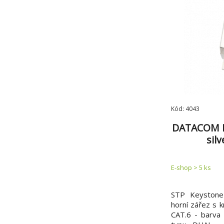
Kód: 4043
DATACOM K
silv
E-shop > 5 ks
STP Keystone 
horní zářez s k
CAT.6 - barva 