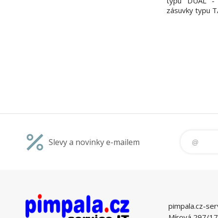
typu DUAL - 
zásuvky typu
Slevy a novinky e-mailem
pimpala.cz-ser
Mírová 297/17