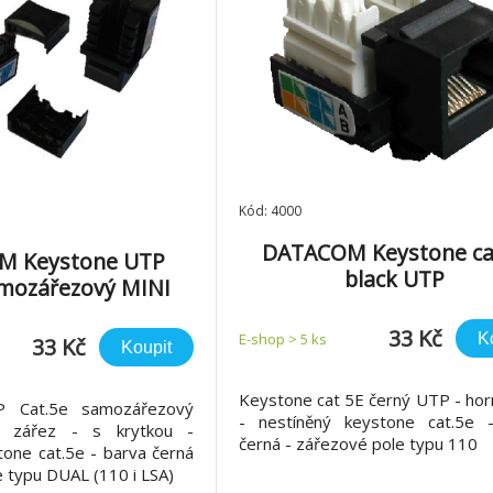
Kód: 4000
DATACOM Keystone ca
M Keystone UTP
black UTP
mozářezový MINI
černý
33 Kč
K
E-shop > 5 ks
33 Kč
Koupit
Keystone cat 5E černý UTP - hor
 Cat.5e samozářezový
- nestíněný keystone cat.5e 
í zářez - s krytkou -
černá - zářezové pole typu 110
tone cat.5e - barva černá
e typu DUAL (110 i LSA)