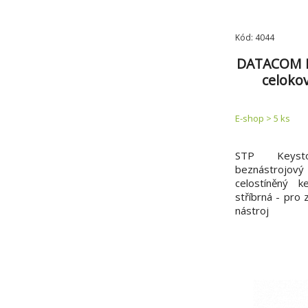
Kód: 4044
DATACOM K
celoko
E-shop > 5 ks
STP Keyst
beznástrojový 
celostíněný 
stříbrná - pro 
nástroj