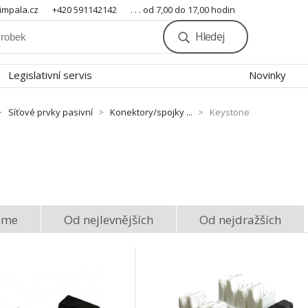
mpala.cz
+420 591142142
. . . od 7,00 do 17,00 hodin
Hledej
Legislativní servis
Novinky
Síťové prvky pasivní
Konektory/spojky ...
Keystone
eme
Od nejlevnějších
Od nejdražších