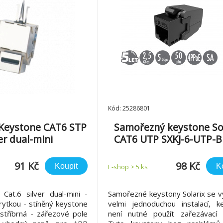
Kód: 25286801
eystone CAT6 STP
Samořezný keystone So
er dual-mini
CAT6 UTP SXKJ-6-UTP-B
Component Level a 4P
certifikace
91 Kč
98 Kč
Koupit
K
E-shop > 5 ks
Cat.6 silver dual-mini -
Samořezné keystony Solarix se v
rytkou - stíněný keystone
velmi jednoduchou instalací, k
stříbrná - zářezové pole
není nutné použít zařezávací n