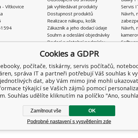
- Vítkovice
Jak vyhledávat produkty
Servis I
ka
Dostupnost produktů
Návrh, 
6
Realizace nákupu, košík
zabezp
51594
Zákazník a jeho dodací údaje
Návrh, 
Souhrn a odeslání objednávky
kamero
Dodací a platební podmínky
Softwar
Obchodní podmínky E-SHOPU
Cookies a GDPR
Ochrana osobních údajů
Řešení nedostatků, reklamace
ebooky, počítače, tiskárny, servis počítačů, notebo
Kontaktní formulář
áren, správa IT a partneři potřebují Váš souhlas k vy
jednotlivých dat, aby Vám mimo jiné mohli ukazova
formace týkající se Vašich zájmů pomocí personaliz
m. Souhlas udělíte kliknutím na políčko "Ano, souhl
Zamítnout vše
OK
Podrobné nastavení s vysvětlením zde
hrazena.
Internet