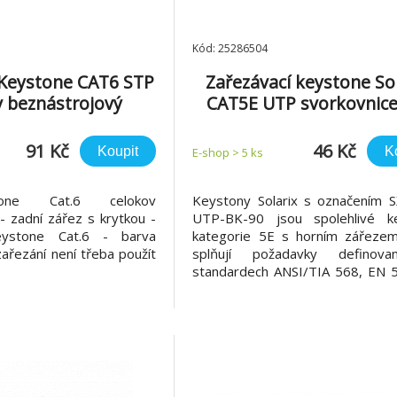
Kód: 25286504
eystone CAT6 STP
Zařezávací keystone Sol
v beznástrojový
CAT5E UTP svorkovnice
SXKJ-5E-UTP-BK-90
91 Kč
46 Kč
Koupit
K
E-shop > 5 ks
one Cat.6 celokov
Keystony Solarix s označením S
- zadní zářez s krytkou -
UTP-BK-90 jsou spolehlivé k
keystone Cat.6 - barva
kategorie 5E s horním zářezem
zařezání není třeba použít
splňují požadavky definov
standardech ANSI/TIA 568, EN 
ISO 11801, včetně všech nejno
dodatků. Standardní barva u
nestíněného keystonu je černá.
jako všechny keystony Solarix n
tento keyston