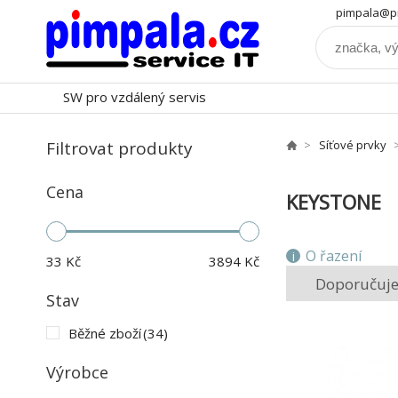
pimpala@pi
SW pro vzdálený servis
Filtrovat produkty
Síťové prvky
Cena
KEYSTONE
O řazení
33
Kč
3894
Kč
Doporučuj
Stav
Běžné zboží
(34)
Výrobce