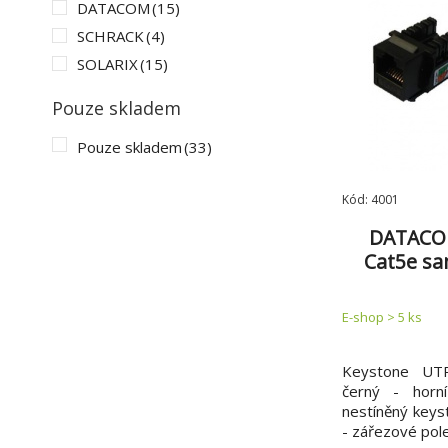
DATACOM
(15)
SCHRACK
(4)
SOLARIX
(15)
Pouze skladem
Pouze skladem
(33)
Kód: 4001
DATACO
Cat5e sa
E-shop > 5 ks
Keystone UTP
černý - horn
nestíněný keys
- zářezové pol