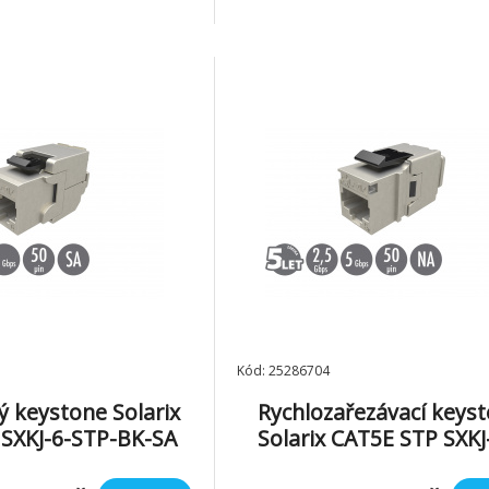
Kód: 25286704
 keystone Solarix
Rychlozařezávací keys
SXKJ-6-STP-BK-SA
Solarix CAT5E STP SXKJ
STP-BK-NA