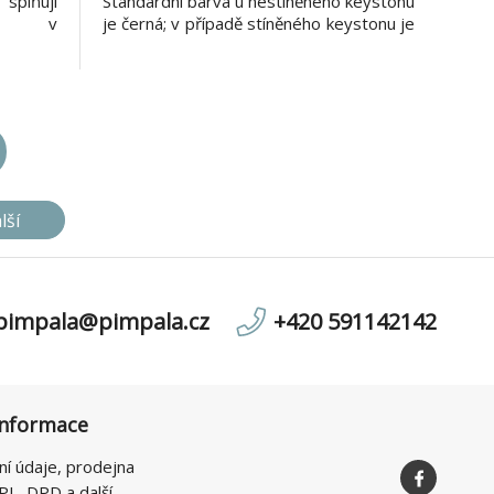
splňují
Standardní barva u nestíněného keystonu
ané v
je černá; v případě stíněného keystonu je
rdech
tělo modulu opatřeno stříbrnou kovovou
IA 568,
částí. Oba tyto typy keystonů převyšují
tegorii
požadavky definované ve standardech
ě všech
ANSI/TIA 568, ISO/IEC 11
lší
pimpala@pimpala.cz
+420 591142142
informace
ní údaje, prodejna
PL, DPD a další ...