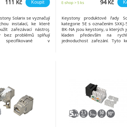
111 Kč
94 Kč
Koupit
K
E-shop > 5 ks
tony Solarix se vyznačují
Keystony produktové řady So
chou instalací, ke které
kategorie 5E s označením SXKJ-
užít zařezávací nástroj.
BK-NA jsou keystony, u kterých 
y bez problémů splňují
kladen především na rych
 specifikované v
jednoduchost zařezání. Tyto k
ních standardech
lze zařezat speciálními kleštěm
 kabeláže ANSI/TIA 568,
významně zkracují čas inst
a EN 50173 pro kategorii
Keystony jsou dostupné ve stí
ní Class E, včetně všech
nestíněném provedení a bez p
datků.
splňují požada