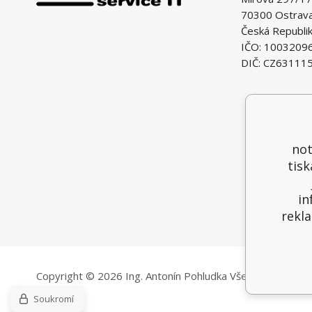
70300 Ostrava 
Česká Republi
IČO: 1003209
DIČ: CZ63111
not
tisk
in
rekla
Copyright © 2026 Ing. Antonín Pohludka
Všechna práva vy
Soukromí