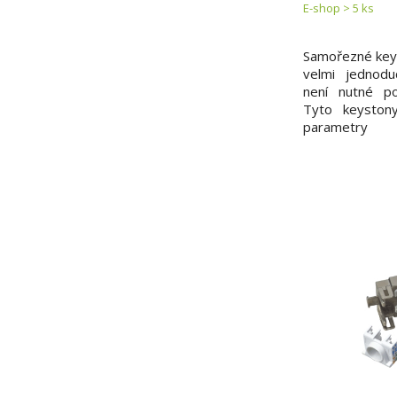
E-shop > 5 ks
Samořezné keys
velmi jednodu
není nutné po
Tyto keyston
parametry
mezinárod
strukturované
ISO/IEC 11801 
6 a třídu vede
nejnovějších do