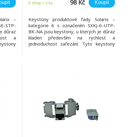
4PPoE certifikace
98 Kč
oupit
Koupit
E-shop > 5 ks
larix –
Keystony produktové řady Solarix –
5E-STP-
kategorie 6 s označením SXKJ-6-UTP-
je důraz
BK-NA jsou keystony, u kterých je důraz
lost a
kladen především na rychlost a
eystony
jednoduchost zařezání. Tyto keystony
i, které
lze zařezat speciálními kleštěmi, které
alace.
významně zkracují čas instalace.
něném i
Keystony jsou dostupné ve stíněném i
roblémů
nestíněném provedení a bez problémů
splňují požadavk