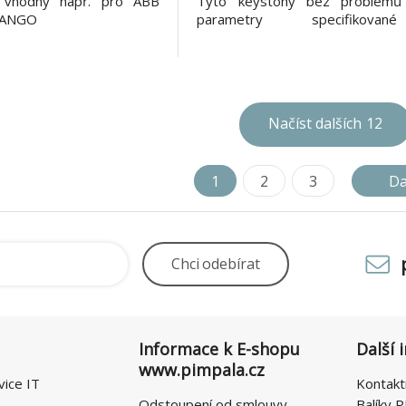
vhodný např. pro ABB
Tyto keystony bez problémů 
 TANGO
parametry specifikov
mezinárodních standa
strukturované kabeláže ANSI/T
ISO/IEC 11801 a EN 50173 pro ka
6 a třídu vedení Class E, včetn
nejnovějších dodatků.
Načíst dalších
12
1
2
3
Da
Chci
odebírat
Informace k E-shopu
Další 
www.pimpala.cz
vice IT
Kontakt
Odstoupení od smlouvy
Balíky P