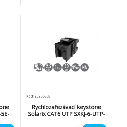
Kód: 25286803
tone
Rychlozařezávací keystone
-5E-
Solarix CAT6 UTP SXKJ-6-UTP-
BK-NA Component Level a