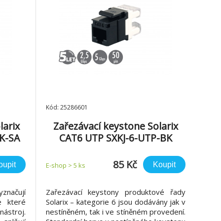
Kód: 25286601
larix
Zařezávací keystone Solarix
K-SA
CAT6 UTP SXKJ-6-UTP-BK
PoE
85 Kč
oupit
Koupit
E-shop > 5 ks
yznačují
Zařezávací keystony produktové řady
e které
Solarix – kategorie 6 jsou dodávány jak v
ástroj.
nestíněném, tak i ve stíněném provedení.