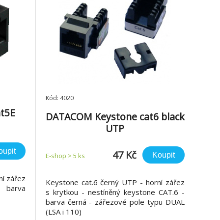
Kód: 4020
t5E
DATACOM Keystone cat6 black
UTP
oupit
47 Kč
Koupit
E-shop > 5 ks
ní zářez
Keystone cat.6 černý UTP - horní zářez
- barva
s krytkou - nestíněný keystone CAT.6 -
barva černá - zářezové pole typu DUAL
(LSA i 110)