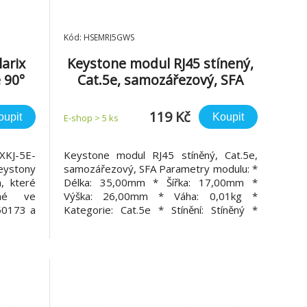
Kód: HSEMRJ5GWS
arix
Keystone modul RJ45 stínený,
 90°
Cat.5e, samozářezový, SFA
119 Kč
oupit
Koupit
E-shop > 5 ks
XKJ-5E-
Keystone modul RJ45 stíněný, Cat.5e,
eystony
samozářezový, SFA Parametry modulu: *
, které
Délka: 35,00mm * Šířka: 17,00mm *
ané ve
Výška: 26,00mm * Váha: 0,01kg *
50173 a
Kategorie: Cat.5e * Stínění: Stíněný *
vějších
SCHRACK Formát: SFA * Portů: 1
 tohoto
 Stejně
abízí i