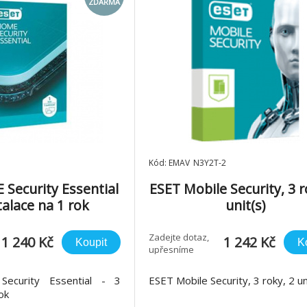
ZDARMA
Kód: EMAV_N3Y2T-2
Security Essential
ESET Mobile Security, 3 r
stalace na 1 rok
unit(s)
Zadejte dotaz,
1 240 Kč
1 242 Kč
Koupit
K
upřesníme
curity Essential - 3
ESET Mobile Security, 3 roky, 2 un
ok