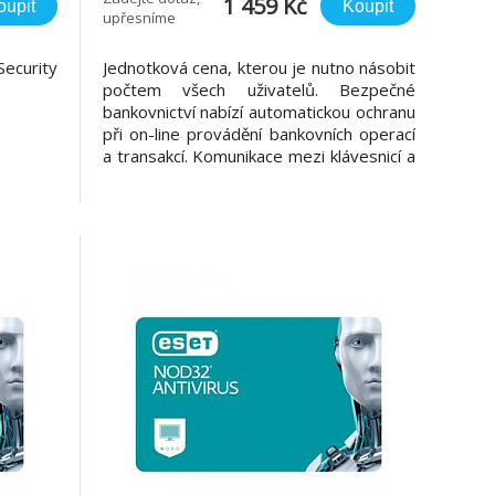
1 459 Kč
oupit
Koupit
upřesníme
curity
Jednotková cena, kterou je nutno násobit
počtem všech uživatelů. Bezpečné
bankovnictví nabízí automatickou ochranu
při on-line provádění bankovních operací
a transakcí. Komunikace mezi klávesnicí a
prohlížečem je navíc šifrovaná, což vás
chrání před činností programů
zaznamenávajících stisknutí kláves (tzv.
keyloggery). Bezpečné procház