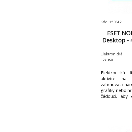
Kód: 150812
ESET NOD
Desktop - 4
Elektronická
licence
Elektronická 
aktivitě na 
zahrnovat i ná
grafiky nebo hr
žádoucí, aby 
počítače díky
řešení. ESET
navržen s ohl
systémových p
má počítač