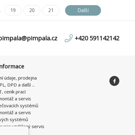
.
19
20
21
Další
pimpala@pimpala.cz
+420 591142142
informace
ní údaje, prodejna
PL, DPD a další ...
T, ceník prací
montáž a servis
ečovacích systémů
montáž a servis
vých systémů
e pro vzdálený servis