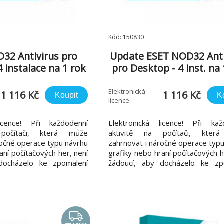
Kód: 150830
32 Antivirus pro
Update ESET NOD32 Anti
 instalace na 1 rok
pro Desktop - 4 inst. na 
Elektronická
1 116 Kč
1 116 Kč
Koupit
K
licence
licence! Při každodenní
Elektronická licence! Při kaž
počítači, která může
aktivitě na počítači, kter
ročné operace typu návrhu
zahrnovat i náročné operace typ
aní počítačových her, není
grafiky nebo hraní počítačových h
docházelo ke zpomalení
žádoucí, aby docházelo ke zp
 činnosti antivirového
počítače díky činnosti antiv
 NOD32 Antivirus byl
řešení. ESET NOD32 Antivir
edem na nízké zatížení
navržen s ohledem na nízké z
rostředků, díky kterým
systémových prostředků, díky
má počítač