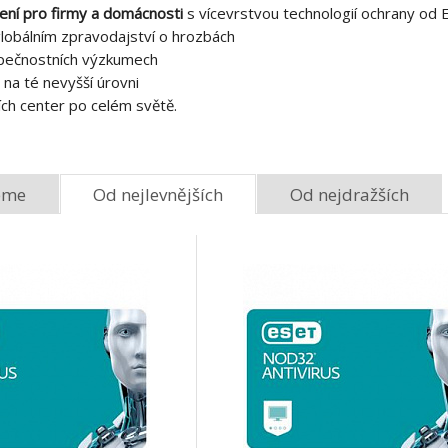
čení pro firmy a domácnosti
s vícevrstvou technologií ochrany od 
obálním zpravodajství o hrozbách
pečnostních výzkumech
 na té nevyšší úrovni
ích center po celém světě.
eme
Od nejlevnějších
Od nejdražších