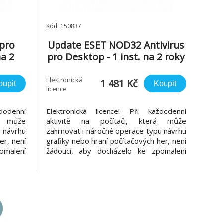
Kód: 150837
 pro
Update ESET NOD32 Antivirus
na 2
pro Desktop - 1 inst. na 2 roky
Elektronická
1 481 Kč
oupit
Koupit
licence
dodenní
Elektronická licence! Při každodenní
á může
aktivitě na počítači, která může
u návrhu
zahrnovat i náročné operace typu návrhu
er, není
grafiky nebo hraní počítačových her, není
omalení
žádoucí, aby docházelo ke zpomalení
irového
počítače díky činnosti antivirového řešení.
us byl
ESET NOD32 Antivirus byl navržen s
atížení
ohledem na nízké zatížení systémových
 kterým
prostředků, díky kterým má počítač