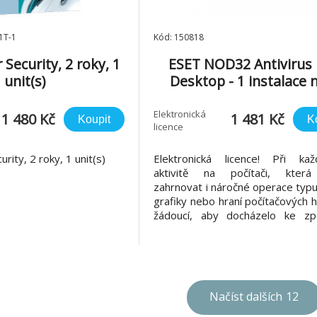
1T-1
Kód: 150818
Security, 2 roky, 1
ESET NOD32 Antivirus
unit(s)
Desktop - 1 instalace 
roky
Elektronická
1 480 Kč
1 481 Kč
Koupit
K
licence
rity, 2 roky, 1 unit(s)
Elektronická licence! Při kaž
aktivitě na počítači, kter
zahrnovat i náročné operace typ
grafiky nebo hraní počítačových h
žádoucí, aby docházelo ke zp
počítače díky činnosti antiv
řešení. ESET NOD32 Antivir
navržen s ohledem na nízké z
systémových prostředků, díky
má počítač
Načíst dalších
12