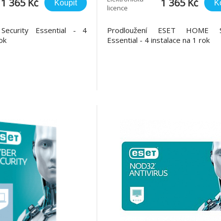
1 365 Kč
1 365 Kč
Koupit
K
licence
curity Essential - 4
Prodloužení ESET HOME Se
ok
Essential - 4 instalace na 1 rok