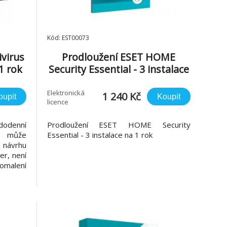
Kód: EST00073
virus
Prodloužení ESET HOME
1 rok
Security Essential - 3 instalace
na 1 rok
Elektronická
1 240 Kč
oupit
Koupit
licence
dodenní
Prodloužení ESET HOME Security
á může
Essential - 3 instalace na 1 rok
u návrhu
er, není
omalení
irového
us byl
atížení
 kterým