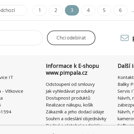
edchozí
1
2
3
4
5
6
..
Chci
odebírat
Informace k E-shopu
Další 
www.pimpala.cz
vice IT
Kontakt
Odstoupení od smlouvy
Balíky P
- Vítkovice
Jak vyhledávat produkty
Servis I
ka
Dostupnost produktů
Návrh, 
6
Realizace nákupu, košík
zabezp
51594
Zákazník a jeho dodací údaje
Návrh, 
Souhrn a odeslání objednávky
kamero
Dodací a platební podmínky
Softwar
Obchodní podmínky E-SHOPU