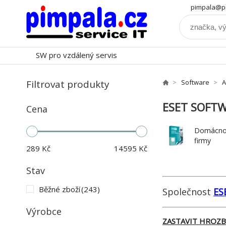
pimpala@pi
SW pro vzdálený servis
Filtrovat produkty
Software
A
ESET SOFT
Cena
Domácnos
firmy
289
Kč
14595
Kč
Stav
Běžné zboží
(243)
Společnost
ES
Výrobce
ZASTAVIT HROZB