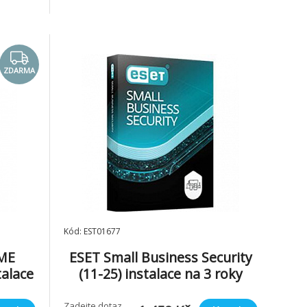
ZDARMA
Kód: EST01677
OME
ESET Small Business Security
talace
(11-25) instalace na 3 roky
Zadejte dotaz,