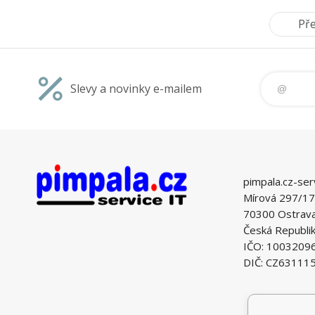
Př
Slevy a novinky e-mailem
pimpala.cz-ser
Mírová 297/17
70300 Ostrava 
Česká Republi
IČO: 1003209
DIČ: CZ63111