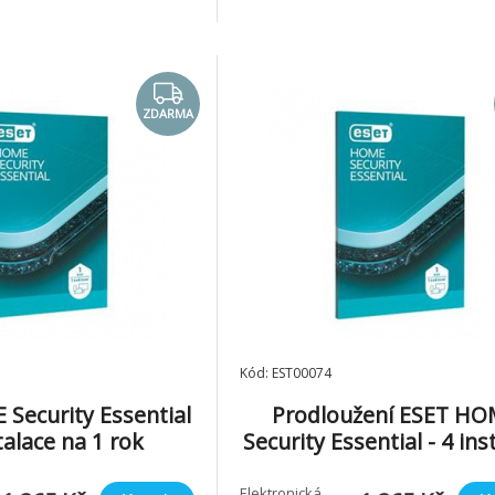
ZDARMA
Kód: EST00074
Security Essential
Prodloužení ESET H
stalace na 1 rok
Security Essential - 4 ins
na 1 rok
Elektronická