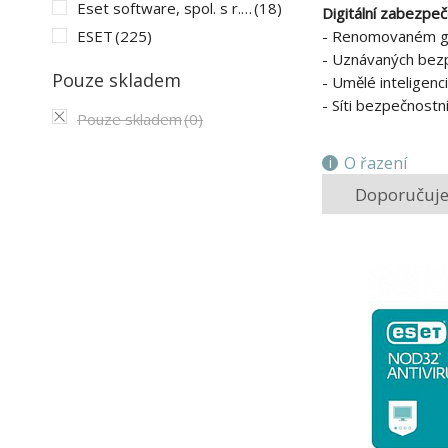
Eset software, spol. s r.o.
(18)
Digitální zabezpe
- Renomovaném gl
ESET
(225)
- Uznávaných bez
Pouze skladem
- Umělé inteligenci
- Síti bezpečnostn
Pouze skladem
(0)
O řazení
Doporučuj