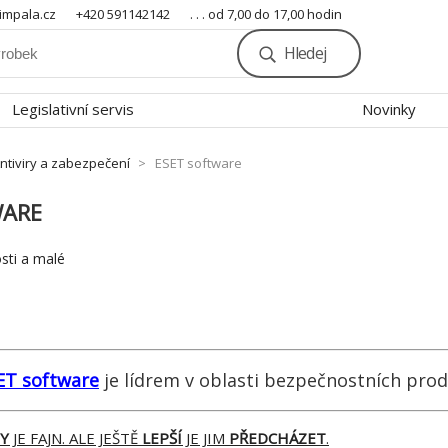
mpala.cz
+420 591142142
. . . od 7,00 do 17,00 hodin
Hledej
Legislativní servis
Novinky
ntiviry a zabezpečení
ESET software
WARE
ti a malé
ET software
je lídrem v oblasti bezpečnostních prod
Y
JE FAJN. ALE JEŠTĚ
LEPŠÍ
JE JIM
PŘEDCHÁZET
.