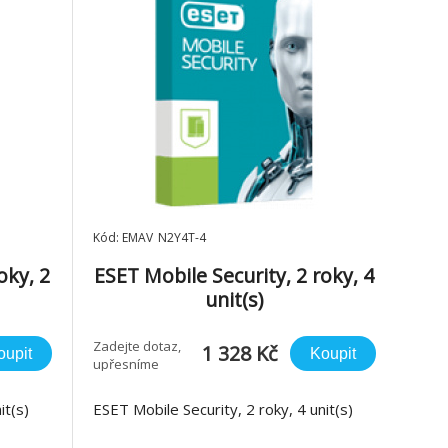
Kód: EMAV_N2Y4T-4
oky, 2
ESET Mobile Security, 2 roky, 4
unit(s)
Zadejte dotaz,
1 328 Kč
oupit
Koupit
upřesníme
it(s)
ESET Mobile Security, 2 roky, 4 unit(s)