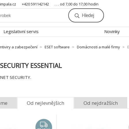
mpala.cz
+420 591142142
. . . od 7,00 do 17,00 hodin
Hledej
Legislativní servis
Novinky
ntiviry a zabezpečení
ESET software
Domácnosti a malé firmy
SECURITY ESSENTIAL
RNET SECURITY.
eme
Od nejlevnějších
Od nejdražších