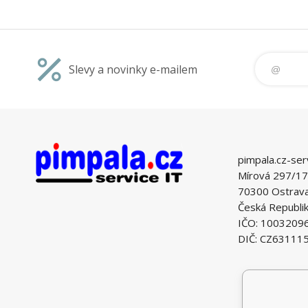
Slevy a novinky e-mailem
pimpala.cz-ser
Mírová 297/17
70300 Ostrava 
Česká Republi
IČO: 1003209
DIČ: CZ63111