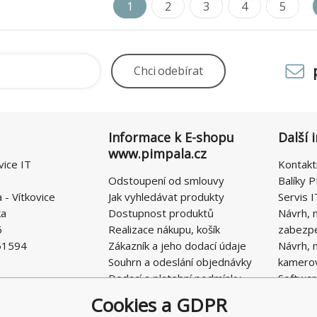
1
2
3
4
5
Chci
odebírat
Informace k E-shopu
Další 
www.pimpala.cz
vice IT
Kontakt
Odstoupení od smlouvy
Balíky P
- Vítkovice
Jak vyhledávat produkty
Servis I
ka
Dostupnost produktů
Návrh, 
6
Realizace nákupu, košík
zabezp
51594
Zákazník a jeho dodací údaje
Návrh, 
Souhrn a odeslání objednávky
kamero
Dodací a platební podmínky
Softwar
Obchodní podmínky E-SHOPU
Cookies a GDPR
Ochrana osobních údajů