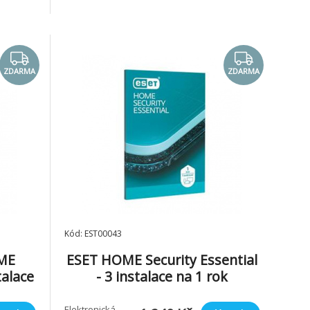
ZDARMA
ZDARMA
Kód: EST00043
OME
ESET HOME Security Essential
talace
- 3 instalace na 1 rok
Elektronická