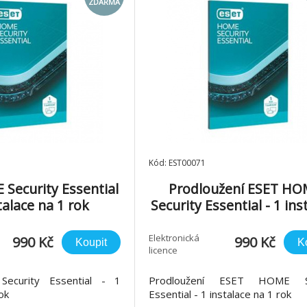
ZDARMA
Kód: EST00071
Security Essential
Prodloužení ESET H
stalace na 1 rok
Security Essential - 1 ins
na 1 rok
Elektronická
990 Kč
990 Kč
Koupit
K
licence
curity Essential - 1
Prodloužení ESET HOME Se
ok
Essential - 1 instalace na 1 rok