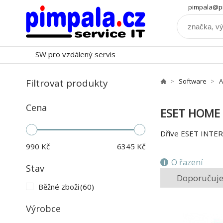
pimpala@pi
SW pro vzdálený servis
Filtrovat produkty
Software
A
Cena
ESET HOME 
Dříve ESET INTE
990
Kč
6345
Kč
O řazení
Stav
Doporučuj
Běžné zboží
(60)
Výrobce