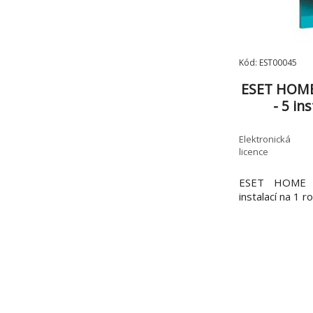
Kód: EST00045
ESET HOME 
- 5 in
Elektronická
licence
ESET HOME Se
instalací na 1 r