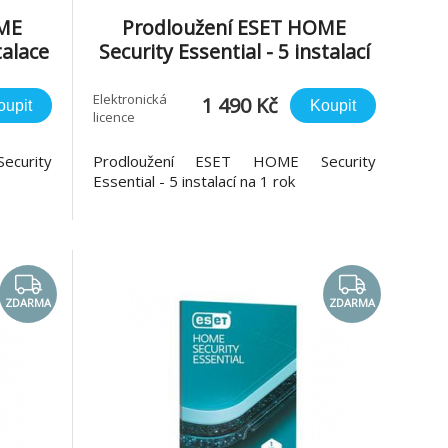
OME
Prodloužení ESET HOME
talace
Security Essential - 5 instalací
na 1 rok
Elektronická
1 490 Kč
oupit
Koupit
licence
curity
Prodloužení ESET HOME Security
Essential - 5 instalací na 1 rok
ZDARMA
ZDARMA