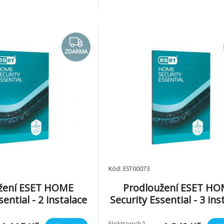
ZDARMA
Kód: EST00073
žení ESET HOME
Prodloužení ESET H
sential - 2 instalace
Security Essential - 3 ins
na 1 rok
na 1 rok
Elektronická