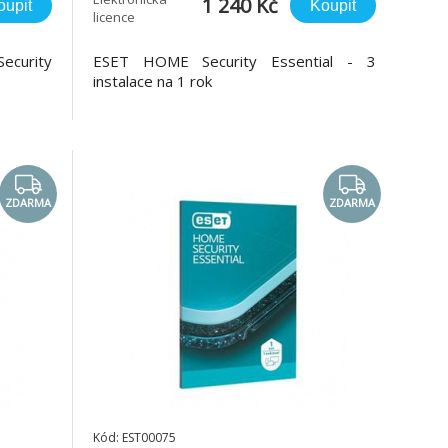
1 240 Kč
oupit
Koupit
licence
curity
ESET HOME Security Essential - 3
instalace na 1 rok
ZDARMA
ZDARMA
Kód: EST00075