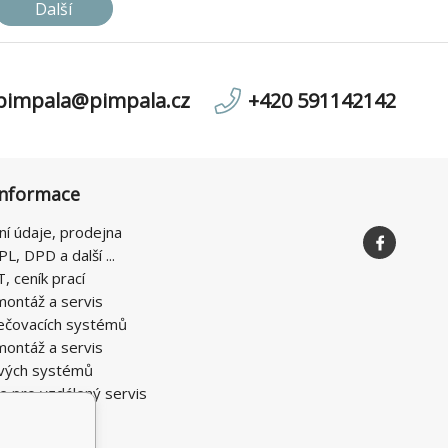
Další
pimpala@pimpala.cz
+420 591142142
informace
ní údaje, prodejna
PL, DPD a další ...
T, ceník prací
montáž a servis
ečovacích systémů
montáž a servis
vých systémů
e pro vzdálený servis