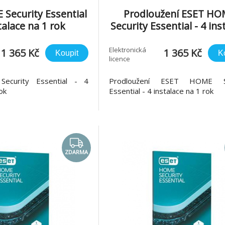
Security Essential
Prodloužení ESET H
stalace na 1 rok
Security Essential - 4 ins
na 1 rok
Elektronická
1 365 Kč
1 365 Kč
Koupit
K
licence
curity Essential - 4
Prodloužení ESET HOME Se
ok
Essential - 4 instalace na 1 rok
ZDARMA