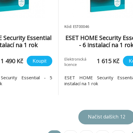
Kód: EST00046
Security Essential
ESET HOME Security Esse
stalací na 1 rok
- 6 instalací na 1 ro
Elektronická
1 490 Kč
1 615 Kč
Koupit
K
licence
curity Essential - 5
ESET HOME Security Essenti
ok
instalací na 1 rok
Načíst dalších
12