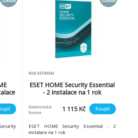
ZDARMA
ZDARMA
Kód: EST00042
OME
ESET HOME Security Essential
talace
- 2 instalace na 1 rok
Elektronická
1 115 Kč
oupit
Koupit
licence
curity
ESET HOME Security Essential - 2
instalace na 1 rok