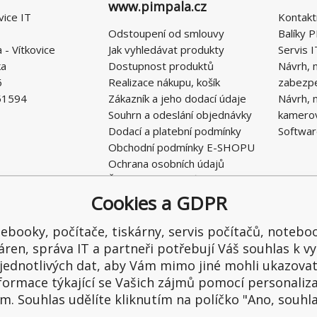
www.pimpala.cz
vice IT
Kontakt
Odstoupení od smlouvy
Balíky P
- Vítkovice
Jak vyhledávat produkty
Servis I
ka
Dostupnost produktů
Návrh, 
6
Realizace nákupu, košík
zabezp
51594
Zákazník a jeho dodací údaje
Návrh, 
Souhrn a odeslání objednávky
kamero
Dodací a platební podmínky
Softwar
Obchodní podmínky E-SHOPU
Ochrana osobních údajů
Řešení nedostatků, reklamace
Kontaktní formulář
Cookies a GDPR
ebooky, počítače, tiskárny, servis počítačů, notebo
áren, správa IT a partneři potřebují Váš souhlas k vy
jednotlivých dat, aby Vám mimo jiné mohli ukazova
formace týkající se Vašich zájmů pomocí personaliz
m. Souhlas udělíte kliknutím na políčko "Ano, souhl
hrazena.