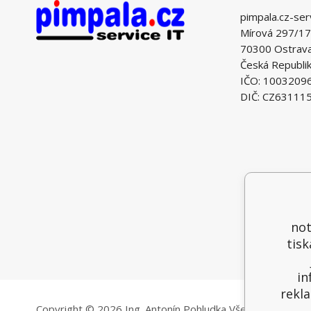
pimpala.cz-ser
Mírová 297/17
70300 Ostrava 
Česká Republi
IČO: 1003209
DIČ: CZ63111
not
tisk
in
rekla
Copyright © 2026 Ing. Antonín Pohludka
Všechna práva vy