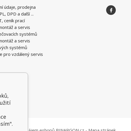
ní údaje, prodejna
PL, DPD a další ...
T, ceník prací
montáž a servis
ečovacích systémů
montáž a servis
vých systémů
e pro vzdálený servis
oků,
užití
t
ace
asím".
Tvorba a pronájem eshopů
BINARGON.cz
-
Mapa stránek