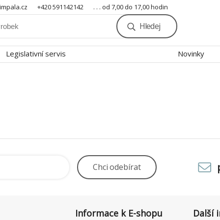
mpala.cz
+420 591142142
. . . od 7,00 do 17,00 hodin
Hledej
Legislativní servis
Novinky
Chci
odebírat
Informace k E-shopu
Další 